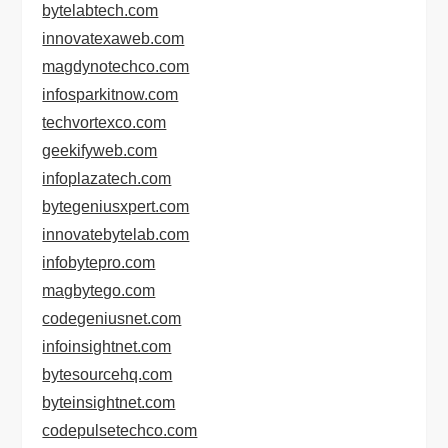
bytelabtech.com
innovatexaweb.com
magdynotechco.com
infosparkitnow.com
techvortexco.com
geekifyweb.com
infoplazatech.com
bytegeniusxpert.com
innovatebytelab.com
infobytepro.com
magbytego.com
codegeniusnet.com
infoinsightnet.com
bytesourcehq.com
byteinsightnet.com
codepulsetechco.com