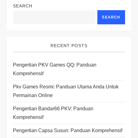
SEARCH
a
SEARCH
v
i
RECENT POSTS
g
Pengertian PKV Games QQ: Panduan
a
Komprehensif
t
Pkv Games Resmi: Panduan Utama Anda Untuk
i
Permainan Online
Pengertian Bandar66 PKV: Panduan
o
Komprehensif
n
Pengertian Capsa Susun: Panduan Komprehensif