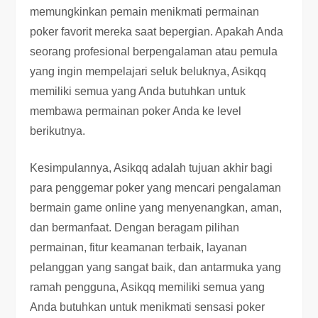
memungkinkan pemain menikmati permainan
poker favorit mereka saat bepergian. Apakah Anda
seorang profesional berpengalaman atau pemula
yang ingin mempelajari seluk beluknya, Asikqq
memiliki semua yang Anda butuhkan untuk
membawa permainan poker Anda ke level
berikutnya.
Kesimpulannya, Asikqq adalah tujuan akhir bagi
para penggemar poker yang mencari pengalaman
bermain game online yang menyenangkan, aman,
dan bermanfaat. Dengan beragam pilihan
permainan, fitur keamanan terbaik, layanan
pelanggan yang sangat baik, dan antarmuka yang
ramah pengguna, Asikqq memiliki semua yang
Anda butuhkan untuk menikmati sensasi poker