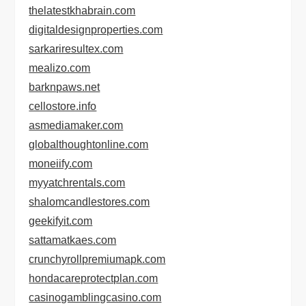
thelatestkhabrain.com
digitaldesignproperties.com
sarkariresultex.com
mealizo.com
barknpaws.net
cellostore.info
asmediamaker.com
globalthoughtonline.com
moneiify.com
myyatchrentals.com
shalomcandlestores.com
geekifyit.com
sattamatkaes.com
crunchyrollpremiumapk.com
hondacareprotectplan.com
casinogamblingcasino.com