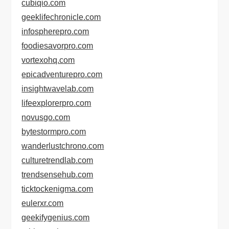
cubiqio.com
geeklifechronicle.com
infospherepro.com
foodiesavorpro.com
vortexohq.com
epicadventurepro.com
insightwavelab.com
lifeexplorerpro.com
novusgo.com
bytestormpro.com
wanderlustchrono.com
culturetrendlab.com
trendsensehub.com
ticktockenigma.com
eulerxr.com
geekifygenius.com