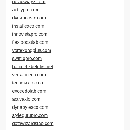
novuswayz.com
actifypro.com
dynaboostx.com
instaflexco.com
innovistapro.com
flexiboostlab.com
vortexohqplus.com
swiftiopro.com
hamilelikbelirtisi.net
versalotech.com
techmaxco.com
exceedolab.com
activaxio.com
dynabytesco.com
stylegurupro.com
datawizardslab.com