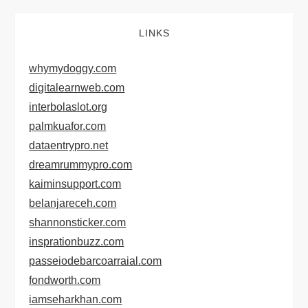
LINKS
whymydoggy.com
digitalearnweb.com
interbolaslot.org
palmkuafor.com
dataentrypro.net
dreamrummypro.com
kaiminsupport.com
belanjareceh.com
shannonsticker.com
insprationbuzz.com
passeiodebarcoarraial.com
fondworth.com
iamseharkhan.com