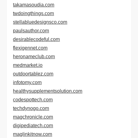
takamasoudia.com
twdoingthings.com
stellabluedesignsco.com
paulsauthor.com
desirablecodeful.com
flexigennet.com
heronameclub.com
medmarket.io
outdoortablez.com
infotomy.com
healthysupplementsolution.com
codespottech.com
techdynogo.com
magchronicle.com
digipediatech.com
maglinkitnow.com