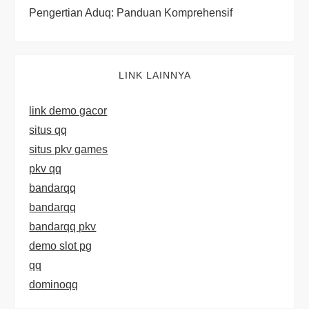
Pengertian Aduq: Panduan Komprehensif
LINK LAINNYA
link demo gacor
situs qq
situs pkv games
pkv qq
bandarqq
bandarqq
bandarqq pkv
demo slot pg
qq
dominoqq