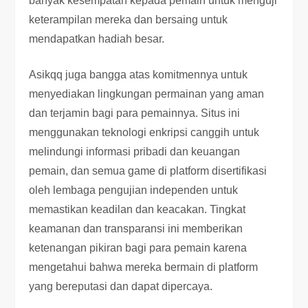
banyak kesempatan kepada pemain untuk menguji
keterampilan mereka dan bersaing untuk
mendapatkan hadiah besar.
Asikqq juga bangga atas komitmennya untuk
menyediakan lingkungan permainan yang aman
dan terjamin bagi para pemainnya. Situs ini
menggunakan teknologi enkripsi canggih untuk
melindungi informasi pribadi dan keuangan
pemain, dan semua game di platform disertifikasi
oleh lembaga pengujian independen untuk
memastikan keadilan dan keacakan. Tingkat
keamanan dan transparansi ini memberikan
ketenangan pikiran bagi para pemain karena
mengetahui bahwa mereka bermain di platform
yang bereputasi dan dapat dipercaya.