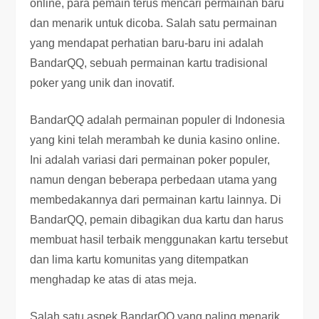
online, para pemain terus mencari permainan baru
dan menarik untuk dicoba. Salah satu permainan
yang mendapat perhatian baru-baru ini adalah
BandarQQ, sebuah permainan kartu tradisional
poker yang unik dan inovatif.
BandarQQ adalah permainan populer di Indonesia
yang kini telah merambah ke dunia kasino online.
Ini adalah variasi dari permainan poker populer,
namun dengan beberapa perbedaan utama yang
membedakannya dari permainan kartu lainnya. Di
BandarQQ, pemain dibagikan dua kartu dan harus
membuat hasil terbaik menggunakan kartu tersebut
dan lima kartu komunitas yang ditempatkan
menghadap ke atas di atas meja.
Salah satu aspek BandarQQ yang paling menarik