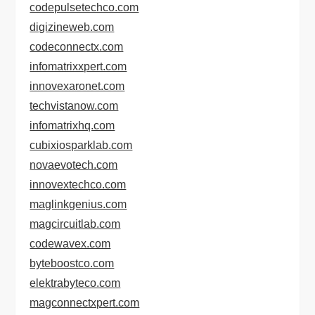
codepulsetechco.com
digizineweb.com
codeconnectx.com
infomatrixxpert.com
innovexaronet.com
techvistanow.com
infomatrixhq.com
cubixiosparklab.com
novaevotech.com
innovextechco.com
maglinkgenius.com
magcircuitlab.com
codewavex.com
byteboostco.com
elektrabyteco.com
magconnectxpert.com