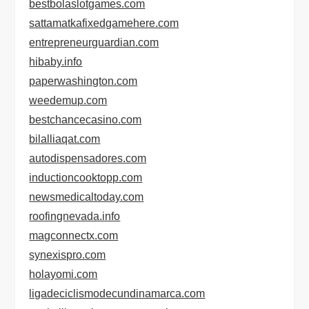
bestbolaslotgames.com
sattamatkafixedgamehere.com
entrepreneurguardian.com
hibaby.info
paperwashington.com
weedemup.com
bestchancecasino.com
bilalliaqat.com
autodispensadores.com
inductioncooktopp.com
newsmedicaltoday.com
roofingnevada.info
magconnectx.com
synexispro.com
holayomi.com
ligadeciclismodecundinamarca.com