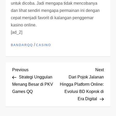
untuk dicoba. Jadi mengapa tidak mencobanya
dan lihat sendiri mengapa permainan ini dengan
cepat menjadi favorit di kalangan penggemar
kasino online.
[ad_2]
/
BANDARQQ
CASINO
P
Previous
Next
Previous
Next
Post
Post
Strategi Unggulan
Dari Pojok Jalanan
o
Menang Besar di PKV
Hingga Platform Online:
Games QQ
Evolusi BD Koprok di
s
Era Digital
t