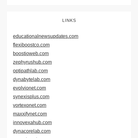
LINKS
educationalnewsupdates.com
flexiboostco.com
boostioweb.com
zephyrushub.com
optipathlab.com
dynabytelab.com
evolvionet.com
synexisplus.com
vortexonet.com
maxxifynet.com
innovexahub.com
dynacorelab.com