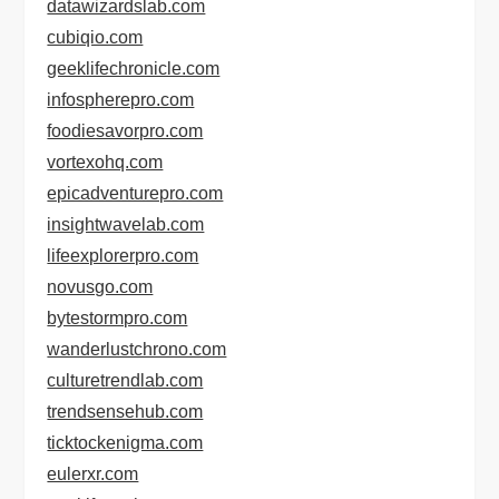
datawizardslab.com
cubiqio.com
geeklifechronicle.com
infospherepro.com
foodiesavorpro.com
vortexohq.com
epicadventurepro.com
insightwavelab.com
lifeexplorerpro.com
novusgo.com
bytestormpro.com
wanderlustchrono.com
culturetrendlab.com
trendsensehub.com
ticktockenigma.com
eulerxr.com