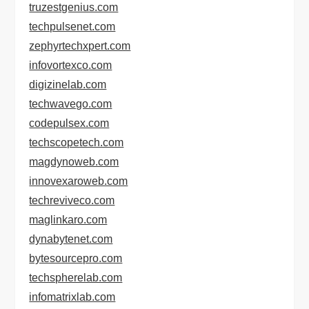
truzestgenius.com
techpulsenet.com
zephyrtechxpert.com
infovortexco.com
digizinelab.com
techwavego.com
codepulsex.com
techscopetech.com
magdynoweb.com
innovexaroweb.com
techreviveco.com
maglinkaro.com
dynabytenet.com
bytesourcepro.com
techspherelab.com
infomatrixlab.com