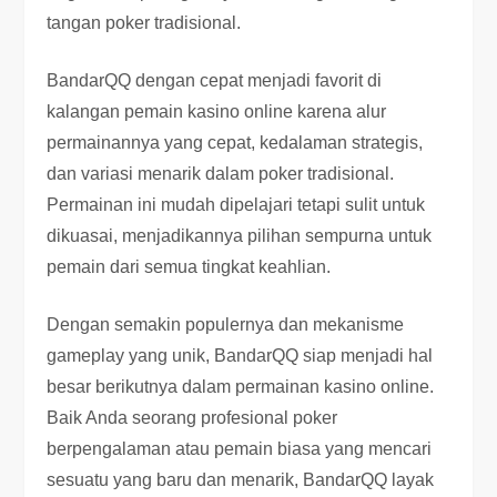
tangan poker tradisional.
BandarQQ dengan cepat menjadi favorit di
kalangan pemain kasino online karena alur
permainannya yang cepat, kedalaman strategis,
dan variasi menarik dalam poker tradisional.
Permainan ini mudah dipelajari tetapi sulit untuk
dikuasai, menjadikannya pilihan sempurna untuk
pemain dari semua tingkat keahlian.
Dengan semakin populernya dan mekanisme
gameplay yang unik, BandarQQ siap menjadi hal
besar berikutnya dalam permainan kasino online.
Baik Anda seorang profesional poker
berpengalaman atau pemain biasa yang mencari
sesuatu yang baru dan menarik, BandarQQ layak