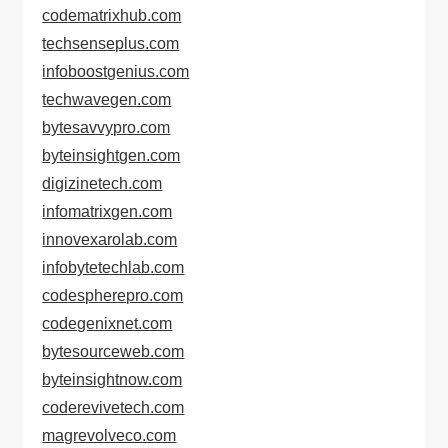
codematrixhub.com
techsenseplus.com
infoboostgenius.com
techwavegen.com
bytesavvypro.com
byteinsightgen.com
digizinetech.com
infomatrixgen.com
innovexarolab.com
infobytetechlab.com
codespherepro.com
codegenixnet.com
bytesourceweb.com
byteinsightnow.com
coderevivetech.com
magrevolveco.com