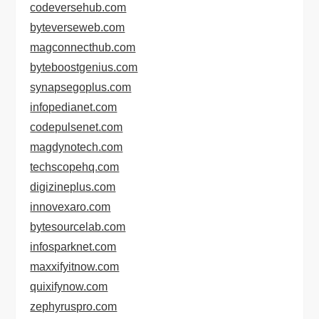
codeversehub.com
byteverseweb.com
magconnecthub.com
byteboostgenius.com
synapsegoplus.com
infopedianet.com
codepulsenet.com
magdynotech.com
techscopehq.com
digizineplus.com
innovexaro.com
bytesourcelab.com
infosparknet.com
maxxifyitnow.com
quixifynow.com
zephyruspro.com