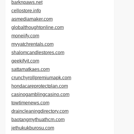
barknpaws.net
cellostore.info
asmediamaker.com
globalthoughtonline.com
moneiify.com
myyatchrentals.com
shalomcandlestores.com
geekifyit.com
sattamatkaes.com
crunchyrollpremiumapk.com
hondacareprotectplan.com
casinogamblingcasino.com
towtimenews.com
draincleaningdirectory.com
baotangmythuathcm.com
jethukukburosu.com