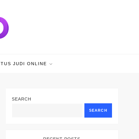
osit Pulsa DANA
transaksi saat bermain.
ITUS JUDI ONLINE
SEARCH
SEARCH