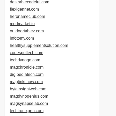
desirablecodeful.com
flexigennet.com
heronameclub.com
medmarket.io
outdoortablez.com
infotomy.com
healthysupplementsolution.com
codespottech.com
techdynogo.com
magchronicle.com
digipediatech.com
maglinkitnow.com
byteinsightweb.com
magdynogenius.com
magsynapselab.com
techtronixgen.com