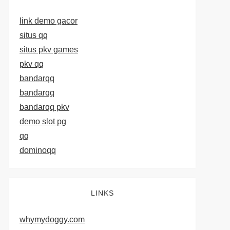
link demo gacor
situs qq
situs pkv games
pkv qq
bandarqq
bandarqq
bandarqq pkv
demo slot pg
qq
dominoqq
LINKS
whymydoggy.com