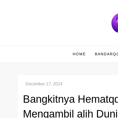
Skip
to
content
Situs Judi Online de
Pilih situs judi online yang menawarkan slot
HOME
BANDARQ
Bangkitnya Hematq
Mengambil alih Dun