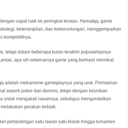
dengan cepat naik ke peringkat teratas. Hematqq, game
trategi, keterampilan, dan keberuntungan, menggemparkan
 kompetitifnya.
s, tetapi dalam beberapa bulan terakhir popularitasnya
 Lantas, apa sih sebenarnya game yang berhasil memikat
atqq adalah mekanisme gameplaynya yang unik. Permainan
nal seperti poker dan domino, tetapi dengan keunikan
ya untuk mengakali lawannya, sekaligus mengandalkan
 melakukan gerakan terbaik.
ari pertandingan satu lawan satu klasik hingga turnamen