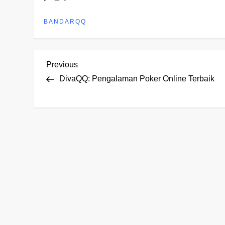
BANDARQQ
P
Previous
Previous
Post
DivaQQ: Pengalaman Poker Online Terbaik
o
s
t
n
a
v