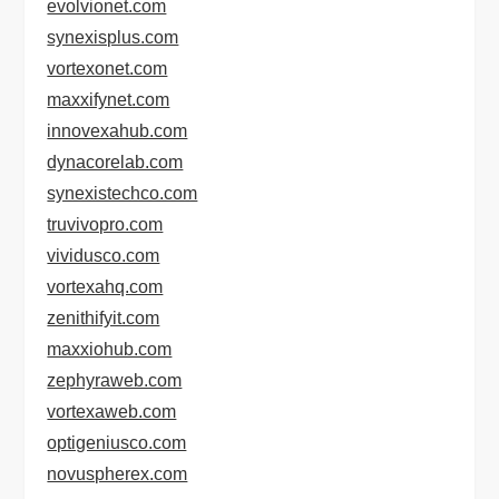
evolvionet.com
synexisplus.com
vortexonet.com
maxxifynet.com
innovexahub.com
dynacorelab.com
synexistechco.com
truvivopro.com
vividusco.com
vortexahq.com
zenithifyit.com
maxxiohub.com
zephyraweb.com
vortexaweb.com
optigeniusco.com
novuspherex.com