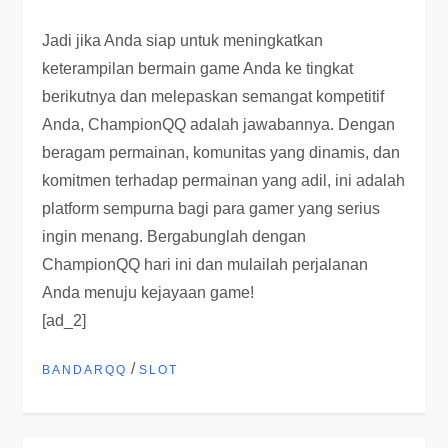
Jadi jika Anda siap untuk meningkatkan
keterampilan bermain game Anda ke tingkat
berikutnya dan melepaskan semangat kompetitif
Anda, ChampionQQ adalah jawabannya. Dengan
beragam permainan, komunitas yang dinamis, dan
komitmen terhadap permainan yang adil, ini adalah
platform sempurna bagi para gamer yang serius
ingin menang. Bergabunglah dengan
ChampionQQ hari ini dan mulailah perjalanan
Anda menuju kejayaan game!
[ad_2]
/
BANDARQQ
SLOT