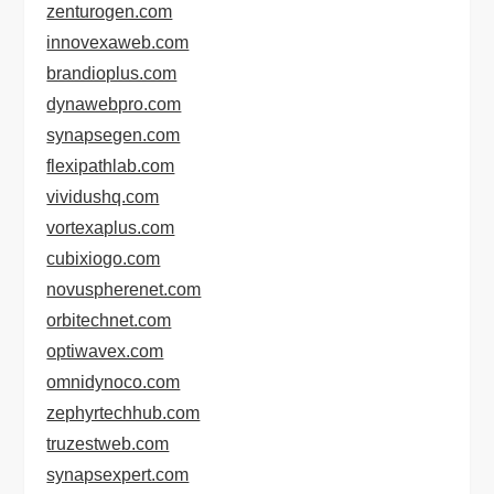
zenturogen.com
innovexaweb.com
brandioplus.com
dynawebpro.com
synapsegen.com
flexipathlab.com
vividushq.com
vortexaplus.com
cubixiogo.com
novuspherenet.com
orbitechnet.com
optiwavex.com
omnidynoco.com
zephyrtechhub.com
truzestweb.com
synapsexpert.com