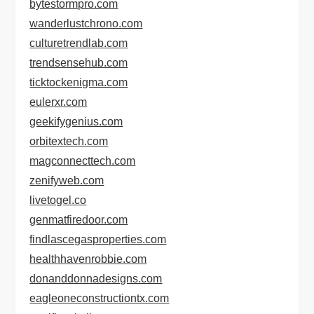
bytestormpro.com
wanderlustchrono.com
culturetrendlab.com
trendsensehub.com
ticktockenigma.com
eulerxr.com
geekifygenius.com
orbitextech.com
magconnecttech.com
zenifyweb.com
livetogel.co
genmatfiredoor.com
findlascegasproperties.com
healthhavenrobbie.com
donanddonnadesigns.com
eagleoneconstructiontx.com