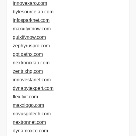
innovexaro.com
bytesourcelab.com
infosparknet.com
maxxifyitnow.com
quixifynow.com
zephyruspro.com
optipathx.com
nextronixlab.com
zentrixhq.com
innovestanet.com
dynabytexpert.com
flexifyit.com
maxxiogo.com
novusgotech.com
nextronnet.com
dynamoxco.com