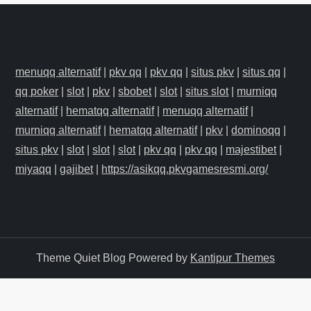
menuqq alternatif
|
pkv qq
|
pkv qq
|
situs pkv
|
situs qq
|
qq poker
|
slot
|
pkv
|
sbobet
|
slot
|
situs slot
|
murniqq
alternatif
|
hematqq alternatif
|
menuqq alternatif
|
murniqq alternatif
|
hematqq alternatif
|
pkv
|
dominoqq
|
situs pkv
|
slot
|
slot
|
slot
|
pkv qq
|
pkv qq
|
majestibet
|
miyaqq
|
gajibet
|
https://asikqq.pkvgamesresmi.org/
Theme Quiet Blog Powered by
Kantipur Themes