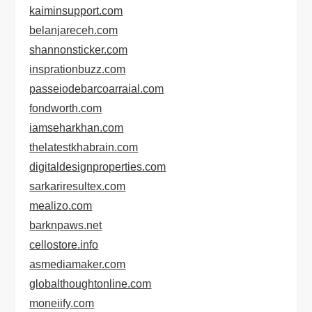
kaiminsupport.com
belanjareceh.com
shannonsticker.com
insprationbuzz.com
passeiodebarcoarraial.com
fondworth.com
iamseharkhan.com
thelatestkhabrain.com
digitaldesignproperties.com
sarkariresultex.com
mealizo.com
barknpaws.net
cellostore.info
asmediamaker.com
globalthoughtonline.com
moneiify.com