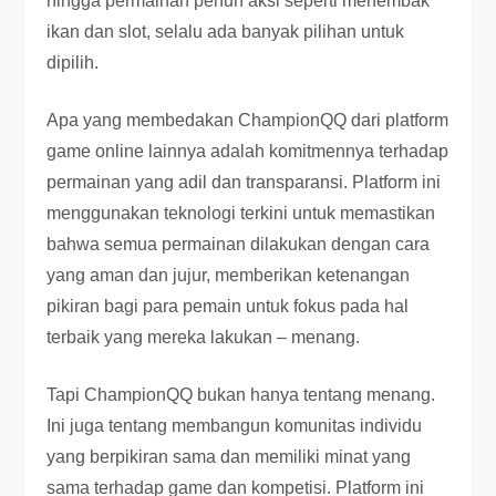
hingga permainan penuh aksi seperti menembak
ikan dan slot, selalu ada banyak pilihan untuk
dipilih.
Apa yang membedakan ChampionQQ dari platform
game online lainnya adalah komitmennya terhadap
permainan yang adil dan transparansi. Platform ini
menggunakan teknologi terkini untuk memastikan
bahwa semua permainan dilakukan dengan cara
yang aman dan jujur, memberikan ketenangan
pikiran bagi para pemain untuk fokus pada hal
terbaik yang mereka lakukan – menang.
Tapi ChampionQQ bukan hanya tentang menang.
Ini juga tentang membangun komunitas individu
yang berpikiran sama dan memiliki minat yang
sama terhadap game dan kompetisi. Platform ini