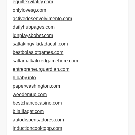
equiflexvitality.com
onlylovesg.com
activedesenvolvimento.com
dailyhubpages.com
idnplaysbobet.com
sattakingvikidadacall.com
bestbolaslotgames.com
sattamatkafixedgamehere.com
entrepreneurguardian.com
hibaby.info
paperwashington.com
weedemup.com
bestchancecasino.com
bilalliaqat.com
autodispensadores.com
inductioncooktopp.com