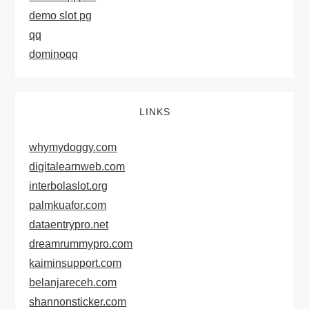
demo slot pg
qq
dominoqq
LINKS
whymydoggy.com
digitalearnweb.com
interbolaslot.org
palmkuafor.com
dataentrypro.net
dreamrummypro.com
kaiminsupport.com
belanjareceh.com
shannonsticker.com