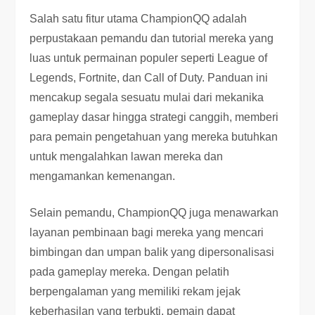
Salah satu fitur utama ChampionQQ adalah
perpustakaan pemandu dan tutorial mereka yang
luas untuk permainan populer seperti League of
Legends, Fortnite, dan Call of Duty. Panduan ini
mencakup segala sesuatu mulai dari mekanika
gameplay dasar hingga strategi canggih, memberi
para pemain pengetahuan yang mereka butuhkan
untuk mengalahkan lawan mereka dan
mengamankan kemenangan.
Selain pemandu, ChampionQQ juga menawarkan
layanan pembinaan bagi mereka yang mencari
bimbingan dan umpan balik yang dipersonalisasi
pada gameplay mereka. Dengan pelatih
berpengalaman yang memiliki rekam jejak
keberhasilan yang terbukti, pemain dapat