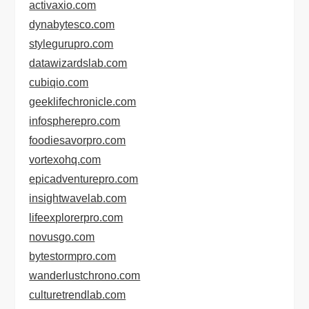
activaxio.com
dynabytesco.com
stylegurupro.com
datawizardslab.com
cubiqio.com
geeklifechronicle.com
infospherepro.com
foodiesavorpro.com
vortexohq.com
epicadventurepro.com
insightwavelab.com
lifeexplorerpro.com
novusgo.com
bytestormpro.com
wanderlustchrono.com
culturetrendlab.com