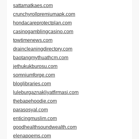
sattamatkaes.com
crunchyrollpremiumapk.com
hondacareprotectplan.com
casinogamblingcasino.com
towtimenews.com
draincleaningdirectory.com
baotangmythuathcm.com
jethukukburosu.com
somniumforge.com
bloglibraries.com
luleburgaznakliyatfirmasi.com
thebapehoodie.com
parasosyal.com
enticingmuslim.com
goodhealthsoundwealth.com
elenapoems.com