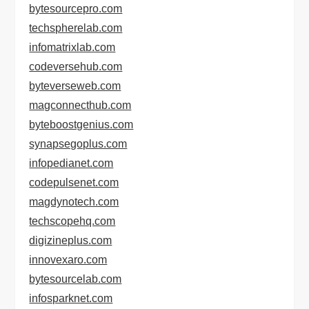
bytesourcepro.com
techspherelab.com
infomatrixlab.com
codeversehub.com
byteverseweb.com
magconnecthub.com
byteboostgenius.com
synapsegoplus.com
infopedianet.com
codepulsenet.com
magdynotech.com
techscopehq.com
digizineplus.com
innovexaro.com
bytesourcelab.com
infosparknet.com