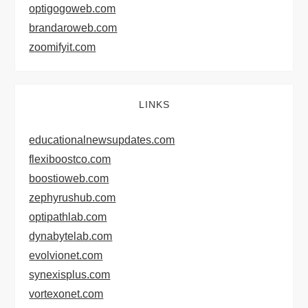
optigogoweb.com
brandaroweb.com
zoomifyit.com
LINKS
educationalnewsupdates.com
flexiboostco.com
boostioweb.com
zephyrushub.com
optipathlab.com
dynabytelab.com
evolvionet.com
synexisplus.com
vortexonet.com