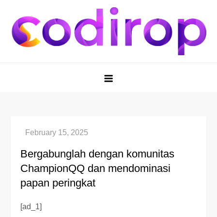
Skip
to
content
Situs Judi Online dengan Slot
Pilih situs judi online yang menawarkan slot gacor dan
mendukung deposit pulsa DANA untuk kemudahan
Gacor dan Deposit Pulsa DANA
bertransaksi saat bermain.
Bergabunglah dengan komunitas
ChampionQQ dan mendominasi
papan peringkat
[ad_1]