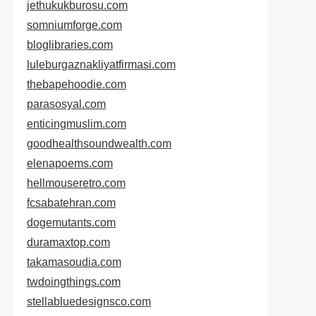
jethukukburosu.com
somniumforge.com
bloglibraries.com
luleburgaznakliyatfirmasi.com
thebapehoodie.com
parasosyal.com
enticingmuslim.com
goodhealthsoundwealth.com
elenapoems.com
hellmouseretro.com
fcsabatehran.com
dogemutants.com
duramaxtop.com
takamasoudia.com
twdoingthings.com
stellabluedesignsco.com