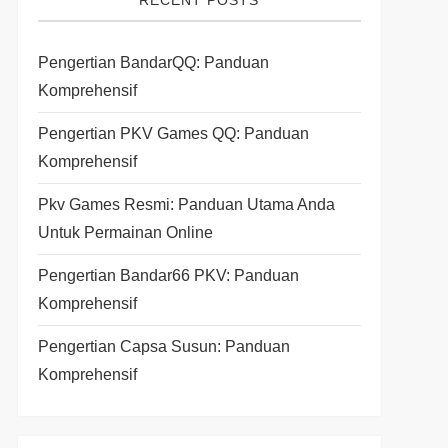
RECENT POSTS
Pengertian BandarQQ: Panduan
Komprehensif
Pengertian PKV Games QQ: Panduan
Komprehensif
Pkv Games Resmi: Panduan Utama Anda
Untuk Permainan Online
Pengertian Bandar66 PKV: Panduan
Komprehensif
Pengertian Capsa Susun: Panduan
Komprehensif