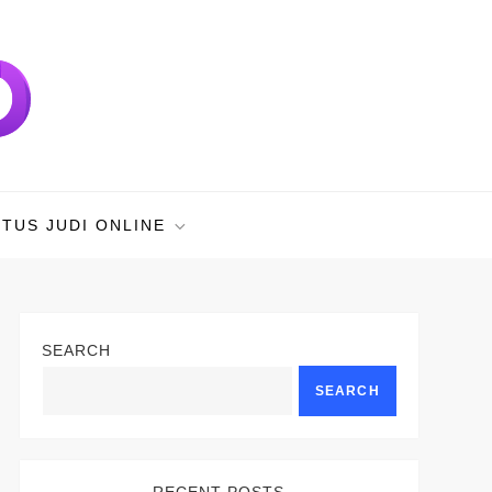
osit Pulsa DANA
transaksi saat bermain.
ITUS JUDI ONLINE
SEARCH
SEARCH