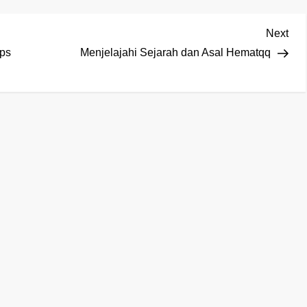
Nex
Next
Pos
ips
Menjelajahi Sejarah dan Asal Hematqq