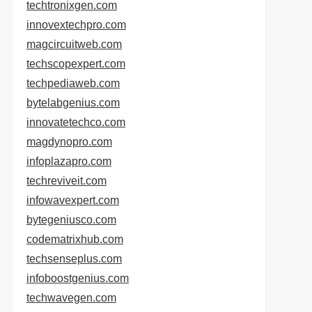
techtronixgen.com
innovextechpro.com
magcircuitweb.com
techscopexpert.com
techpediaweb.com
bytelabgenius.com
innovatetechco.com
magdynopro.com
infoplazapro.com
techreviveit.com
infowavexpert.com
bytegeniusco.com
codematrixhub.com
techsenseplus.com
infoboostgenius.com
techwavegen.com