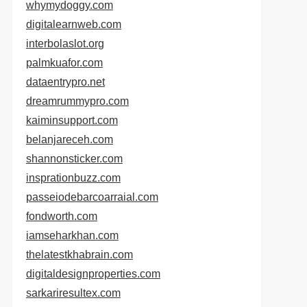
whymydoggy.com
digitalearnweb.com
t
interbolaslot.org
t
palmkuafor.com
dataentrypro.net
dreamrummypro.com
kaiminsupport.com
belanjareceh.com
shannonsticker.com
insprationbuzz.com
passeiodebarcoarraial.com
fondworth.com
iamseharkhan.com
thelatestkhabrain.com
digitaldesignproperties.com
sarkariresultex.com