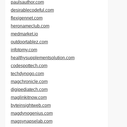
paulsauthor.com
desirablecodeful.com
flexigennet.com
heronameclub.com
medmarket.io
outdoortablez.com
infotomy.com
healthysupplementsolution.com
codespottech.com
techdynogo.com
magchronicle.com
digipediatech.com
maglinkitnow.com
byteinsightweb.com
magdynogenius.com
magsynapselab.com