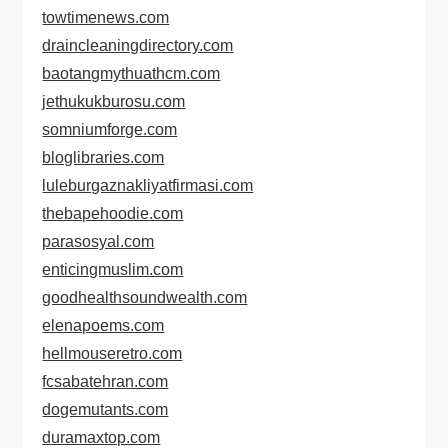
towtimenews.com
draincleaningdirectory.com
baotangmythuathcm.com
jethukukburosu.com
somniumforge.com
bloglibraries.com
luleburgaznakliyatfirmasi.com
thebapehoodie.com
parasosyal.com
enticingmuslim.com
goodhealthsoundwealth.com
elenapoems.com
hellmouseretro.com
fcsabatehran.com
dogemutants.com
duramaxtop.com