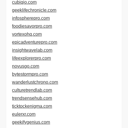
cubiqio.com
geeklifechronicle.com
infospherepro.com
foodiesavorpro.com
vortexohq.com
epicadventurepro.com
insightwavelab.com
lifeexplorerpro.com
novusgo.com
bytestormpro.com
wanderlustchrono.com
culturetrendlab.com
trendsensehub.com
ticktockenigma.com
eulerxr.com
geekifygenius.com