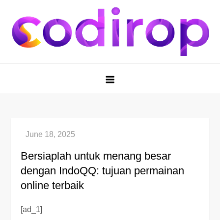
Skip
to
content
Situs Judi Online dengan Slot
Pilih situs judi online yang menawarkan slot gacor dan
mendukung deposit pulsa DANA untuk kemudahan
Gacor dan Deposit Pulsa DANA
bertransaksi saat bermain.
Bersiaplah untuk menang besar
dengan IndoQQ: tujuan permainan
online terbaik
[ad_1]