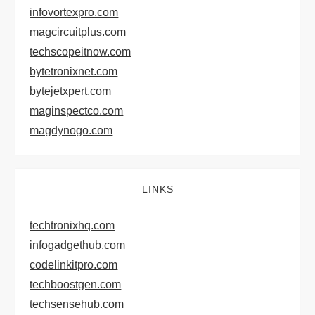
infovortexpro.com
magcircuitplus.com
techscopeitnow.com
bytetronixnet.com
bytejetxpert.com
maginspectco.com
magdynogo.com
LINKS
techtronixhq.com
infogadgethub.com
codelinkitpro.com
techboostgen.com
techsensehub.com