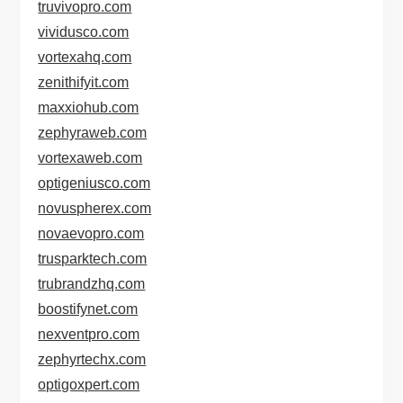
truvivopro.com
vividusco.com
vortexahq.com
zenithifyit.com
maxxiohub.com
zephyraweb.com
vortexaweb.com
optigeniusco.com
novuspherex.com
novaevopro.com
trusparktech.com
trubrandzhq.com
boostifynet.com
nexventpro.com
zephyrtechx.com
optigoxpert.com