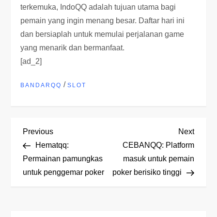
terkemuka, IndoQQ adalah tujuan utama bagi
pemain yang ingin menang besar. Daftar hari ini
dan bersiaplah untuk memulai perjalanan game
yang menarik dan bermanfaat.
[ad_2]
/
BANDARQQ
SLOT
P
Previous
Next
Previous
Next
Post
Post
Hematqq:
CEBANQQ: Platform
o
Permainan pamungkas
masuk untuk pemain
untuk penggemar poker
poker berisiko tinggi
s
t