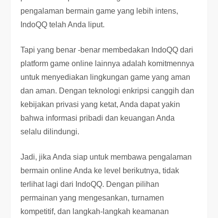
pengalaman bermain game yang lebih intens,
IndoQQ telah Anda liput.
Tapi yang benar -benar membedakan IndoQQ dari
platform game online lainnya adalah komitmennya
untuk menyediakan lingkungan game yang aman
dan aman. Dengan teknologi enkripsi canggih dan
kebijakan privasi yang ketat, Anda dapat yakin
bahwa informasi pribadi dan keuangan Anda
selalu dilindungi.
Jadi, jika Anda siap untuk membawa pengalaman
bermain online Anda ke level berikutnya, tidak
terlihat lagi dari IndoQQ. Dengan pilihan
permainan yang mengesankan, turnamen
kompetitif, dan langkah-langkah keamanan