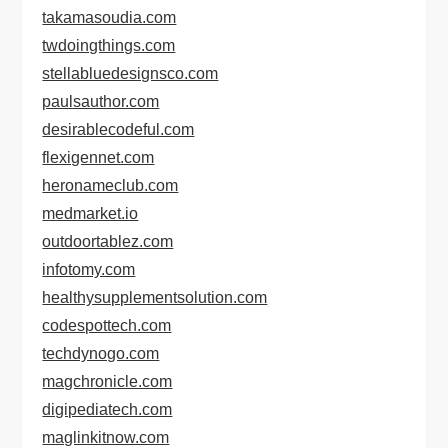
takamasoudia.com
twdoingthings.com
stellabluedesignsco.com
paulsauthor.com
desirablecodeful.com
flexigennet.com
heronameclub.com
medmarket.io
outdoortablez.com
infotomy.com
healthysupplementsolution.com
codespottech.com
techdynogo.com
magchronicle.com
digipediatech.com
maglinkitnow.com