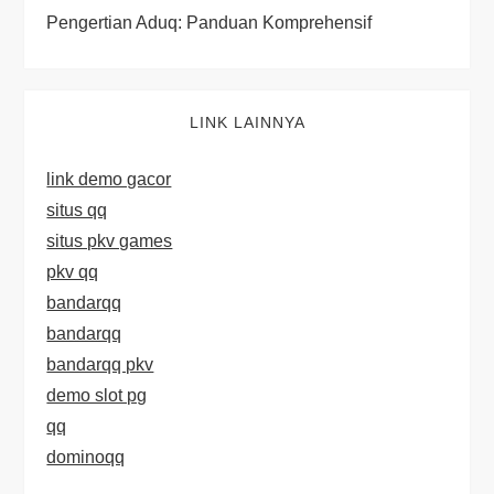
Pengertian Aduq: Panduan Komprehensif
LINK LAINNYA
link demo gacor
situs qq
situs pkv games
pkv qq
bandarqq
bandarqq
bandarqq pkv
demo slot pg
qq
dominoqq