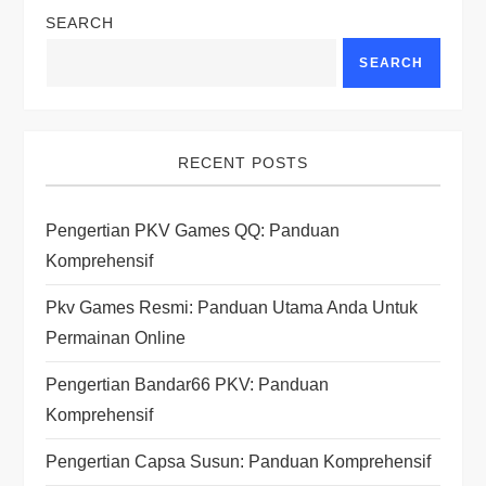
n
SEARCH
a
SEARCH
v
i
RECENT POSTS
g
Pengertian PKV Games QQ: Panduan
Komprehensif
a
Pkv Games Resmi: Panduan Utama Anda Untuk
t
Permainan Online
i
Pengertian Bandar66 PKV: Panduan
Komprehensif
o
Pengertian Capsa Susun: Panduan Komprehensif
n