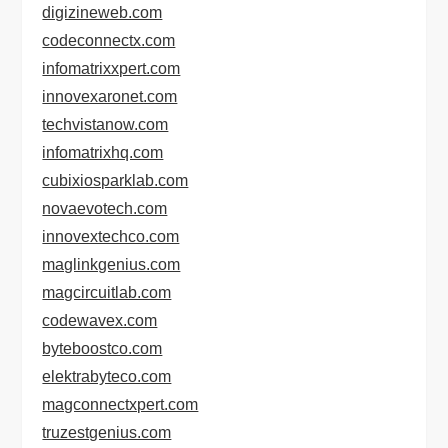
digizineweb.com
codeconnectx.com
infomatrixxpert.com
innovexaronet.com
techvistanow.com
infomatrixhq.com
cubixiosparklab.com
novaevotech.com
innovextechco.com
maglinkgenius.com
magcircuitlab.com
codewavex.com
byteboostco.com
elektrabyteco.com
magconnectxpert.com
truzestgenius.com