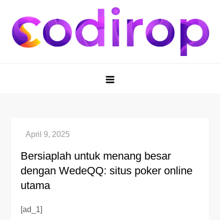
Skip
to
content
Situs Judi Online dengan Slot
Pilih situs judi online yang menawarkan slot gacor dan
mendukung deposit pulsa DANA untuk kemudahan
Gacor dan Deposit Pulsa DANA
bertransaksi saat bermain.
Bersiaplah untuk menang besar
dengan WedeQQ: situs poker online
utama
[ad_1]