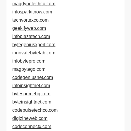
magdynotechco.com
infosparkitnow.com
techvortexco.com
geekifyweb.com
infoplazatech.com
bytegeniusxpert.com
innovatebytelab.com
infobytepro.com
magbytego.com
codegeniusnet.com
infoinsightnet.com
bytesourcehq.com
byteinsightnet.com
codepulsetechco.com
digizineweb.com
codeconnectx.com