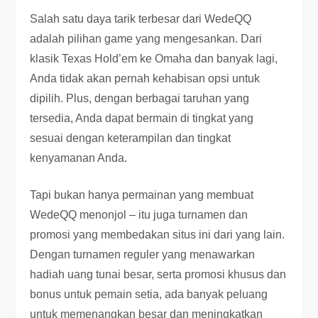
Salah satu daya tarik terbesar dari WedeQQ
adalah pilihan game yang mengesankan. Dari
klasik Texas Hold’em ke Omaha dan banyak lagi,
Anda tidak akan pernah kehabisan opsi untuk
dipilih. Plus, dengan berbagai taruhan yang
tersedia, Anda dapat bermain di tingkat yang
sesuai dengan keterampilan dan tingkat
kenyamanan Anda.
Tapi bukan hanya permainan yang membuat
WedeQQ menonjol – itu juga turnamen dan
promosi yang membedakan situs ini dari yang lain.
Dengan turnamen reguler yang menawarkan
hadiah uang tunai besar, serta promosi khusus dan
bonus untuk pemain setia, ada banyak peluang
untuk memenangkan besar dan meningkatkan