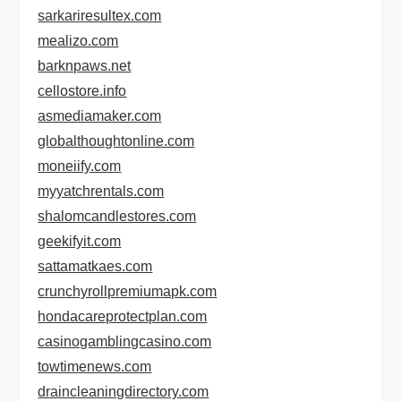
sarkariresultex.com
mealizo.com
barknpaws.net
cellostore.info
asmediamaker.com
globalthoughtonline.com
moneiify.com
myyatchrentals.com
shalomcandlestores.com
geekifyit.com
sattamatkaes.com
crunchyrollpremiumapk.com
hondacareprotectplan.com
casinogamblingcasino.com
towtimenews.com
draincleaningdirectory.com