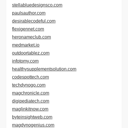
stellabluedesignsco.com
paulsauthor.com
desirablecodeful.com
flexigennet.com
heronameclub.com
medmarket.io
outdoortablez.com
infotomy.com
healthysupplementsolution.com
codespottech.com
techdynogo.com
magchronicle.com
digipediatech.com
maglinkitnow.com
byteinsightweb.com
magdynogenius.com