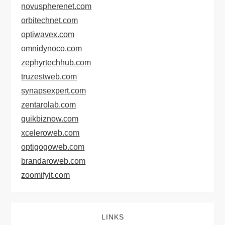
novuspherenet.com
orbitechnet.com
optiwavex.com
omnidynoco.com
zephyrtechhub.com
truzestweb.com
synapsexpert.com
zentarolab.com
quikbiznow.com
xceleroweb.com
optigogoweb.com
brandaroweb.com
zoomifyit.com
LINKS