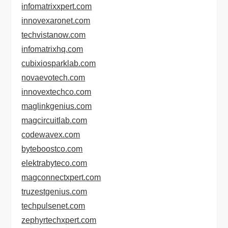
infomatrixxpert.com
innovexaronet.com
techvistanow.com
infomatrixhq.com
cubixiosparklab.com
novaevotech.com
innovextechco.com
maglinkgenius.com
magcircuitlab.com
codewavex.com
byteboostco.com
elektrabyteco.com
magconnectxpert.com
truzestgenius.com
techpulsenet.com
zephyrtechxpert.com