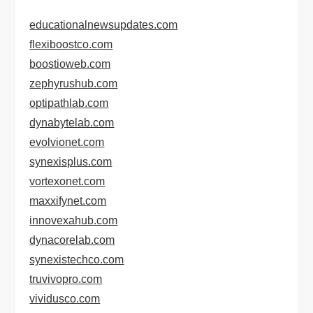
educationalnewsupdates.com
flexiboostco.com
boostioweb.com
zephyrushub.com
optipathlab.com
dynabytelab.com
evolvionet.com
synexisplus.com
vortexonet.com
maxxifynet.com
innovexahub.com
dynacorelab.com
synexistechco.com
truvivopro.com
vividusco.com