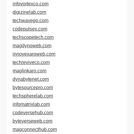
infovortexco.com
digizinelab.com
techwavego.com
codepulsex.com
techscopetech.com
magdynoweb.com
innovexaroweb.com
techreviveco.com
maglinkaro.com
dynabytenet.com
bytesourcepro.com
techspherelab.com
infomatrixlab.com
codeversehub.com
byteverseweb.com
magconnecthub.com