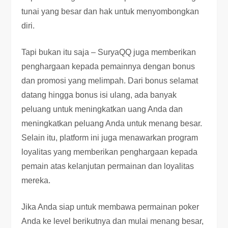
tunai yang besar dan hak untuk menyombongkan
diri.
Tapi bukan itu saja – SuryaQQ juga memberikan
penghargaan kepada pemainnya dengan bonus
dan promosi yang melimpah. Dari bonus selamat
datang hingga bonus isi ulang, ada banyak
peluang untuk meningkatkan uang Anda dan
meningkatkan peluang Anda untuk menang besar.
Selain itu, platform ini juga menawarkan program
loyalitas yang memberikan penghargaan kepada
pemain atas kelanjutan permainan dan loyalitas
mereka.
Jika Anda siap untuk membawa permainan poker
Anda ke level berikutnya dan mulai menang besar,