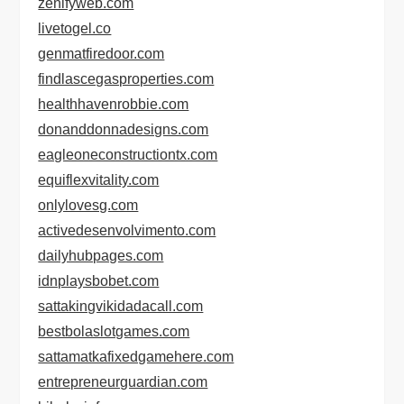
zenifyweb.com
livetogel.co
genmatfiredoor.com
findlascegasproperties.com
healthhavenrobbie.com
donanddonnadesigns.com
eagleoneconstructiontx.com
equiflexvitality.com
onlylovesg.com
activedesenvolvimento.com
dailyhubpages.com
idnplaysbobet.com
sattakingvikidadacall.com
bestbolaslotgames.com
sattamatkafixedgamehere.com
entrepreneurguardian.com