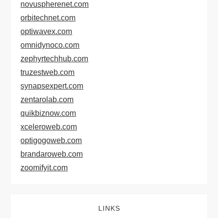
novuspherenet.com
orbitechnet.com
optiwavex.com
omnidynoco.com
zephyrtechhub.com
truzestweb.com
synapsexpert.com
zentarolab.com
quikbiznow.com
xceleroweb.com
optigogoweb.com
brandaroweb.com
zoomifyit.com
LINKS