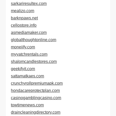
sarkariresultex.com
mealizo.com
barknpaws.net
cellostore.info
asmediamaker.com
globalthoughtonline.com
moneiify.com
myyatchrentals.com
shalomcandlestores.com
geekifyit.com
sattamatkaes.com
crunchyrollpremiumapk.com
hondacareprotectplan.com
casinogamblingcasino.com
towtimenews.com
draincleaningdirectory.com