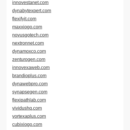
innovestanet.com
dynabytexpert.com
flexifyit.com
maxxiogo.com
novusgotech.com
nextronnet.com
dynamoxco.com
zenturogen.com
innovexaweb.com
brandioplus.com
dynawebpro.com
synapsegen.com
flexipathlab.com
vividushq.com
vortexaplus.com
cubixiogo.com