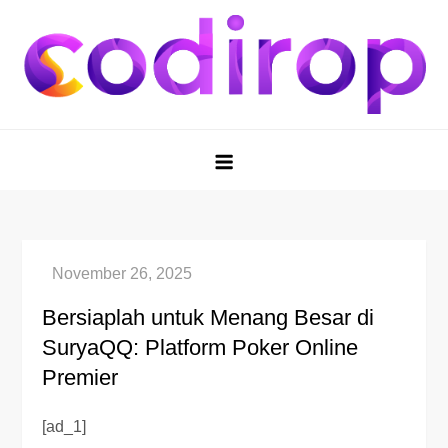
Skip
to
content
Situs Judi Online dengan Slot
Pilih situs judi online yang menawarkan slot gacor dan
mendukung deposit pulsa DANA untuk kemudahan
Gacor dan Deposit Pulsa DANA
bertransaksi saat bermain.
Bersiaplah untuk Menang Besar di
SuryaQQ: Platform Poker Online
Premier
[ad_1]