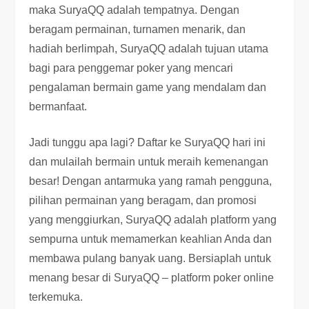
maka SuryaQQ adalah tempatnya. Dengan
beragam permainan, turnamen menarik, dan
hadiah berlimpah, SuryaQQ adalah tujuan utama
bagi para penggemar poker yang mencari
pengalaman bermain game yang mendalam dan
bermanfaat.
Jadi tunggu apa lagi? Daftar ke SuryaQQ hari ini
dan mulailah bermain untuk meraih kemenangan
besar! Dengan antarmuka yang ramah pengguna,
pilihan permainan yang beragam, dan promosi
yang menggiurkan, SuryaQQ adalah platform yang
sempurna untuk memamerkan keahlian Anda dan
membawa pulang banyak uang. Bersiaplah untuk
menang besar di SuryaQQ – platform poker online
terkemuka.