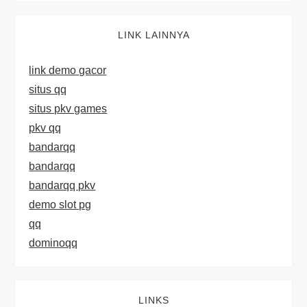
LINK LAINNYA
link demo gacor
situs qq
situs pkv games
pkv qq
bandarqq
bandarqq
bandarqq pkv
demo slot pg
qq
dominoqq
LINKS