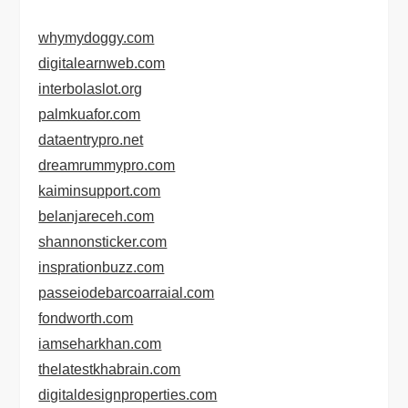
whymydoggy.com
digitalearnweb.com
interbolaslot.org
palmkuafor.com
dataentrypro.net
dreamrummypro.com
kaiminsupport.com
belanjareceh.com
shannonsticker.com
insprationbuzz.com
passeiodebarcoarraial.com
fondworth.com
iamseharkhan.com
thelatestkhabrain.com
digitaldesignproperties.com