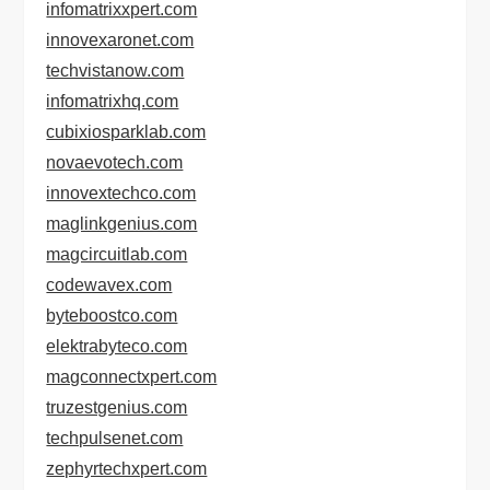
infomatrixxpert.com
innovexaronet.com
techvistanow.com
infomatrixhq.com
cubixiosparklab.com
novaevotech.com
innovextechco.com
maglinkgenius.com
magcircuitlab.com
codewavex.com
byteboostco.com
elektrabyteco.com
magconnectxpert.com
truzestgenius.com
techpulsenet.com
zephyrtechxpert.com