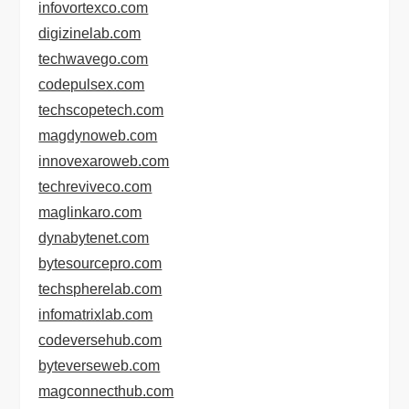
infovortexco.com
digizinelab.com
techwavego.com
codepulsex.com
techscopetech.com
magdynoweb.com
innovexaroweb.com
techreviveco.com
maglinkaro.com
dynabytenet.com
bytesourcepro.com
techspherelab.com
infomatrixlab.com
codeversehub.com
byteverseweb.com
magconnecthub.com