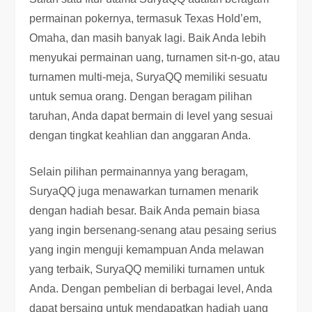
permainan pokernya, termasuk Texas Hold’em,
Omaha, dan masih banyak lagi. Baik Anda lebih
menyukai permainan uang, turnamen sit-n-go, atau
turnamen multi-meja, SuryaQQ memiliki sesuatu
untuk semua orang. Dengan beragam pilihan
taruhan, Anda dapat bermain di level yang sesuai
dengan tingkat keahlian dan anggaran Anda.
Selain pilihan permainannya yang beragam,
SuryaQQ juga menawarkan turnamen menarik
dengan hadiah besar. Baik Anda pemain biasa
yang ingin bersenang-senang atau pesaing serius
yang ingin menguji kemampuan Anda melawan
yang terbaik, SuryaQQ memiliki turnamen untuk
Anda. Dengan pembelian di berbagai level, Anda
dapat bersaing untuk mendapatkan hadiah uang