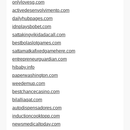
onlylovesg.com
activedesenvolvimento.com
dailyhubpages.com
idnplaysbobet.com
sattakingvikidadacall.com
bestbolaslotgames.com
sattamatkafixedgamehere.com
entrepreneurguardian.com
hibaby.info
paperwashington.com
weedemup.com
bestchancecasino.com
bilalliaqat.com
autodispensadores.com
inductioncooktopp.com
newsmedicaltoday.com