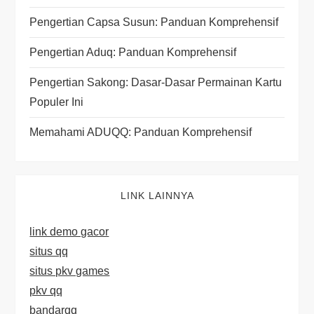
t
Pengertian Capsa Susun: Panduan Komprehensif
i
Pengertian Aduq: Panduan Komprehensif
o
Pengertian Sakong: Dasar-Dasar Permainan Kartu
Populer Ini
n
Memahami ADUQQ: Panduan Komprehensif
LINK LAINNYA
link demo gacor
situs qq
situs pkv games
pkv qq
bandarqq