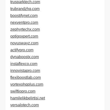
trusparktech.com
trubrandzhq.com
boostifynet.com
nexventpro.com
zephyrtechx.com
optigoxpert.com
novuswayz.com
actifypro.com
dynaboostx.com
instaflexco.com
innovistapro.com
flexiboostlab.com
vortexohqplus.com
swiftiopro.com
hamilelikbelirtisi.net
versalotech.com