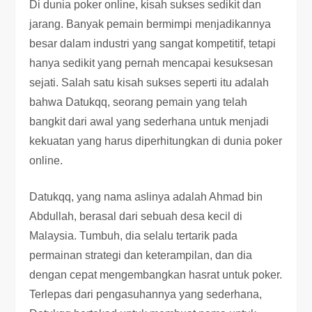
Di dunia poker online, kisah sukses sedikit dan
jarang. Banyak pemain bermimpi menjadikannya
besar dalam industri yang sangat kompetitif, tetapi
hanya sedikit yang pernah mencapai kesuksesan
sejati. Salah satu kisah sukses seperti itu adalah
bahwa Datukqq, seorang pemain yang telah
bangkit dari awal yang sederhana untuk menjadi
kekuatan yang harus diperhitungkan di dunia poker
online.
Datukqq, yang nama aslinya adalah Ahmad bin
Abdullah, berasal dari sebuah desa kecil di
Malaysia. Tumbuh, dia selalu tertarik pada
permainan strategi dan keterampilan, dan dia
dengan cepat mengembangkan hasrat untuk poker.
Terlepas dari pengasuhannya yang sederhana,