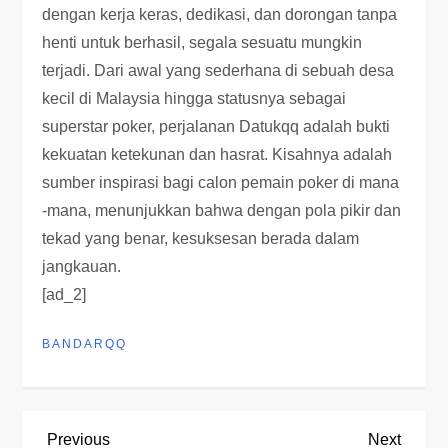
dengan kerja keras, dedikasi, dan dorongan tanpa
henti untuk berhasil, segala sesuatu mungkin
terjadi. Dari awal yang sederhana di sebuah desa
kecil di Malaysia hingga statusnya sebagai
superstar poker, perjalanan Datukqq adalah bukti
kekuatan ketekunan dan hasrat. Kisahnya adalah
sumber inspirasi bagi calon pemain poker di mana
-mana, menunjukkan bahwa dengan pola pikir dan
tekad yang benar, kesuksesan berada dalam
jangkauan.
[ad_2]
BANDARQQ
Previous
Next
Previous
Next