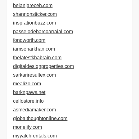
belanjareceh.com
shannonsticker.com
insprationbuzz.com
passeiodebarcoarraial.com
fondworth.com
iamseharkhan.com
thelatestkhabrain.com
digitaldesignproperties.com
sarkariresultex.com
mealizo.com
barknpaws.net
cellostore.info
asmediamaker.com
globalthoughtonline.com
moneiify.com
myyatchrentals.com