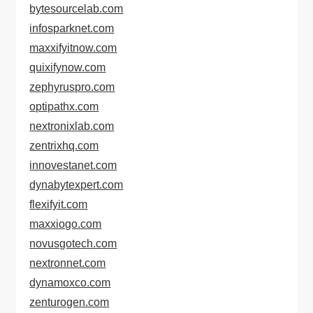
bytesourcelab.com
infosparknet.com
maxxifyitnow.com
quixifynow.com
zephyruspro.com
optipathx.com
nextronixlab.com
zentrixhq.com
innovestanet.com
dynabytexpert.com
flexifyit.com
maxxiogo.com
novusgotech.com
nextronnet.com
dynamoxco.com
zenturogen.com