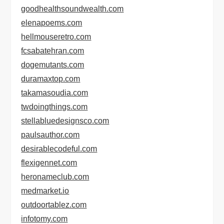
goodhealthsoundwealth.com
elenapoems.com
hellmouseretro.com
fcsabatehran.com
dogemutants.com
duramaxtop.com
takamasoudia.com
twdoingthings.com
stellabluedesignsco.com
paulsauthor.com
desirablecodeful.com
flexigennet.com
heronameclub.com
medmarket.io
outdoortablez.com
infotomy.com