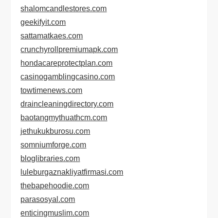
shalomcandlestores.com
geekifyit.com
sattamatkaes.com
crunchyrollpremiumapk.com
hondacareprotectplan.com
casinogamblingcasino.com
towtimenews.com
draincleaningdirectory.com
baotangmythuathcm.com
jethukukburosu.com
somniumforge.com
bloglibraries.com
luleburgaznakliyatfirmasi.com
thebapehoodie.com
parasosyal.com
enticingmuslim.com