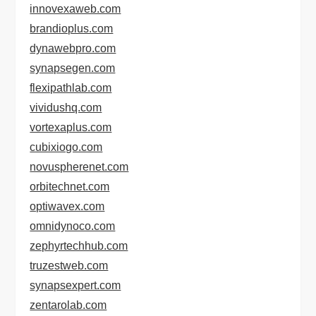
innovexaweb.com
brandioplus.com
dynawebpro.com
synapsegen.com
flexipathlab.com
vividushq.com
vortexaplus.com
cubixiogo.com
novuspherenet.com
orbitechnet.com
optiwavex.com
omnidynoco.com
zephyrtechhub.com
truzestweb.com
synapsexpert.com
zentarolab.com