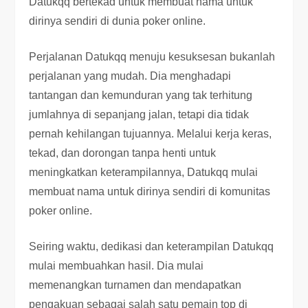
Datukqq bertekad untuk membuat nama untuk
dirinya sendiri di dunia poker online.
Perjalanan Datukqq menuju kesuksesan bukanlah
perjalanan yang mudah. Dia menghadapi
tantangan dan kemunduran yang tak terhitung
jumlahnya di sepanjang jalan, tetapi dia tidak
pernah kehilangan tujuannya. Melalui kerja keras,
tekad, dan dorongan tanpa henti untuk
meningkatkan keterampilannya, Datukqq mulai
membuat nama untuk dirinya sendiri di komunitas
poker online.
Seiring waktu, dedikasi dan keterampilan Datukqq
mulai membuahkan hasil. Dia mulai
memenangkan turnamen dan mendapatkan
pengakuan sebagai salah satu pemain top di