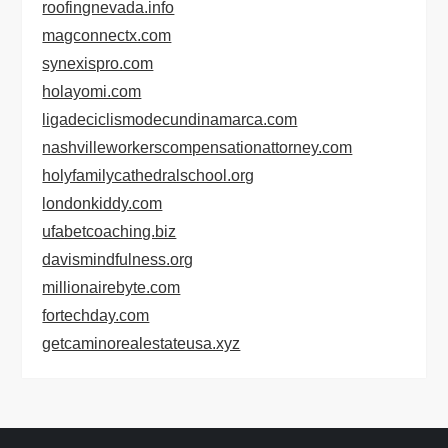
roofingnevada.info
magconnectx.com
synexispro.com
holayomi.com
ligadeciclismodecundinamarca.com
nashvilleworkerscompensationattorney.com
holyfamilycathedralschool.org
londonkiddy.com
ufabetcoaching.biz
davismindfulness.org
millionairebyte.com
fortechday.com
getcaminorealestateusa.xyz