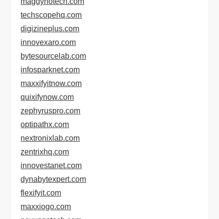
magdynotech.com
techscopehq.com
digizineplus.com
innovexaro.com
bytesourcelab.com
infosparknet.com
maxxifyitnow.com
quixifynow.com
zephyruspro.com
optipathx.com
nextronixlab.com
zentrixhq.com
innovestanet.com
dynabytexpert.com
flexifyit.com
maxxiogo.com