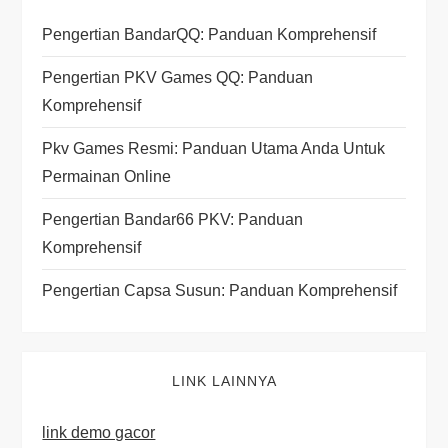
g
Pengertian BandarQQ: Panduan Komprehensif
a
Pengertian PKV Games QQ: Panduan
t
Komprehensif
i
Pkv Games Resmi: Panduan Utama Anda Untuk
Permainan Online
o
Pengertian Bandar66 PKV: Panduan
n
Komprehensif
Pengertian Capsa Susun: Panduan Komprehensif
LINK LAINNYA
link demo gacor