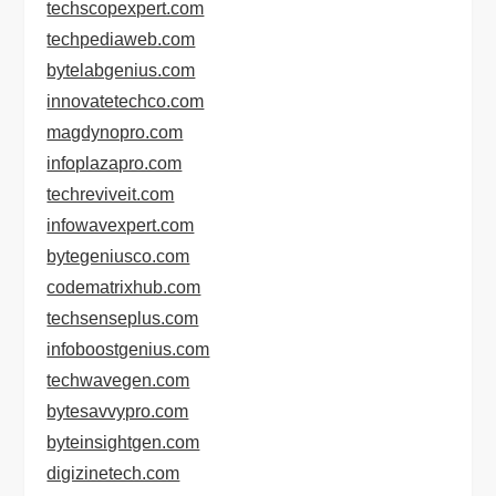
techscopexpert.com
techpediaweb.com
bytelabgenius.com
innovatetechco.com
magdynopro.com
infoplazapro.com
techreviveit.com
infowavexpert.com
bytegeniusco.com
codematrixhub.com
techsenseplus.com
infoboostgenius.com
techwavegen.com
bytesavvypro.com
byteinsightgen.com
digizinetech.com