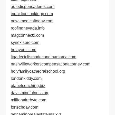
autodispensadores.com
inductioncooktopp.com
newsmedicaltoday.com
roofingnevada.info
magconnectx.com
synexispro.com
holayomi.com
ligadeciclismodecundinamarca.com
nashvilleworkerscompensationattorney.com
holyfamilycathedralschool.org
londonkiddy.com
ufabetcoaching.biz
davismindfulness.org
millionairebyte.com
fortechday.com
getcaminorealestateusa.xyz