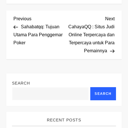
P
Previous
Next
Previous
Next
Post
Post
Sahabatqq: Tujuan
CahayaQQ : Situs Judi
o
Utama Para Penggemar
Online Terpercaya dan
Poker
Terpercaya untuk Para
s
Pemainnya
t
n
SEARCH
a
SEARCH
v
i
RECENT POSTS