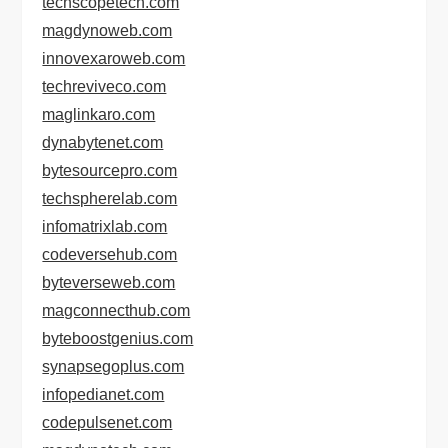
techscopetech.com
magdynoweb.com
innovexaroweb.com
techreviveco.com
maglinkaro.com
dynabytenet.com
bytesourcepro.com
techspherelab.com
infomatrixlab.com
codeversehub.com
byteverseweb.com
magconnecthub.com
byteboostgenius.com
synapsegoplus.com
infopedianet.com
codepulsenet.com