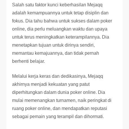
Salah satu faktor kunci keberhasilan Mejaqq
adalah kemampuannya untuk tetap disiplin dan
fokus. Dia tahu bahwa untuk sukses dalam poker
online, dia perlu meluangkan waktu dan upaya
untuk terus meningkatkan keterampilannya. Dia
menetapkan tujuan untuk dirinya sendiri,
memantau kemajuannya, dan tidak pernah
berhenti belajar.
Melalui kerja keras dan dedikasinya, Mejaqq
akhirnya menjadi kekuatan yang patut
diperhitungkan dalam dunia poker online. Dia
mulai memenangkan turnamen, naik peringkat di
ruang poker online, dan mendapatkan reputasi
sebagai pemain yang terampil dan dihormati.