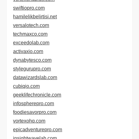
swiftiopro.com
hamilelikbelirtisi.net
versalotech.com
techmaxco.com
exceedolab.com
activaxio.com
dynabytesco.com
stylegurupro.com
datawizardslab.com
cubiqio.com
geeklifechronicle.com
infospherepro.com
foodiesavorpro.com
vortexohq.com
epicadventurepro.com
insightwavelab.com