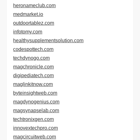
heronameclub.com
medmarket.io
outdoortablez.com
infotomy.com
healthysupplementsolution.com
codespottech.com
techdynogo.com
magchronicle.com
digipediatech.com
maglinkitnow.com
byteinsightweb.com
magdynogenius.com
magsynapselab.com
techtronixgen.com
innovextechpro.com
magcircuitweb.com