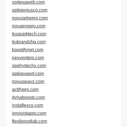
vortexaweb.com
optigeniusco.com
novuspherex.com
novaevopro.com
trusparktech.com
trubrandzhq.com
boostifynet.com
nexventpro.com
zephyrtechx.com
optigoxpert.com
novuswayz.com
actifypro.com
dynaboostx.com
instaflexco.com
innovistapro.com
flexiboostlab.com