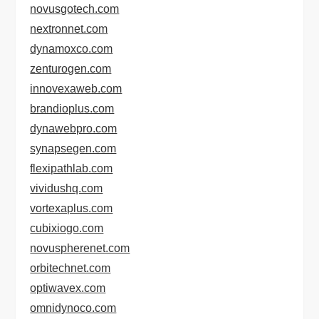
novusgotech.com
nextronnet.com
dynamoxco.com
zenturogen.com
innovexaweb.com
brandioplus.com
dynawebpro.com
synapsegen.com
flexipathlab.com
vividushq.com
vortexaplus.com
cubixiogo.com
novuspherenet.com
orbitechnet.com
optiwavex.com
omnidynoco.com