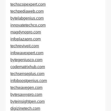
techscopexpert.com
techpediaweb.com
bytelabgenius.com
innovatetechco.com
magdynopro.com
infoplazapro.com
techreviveit.com
infowavexpert.com
bytegeniusco.com
codematrixhub.com
techsenseplus.com
infoboostgenius.com
techwavegen.com
bytesavvypro.com
byteinsightgen.com
digizinetech.com