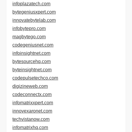
infoplazatech.com
bytegeniusxpert.com
innovatebytelab.com
infobytepro.com
magbytego.com
codegeniusnet.com
infoinsightnet.com
bytesourcehq.com
byteinsightnet.com
codepulsetechco.com
digizineweb.com
codeconnectx.com
infomatrixxpert.com
innovexaronet.com
techvistanow.com
infomatrixhq.com