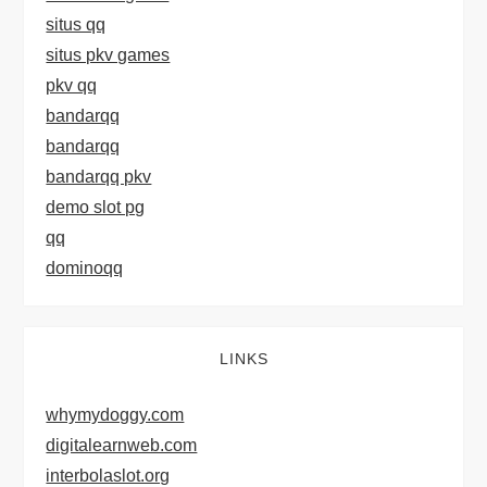
situs qq
situs pkv games
pkv qq
bandarqq
bandarqq
bandarqq pkv
demo slot pg
qq
dominoqq
LINKS
whymydoggy.com
digitalearnweb.com
interbolaslot.org