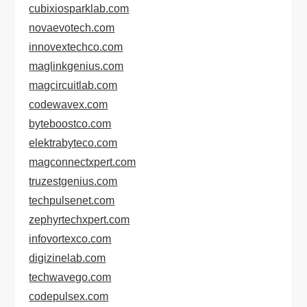
cubixiosparklab.com
novaevotech.com
innovextechco.com
maglinkgenius.com
magcircuitlab.com
codewavex.com
byteboostco.com
elektrabyteco.com
magconnectxpert.com
truzestgenius.com
techpulsenet.com
zephyrtechxpert.com
infovortexco.com
digizinelab.com
techwavego.com
codepulsex.com