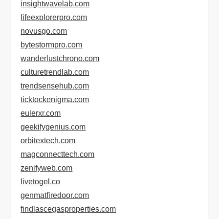
insightwavelab.com
lifeexplorerpro.com
novusgo.com
bytestormpro.com
wanderlustchrono.com
culturetrendlab.com
trendsensehub.com
ticktockenigma.com
eulerxr.com
geekifygenius.com
orbitextech.com
magconnecttech.com
zenifyweb.com
livetogel.co
genmatfiredoor.com
findlascegasproperties.com