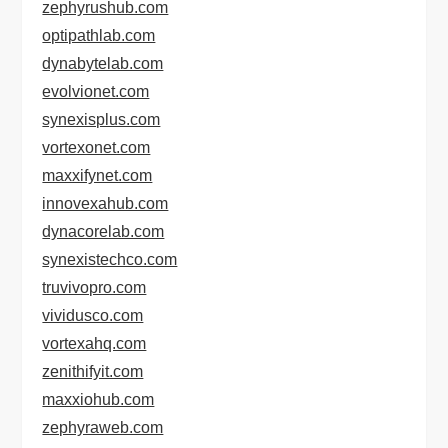
zephyrushub.com
optipathlab.com
dynabytelab.com
evolvionet.com
synexisplus.com
vortexonet.com
maxxifynet.com
innovexahub.com
dynacorelab.com
synexistechco.com
truvivopro.com
vividusco.com
vortexahq.com
zenithifyit.com
maxxiohub.com
zephyraweb.com