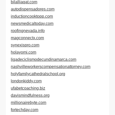
bilalliaqat.com
autodispensadores.com
inductioncooktopp.com
newsmedicaltoday.com
roofingnevada.info
magconnectx.com
synexispro.com
holayomi.com
ligadeciclismodecundinamarca.com
nashvilleworkerscompensationattorney.com
holyfamilycathedralschool.org
londonkiddy.com
ufabetcoaching.biz
davismindfulness.org
millionairebyte.com
fortechday.com