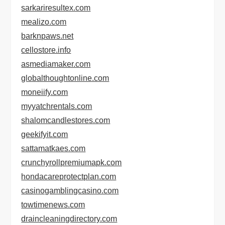
sarkariresultex.com
mealizo.com
barknpaws.net
cellostore.info
asmediamaker.com
globalthoughtonline.com
moneiify.com
myyatchrentals.com
shalomcandlestores.com
geekifyit.com
sattamatkaes.com
crunchyrollpremiumapk.com
hondacareprotectplan.com
casinogamblingcasino.com
towtimenews.com
draincleaningdirectory.com