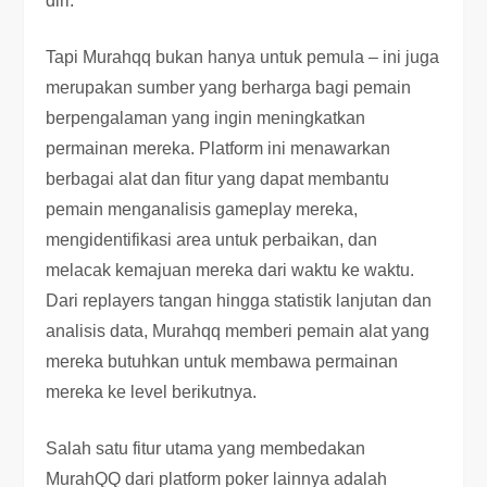
diri.
Tapi Murahqq bukan hanya untuk pemula – ini juga
merupakan sumber yang berharga bagi pemain
berpengalaman yang ingin meningkatkan
permainan mereka. Platform ini menawarkan
berbagai alat dan fitur yang dapat membantu
pemain menganalisis gameplay mereka,
mengidentifikasi area untuk perbaikan, dan
melacak kemajuan mereka dari waktu ke waktu.
Dari replayers tangan hingga statistik lanjutan dan
analisis data, Murahqq memberi pemain alat yang
mereka butuhkan untuk membawa permainan
mereka ke level berikutnya.
Salah satu fitur utama yang membedakan
MurahQQ dari platform poker lainnya adalah