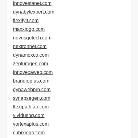
innovestanet.com
dynabytexpert.com
flexifyit.com
maxxiogo.com
novusgotech.com
nextronnet.com
dynamoxco.com
zenturogen.com
innovexaweb.com
brandioplus.com
dynawebpro.com
synapsegen.com
flexipathlab.com
vividushq.com
vortexaplus.com
cubixiogo.com