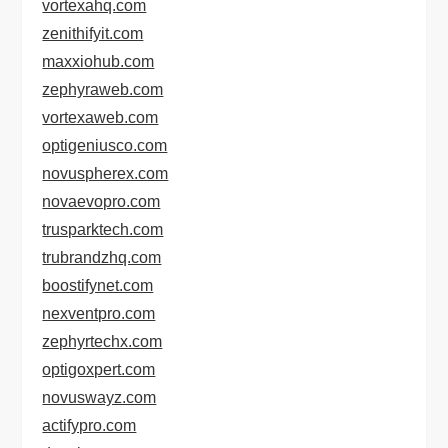
vortexahq.com
zenithifyit.com
maxxiohub.com
zephyraweb.com
vortexaweb.com
optigeniusco.com
novuspherex.com
novaevopro.com
trusparktech.com
trubrandzhq.com
boostifynet.com
nexventpro.com
zephyrtechx.com
optigoxpert.com
novuswayz.com
actifypro.com