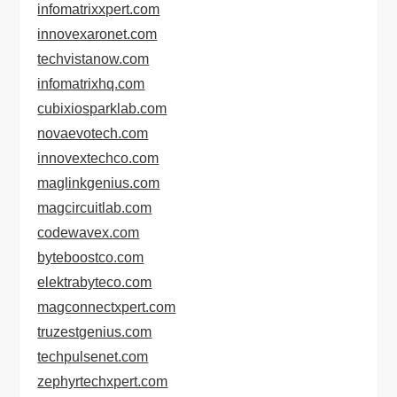
infomatrixxpert.com
innovexaronet.com
techvistanow.com
infomatrixhq.com
cubixiosparklab.com
novaevotech.com
innovextechco.com
maglinkgenius.com
magcircuitlab.com
codewavex.com
byteboostco.com
elektrabyteco.com
magconnectxpert.com
truzestgenius.com
techpulsenet.com
zephyrtechxpert.com