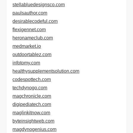
stellabluedesignsco.com
paulsauthor.com
desirablecodeful.com
flexigennet.com
heronameclub.com
medmarket.io
outdoortablez.com
infotomy.com
healthysupplementsolution.com
codespottech.com
techdynogo.com
magchronicle.com
digipediatech.com
maglinkitnow.com
byteinsightweb.com
magdynogenius.com