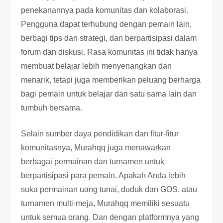
penekanannya pada komunitas dan kolaborasi.
Pengguna dapat terhubung dengan pemain lain,
berbagi tips dan strategi, dan berpartisipasi dalam
forum dan diskusi. Rasa komunitas ini tidak hanya
membuat belajar lebih menyenangkan dan
menarik, tetapi juga memberikan peluang berharga
bagi pemain untuk belajar dari satu sama lain dan
tumbuh bersama.
Selain sumber daya pendidikan dan fitur-fitur
komunitasnya, Murahqq juga menawarkan
berbagai permainan dan turnamen untuk
berpartisipasi para pemain. Apakah Anda lebih
suka permainan uang tunai, duduk dan GOS, atau
turnamen multi-meja, Murahqq memiliki sesuatu
untuk semua orang. Dan dengan platformnya yang