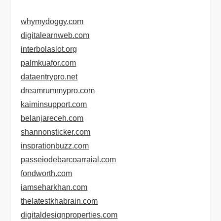
whymydoggy.com
digitalearnweb.com
interbolaslot.org
palmkuafor.com
dataentrypro.net
dreamrummypro.com
kaiminsupport.com
belanjareceh.com
shannonsticker.com
insprationbuzz.com
passeiodebarcoarraial.com
fondworth.com
iamseharkhan.com
thelatestkhabrain.com
digitaldesignproperties.com