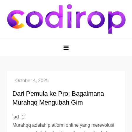
Skip
to
content
Situs Judi Online dengan Slot
Pilih situs judi online yang menawarkan slot gacor dan
mendukung deposit pulsa DANA untuk kemudahan
Gacor dan Deposit Pulsa DANA
bertransaksi saat bermain.
Dari Pemula ke Pro: Bagaimana
Murahqq Mengubah Gim
[ad_1]
Murahqq adalah platform online yang merevolusi