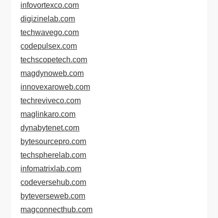
infovortexco.com
digizinelab.com
techwavego.com
codepulsex.com
techscopetech.com
magdynoweb.com
innovexaroweb.com
techreviveco.com
maglinkaro.com
dynabytenet.com
bytesourcepro.com
techspherelab.com
infomatrixlab.com
codeversehub.com
byteverseweb.com
magconnecthub.com