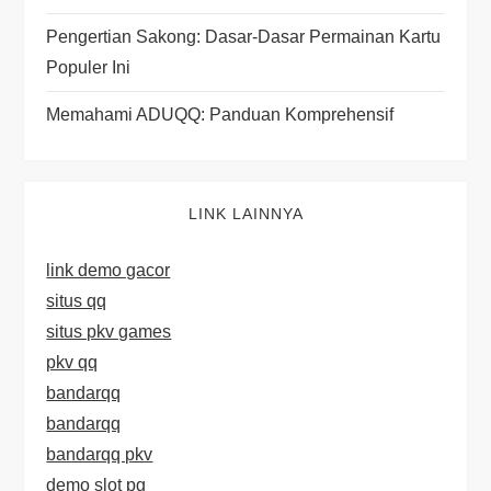
o
Pengertian Sakong: Dasar-Dasar Permainan Kartu
n
Populer Ini
Memahami ADUQQ: Panduan Komprehensif
LINK LAINNYA
link demo gacor
situs qq
situs pkv games
pkv qq
bandarqq
bandarqq
bandarqq pkv
demo slot pg