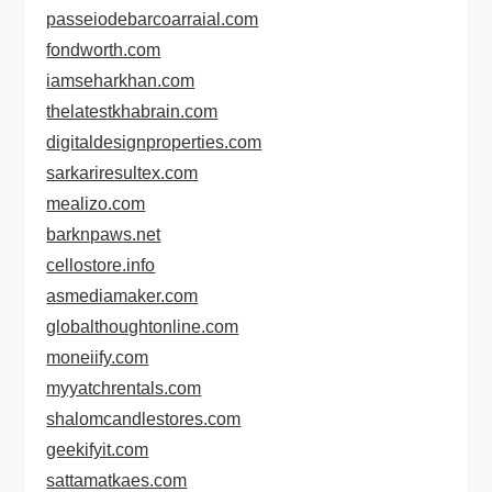
passeiodebarcoarraial.com
fondworth.com
iamseharkhan.com
thelatestkhabrain.com
digitaldesignproperties.com
sarkariresultex.com
mealizo.com
barknpaws.net
cellostore.info
asmediamaker.com
globalthoughtonline.com
moneiify.com
myyatchrentals.com
shalomcandlestores.com
geekifyit.com
sattamatkaes.com