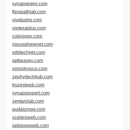
synapsegen.com
flexipathlab.com
vividushq.com
vortexaplus.com
cubixiogo.com
novuspherenet.com
orbitechnet.com
optiwavex.com
omnidynoco.com
zephyrtechhub.com
truzestweb.com
synapsexpert.com
zentarolab.com
quikbiznow.com
xceleroweb.com
optigogoweb.com