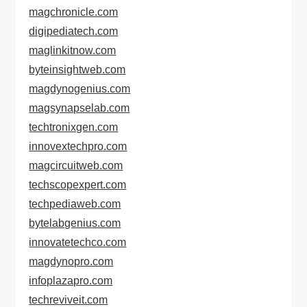
magchronicle.com
digipediatech.com
maglinkitnow.com
byteinsightweb.com
magdynogenius.com
magsynapselab.com
techtronixgen.com
innovextechpro.com
magcircuitweb.com
techscopexpert.com
techpediaweb.com
bytelabgenius.com
innovatetechco.com
magdynopro.com
infoplazapro.com
techreviveit.com