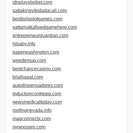
idnplaysbobet.com
sattakingvikidadacall.com
bestbolaslotgames.com
sattamatkafixedgamehere.com
entrepreneurguardian.com
hibaby.info
paperwashington.com
weedemup.com
bestchancecasino.com
bilalliaqat.com
autodispensadores.com
inductioncooktopp.com
newsmedicaltoday.com
roofingnevada.info
magconnectx.com
synexispro.com