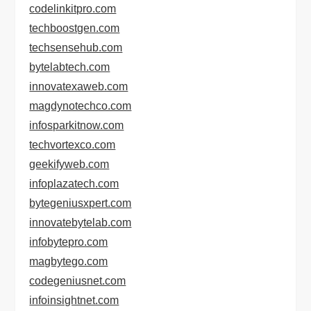
codelinkitpro.com
techboostgen.com
techsensehub.com
bytelabtech.com
innovatexaweb.com
magdynotechco.com
infosparkitnow.com
techvortexco.com
geekifyweb.com
infoplazatech.com
bytegeniusxpert.com
innovatebytelab.com
infobytepro.com
magbytego.com
codegeniusnet.com
infoinsightnet.com