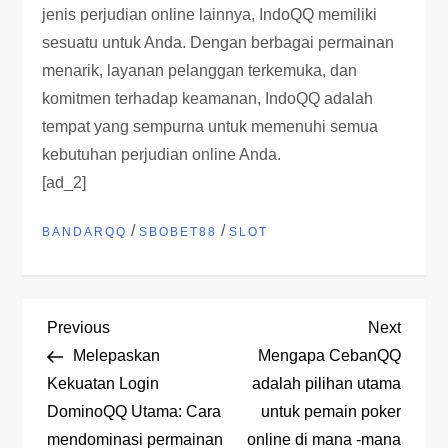
jenis perjudian online lainnya, IndoQQ memiliki
sesuatu untuk Anda. Dengan berbagai permainan
menarik, layanan pelanggan terkemuka, dan
komitmen terhadap keamanan, IndoQQ adalah
tempat yang sempurna untuk memenuhi semua
kebutuhan perjudian online Anda.
[ad_2]
/
/
BANDARQQ
SBOBET88
SLOT
P
Previous
Next
Previous
Next
Post
Post
Melepaskan
Mengapa CebanQQ
o
Kekuatan Login
adalah pilihan utama
DominoQQ Utama: Cara
untuk pemain poker
s
mendominasi permainan
online di mana -mana