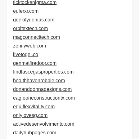
ticktockenigma.com
eulerxr.com
geekifygenius.com
orbitextech.com
magconnecttech.com
zenifyweb.com
livetogel.co
genmatfiredoor.com
findlascegasproperties.com
healthhavenrobbie.com
donanddonnadesigns.com
eagleoneconstructiontx.com
equiflexvitality.com
onlylovesg.com
activedesenvolvimento.com
dailyhubpages.com