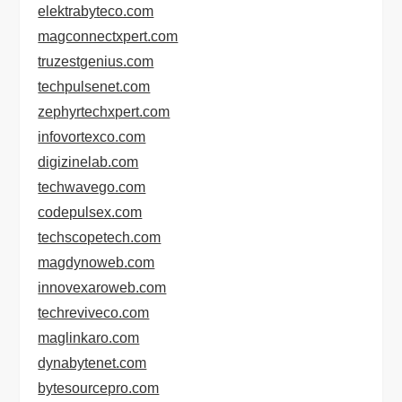
elektrabyteco.com
magconnectxpert.com
truzestgenius.com
techpulsenet.com
zephyrtechxpert.com
infovortexco.com
digizinelab.com
techwavego.com
codepulsex.com
techscopetech.com
magdynoweb.com
innovexaroweb.com
techreviveco.com
maglinkaro.com
dynabytenet.com
bytesourcepro.com