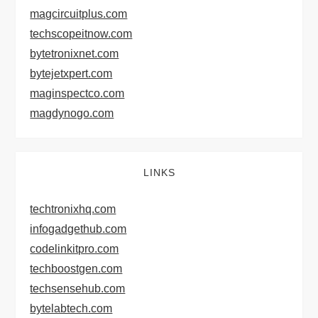
magcircuitplus.com
techscopeitnow.com
bytetronixnet.com
bytejetxpert.com
maginspectco.com
magdynogo.com
LINKS
techtronixhq.com
infogadgethub.com
codelinkitpro.com
techboostgen.com
techsensehub.com
bytelabtech.com