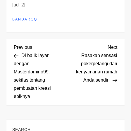
[ad_2]
BANDARQQ
P
Previous
Next
Previous
Next
Post
Post
Di balik layar
Rasakan sensasi
o
dengan
pokerpelangi dari
Masterdomino99:
kenyamanan rumah
s
sekilas tentang
Anda sendiri
t
pembuatan kreasi
epiknya
n
a
SEARCH