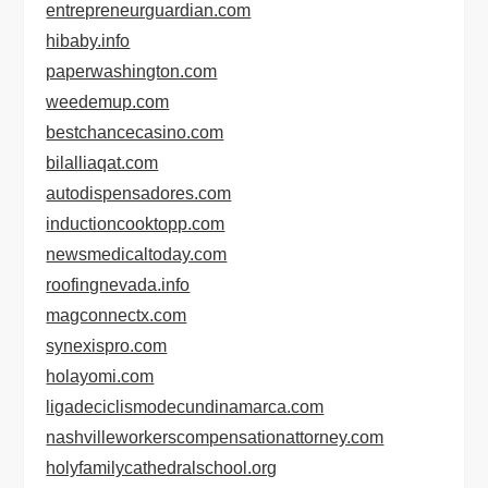
entrepreneurguardian.com
hibaby.info
paperwashington.com
weedemup.com
bestchancecasino.com
bilalliaqat.com
autodispensadores.com
inductioncooktopp.com
newsmedicaltoday.com
roofingnevada.info
magconnectx.com
synexispro.com
holayomi.com
ligadeciclismodecundinamarca.com
nashvilleworkerscompensationattorney.com
holyfamilycathedralschool.org