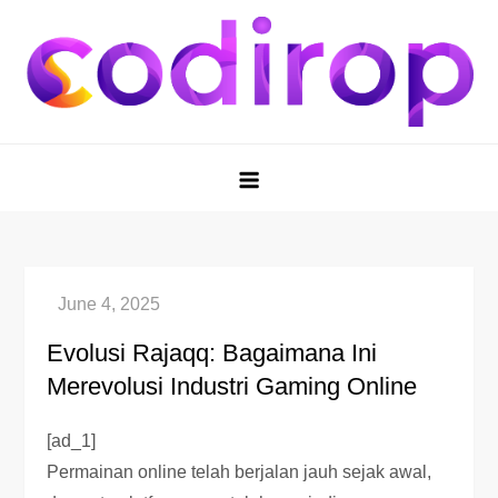
Skip
to
content
Situs Judi Online dengan Slot
Pilih situs judi online yang menawarkan slot gacor dan
mendukung deposit pulsa DANA untuk kemudahan
Gacor dan Deposit Pulsa DANA
bertransaksi saat bermain.
Evolusi Rajaqq: Bagaimana Ini
Merevolusi Industri Gaming Online
[ad_1]
Permainan online telah berjalan jauh sejak awal,