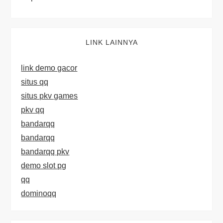
LINK LAINNYA
link demo gacor
situs qq
situs pkv games
pkv qq
bandarqq
bandarqq
bandarqq pkv
demo slot pg
qq
dominoqq