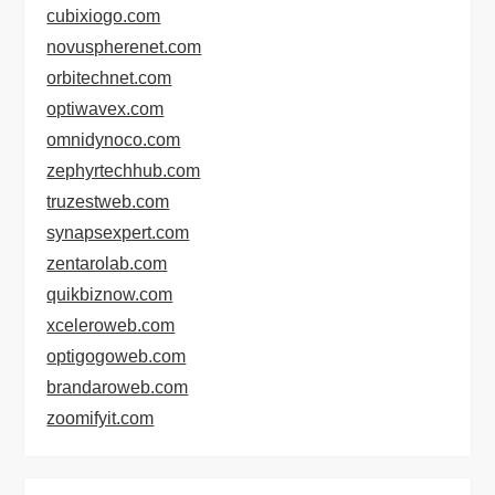
cubixiogo.com
novuspherenet.com
orbitechnet.com
optiwavex.com
omnidynoco.com
zephyrtechhub.com
truzestweb.com
synapsexpert.com
zentarolab.com
quikbiznow.com
xceleroweb.com
optigogoweb.com
brandaroweb.com
zoomifyit.com