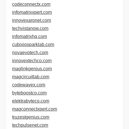
codeconnectx.com
infomatrixxpert.com
innovexaronet.com
techvistanow.com
infomatrixhq.com
cubixiosparklab.com
novaevotech.com
innovextechco.com
maglinkgenius.com
magcircuitlab.com
codewavex.com
byteboostco.com
elektrabyteco.com
magconnectxpert.com
truzestgenius.com
techpulsenet.com