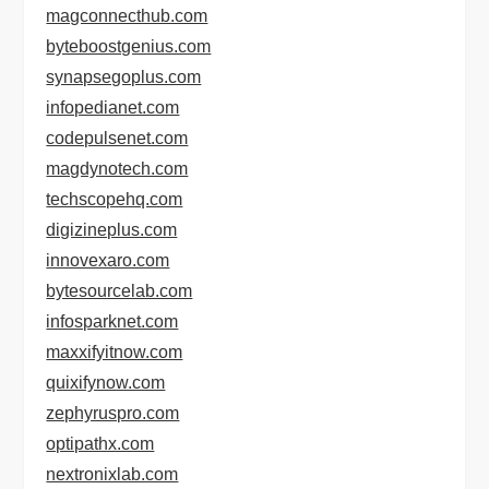
magconnecthub.com
byteboostgenius.com
synapsegoplus.com
infopedianet.com
codepulsenet.com
magdynotech.com
techscopehq.com
digizineplus.com
innovexaro.com
bytesourcelab.com
infosparknet.com
maxxifyitnow.com
quixifynow.com
zephyruspro.com
optipathx.com
nextronixlab.com