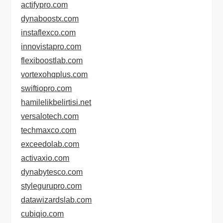
actifypro.com
dynaboostx.com
instaflexco.com
innovistapro.com
flexiboostlab.com
vortexohqplus.com
swiftiopro.com
hamilelikbelirtisi.net
versalotech.com
techmaxco.com
exceedolab.com
activaxio.com
dynabytesco.com
stylegurupro.com
datawizardslab.com
cubiqio.com