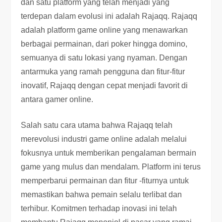
dan satu platform yang telah menjadi yang
terdepan dalam evolusi ini adalah Rajaqq. Rajaqq
adalah platform game online yang menawarkan
berbagai permainan, dari poker hingga domino,
semuanya di satu lokasi yang nyaman. Dengan
antarmuka yang ramah pengguna dan fitur-fitur
inovatif, Rajaqq dengan cepat menjadi favorit di
antara gamer online.
Salah satu cara utama bahwa Rajaqq telah
merevolusi industri game online adalah melalui
fokusnya untuk memberikan pengalaman bermain
game yang mulus dan mendalam. Platform ini terus
memperbarui permainan dan fitur -fiturnya untuk
memastikan bahwa pemain selalu terlibat dan
terhibur. Komitmen terhadap inovasi ini telah