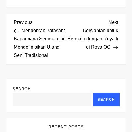
P
Previous
Next
Previous
Next
Post
Post
Mendobrak Batasan:
Bersiaplah untuk
o
Bagaimana Seniman Ini
Bermain dengan Royalti
Mendefinisikan Ulang
di RoyalQQ
s
Seni Tradisional
t
n
SEARCH
a
SEARCH
v
i
RECENT POSTS