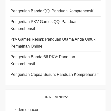
g
Pengertian BandarQQ: Panduan Komprehensif
a
Pengertian PKV Games QQ: Panduan
t
Komprehensif
i
Pkv Games Resmi: Panduan Utama Anda Untuk
Permainan Online
o
Pengertian Bandar66 PKV: Panduan
n
Komprehensif
Pengertian Capsa Susun: Panduan Komprehensif
LINK LAINNYA
link demo gacor