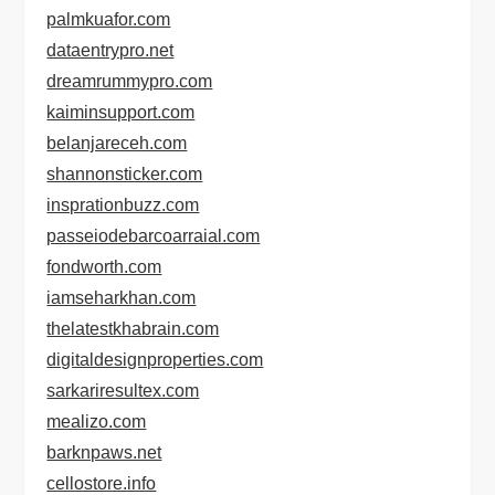
palmkuafor.com
dataentrypro.net
dreamrummypro.com
kaiminsupport.com
belanjareceh.com
shannonsticker.com
insprationbuzz.com
passeiodebarcoarraial.com
fondworth.com
iamseharkhan.com
thelatestkhabrain.com
digitaldesignproperties.com
sarkariresultex.com
mealizo.com
barknpaws.net
cellostore.info