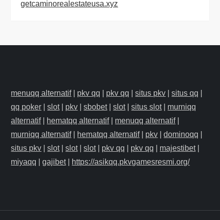
getcaminorealestateusa.xyz
menuqq alternatif
|
pkv qq
|
pkv qq
|
situs pkv
|
situs qq
|
qq poker
|
slot
|
pkv
|
sbobet
|
slot
|
situs slot
|
murniqq
alternatif
|
hematqq alternatif
|
menuqq alternatif
|
murniqq alternatif
|
hematqq alternatif
|
pkv
|
dominoqq
|
situs pkv
|
slot
|
slot
|
slot
|
pkv qq
|
pkv qq
|
majestibet
|
miyaqq
|
gajibet
|
https://asikqq.pkvgamesresmi.org/