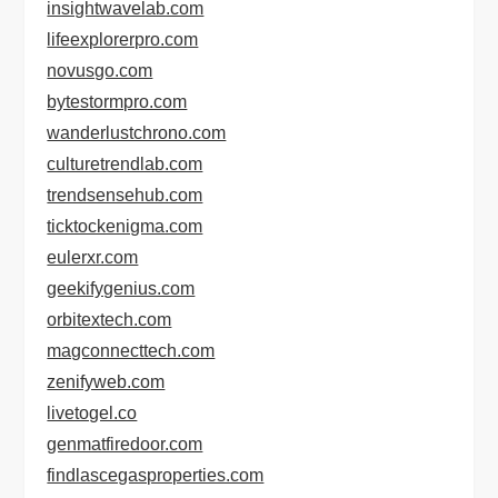
insightwavelab.com
lifeexplorerpro.com
novusgo.com
bytestormpro.com
wanderlustchrono.com
culturetrendlab.com
trendsensehub.com
ticktockenigma.com
eulerxr.com
geekifygenius.com
orbitextech.com
magconnecttech.com
zenifyweb.com
livetogel.co
genmatfiredoor.com
findlascegasproperties.com