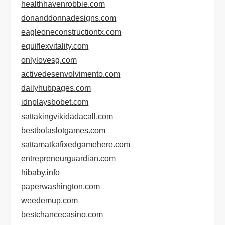
healthhavenrobbie.com
donanddonnadesigns.com
eagleoneconstructiontx.com
equiflexvitality.com
onlylovesg.com
activedesenvolvimento.com
dailyhubpages.com
idnplaysbobet.com
sattakingvikidadacall.com
bestbolaslotgames.com
sattamatkafixedgamehere.com
entrepreneurguardian.com
hibaby.info
paperwashington.com
weedemup.com
bestchancecasino.com