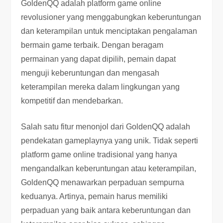
GoldenQQ adalah platform game online
revolusioner yang menggabungkan keberuntungan
dan keterampilan untuk menciptakan pengalaman
bermain game terbaik. Dengan beragam
permainan yang dapat dipilih, pemain dapat
menguji keberuntungan dan mengasah
keterampilan mereka dalam lingkungan yang
kompetitif dan mendebarkan.
Salah satu fitur menonjol dari GoldenQQ adalah
pendekatan gameplaynya yang unik. Tidak seperti
platform game online tradisional yang hanya
mengandalkan keberuntungan atau keterampilan,
GoldenQQ menawarkan perpaduan sempurna
keduanya. Artinya, pemain harus memiliki
perpaduan yang baik antara keberuntungan dan