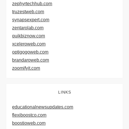
zephyrtechhub.com
truzestweb.com
synapsexpert.com
zentarolab.com
quikbiznow.com
xceleroweb.com
optigogoweb.com
brandaroweb.com
zoomifyit.com
LINKS
educationalnewsupdates.com
flexiboostco.com
boostioweb.com