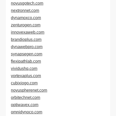
novusgotech.com
nextronnet.com
dynamoxco.com
zenturogen.com
innovexaweb.com
brandioplus.com
dynawebpro.com
synapsegen.com
flexipathlab.com
vividushq.com
vortexaplus.com
cubixiogo.com
novuspherenet.com
orbitechnet.com
optiwavex.com
omnidynoco.com