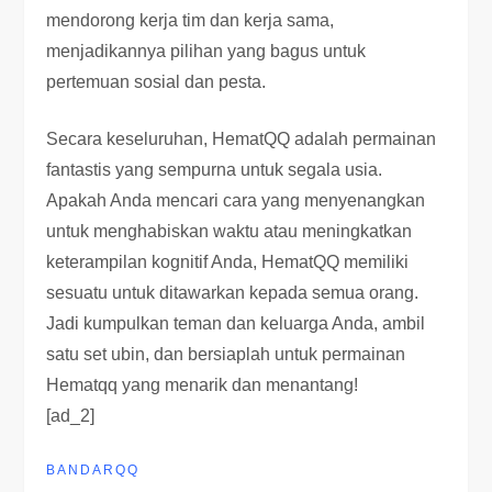
mendorong kerja tim dan kerja sama,
menjadikannya pilihan yang bagus untuk
pertemuan sosial dan pesta.
Secara keseluruhan, HematQQ adalah permainan
fantastis yang sempurna untuk segala usia.
Apakah Anda mencari cara yang menyenangkan
untuk menghabiskan waktu atau meningkatkan
keterampilan kognitif Anda, HematQQ memiliki
sesuatu untuk ditawarkan kepada semua orang.
Jadi kumpulkan teman dan keluarga Anda, ambil
satu set ubin, dan bersiaplah untuk permainan
Hematqq yang menarik dan menantang!
[ad_2]
BANDARQQ