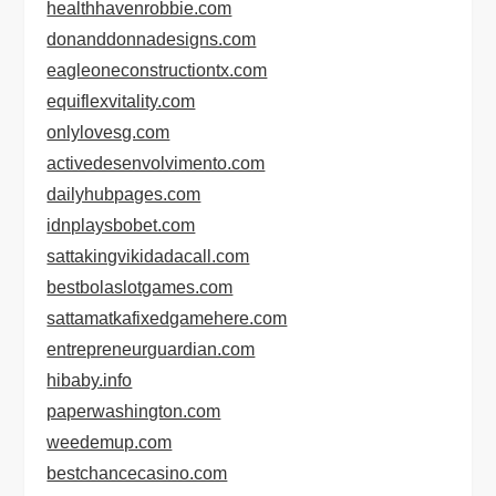
healthhavenrobbie.com
donanddonnadesigns.com
eagleoneconstructiontx.com
equiflexvitality.com
onlylovesg.com
activedesenvolvimento.com
dailyhubpages.com
idnplaysbobet.com
sattakingvikidadacall.com
bestbolaslotgames.com
sattamatkafixedgamehere.com
entrepreneurguardian.com
hibaby.info
paperwashington.com
weedemup.com
bestchancecasino.com