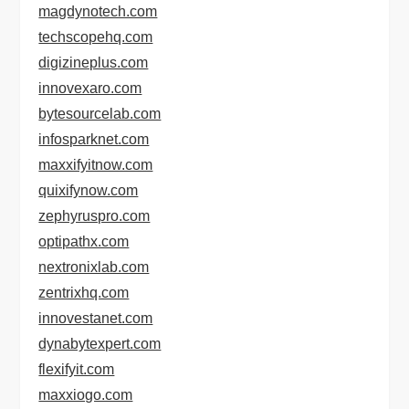
magdynotech.com
techscopehq.com
digizineplus.com
innovexaro.com
bytesourcelab.com
infosparknet.com
maxxifyitnow.com
quixifynow.com
zephyruspro.com
optipathx.com
nextronixlab.com
zentrixhq.com
innovestanet.com
dynabytexpert.com
flexifyit.com
maxxiogo.com