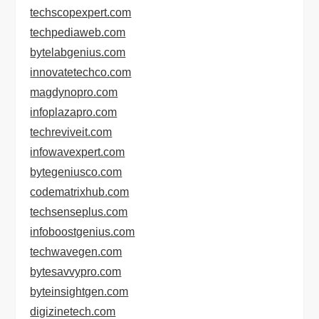
techscopexpert.com
techpediaweb.com
bytelabgenius.com
innovatetechco.com
magdynopro.com
infoplazapro.com
techreviveit.com
infowavexpert.com
bytegeniusco.com
codematrixhub.com
techsenseplus.com
infoboostgenius.com
techwavegen.com
bytesavvypro.com
byteinsightgen.com
digizinetech.com