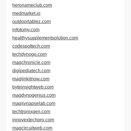
heronameclub.com
medmarket.io
outdoortablez.com
infotomy.com
healthysupplementsolution.com
codespottech.com
techdynogo.com
magchronicle.com
digipediatech.com
maglinkitnow.com
byteinsightweb.com
magdynogenius.com
magsynapselab.com
techtronixgen.com
innovextechpro.com
magcircuitweb.com