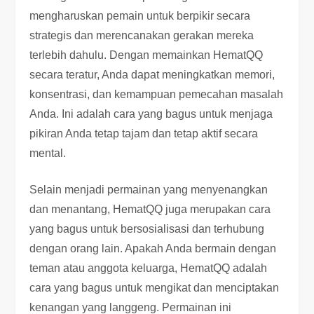
mengharuskan pemain untuk berpikir secara
strategis dan merencanakan gerakan mereka
terlebih dahulu. Dengan memainkan HematQQ
secara teratur, Anda dapat meningkatkan memori,
konsentrasi, dan kemampuan pemecahan masalah
Anda. Ini adalah cara yang bagus untuk menjaga
pikiran Anda tetap tajam dan tetap aktif secara
mental.
Selain menjadi permainan yang menyenangkan
dan menantang, HematQQ juga merupakan cara
yang bagus untuk bersosialisasi dan terhubung
dengan orang lain. Apakah Anda bermain dengan
teman atau anggota keluarga, HematQQ adalah
cara yang bagus untuk mengikat dan menciptakan
kenangan yang langgeng. Permainan ini