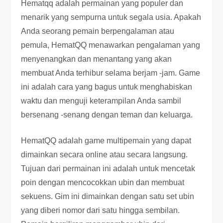
Hematqq adalah permainan yang populer dan
menarik yang sempurna untuk segala usia. Apakah
Anda seorang pemain berpengalaman atau
pemula, HematQQ menawarkan pengalaman yang
menyenangkan dan menantang yang akan
membuat Anda terhibur selama berjam -jam. Game
ini adalah cara yang bagus untuk menghabiskan
waktu dan menguji keterampilan Anda sambil
bersenang -senang dengan teman dan keluarga.
HematQQ adalah game multipemain yang dapat
dimainkan secara online atau secara langsung.
Tujuan dari permainan ini adalah untuk mencetak
poin dengan mencocokkan ubin dan membuat
sekuens. Gim ini dimainkan dengan satu set ubin
yang diberi nomor dari satu hingga sembilan.