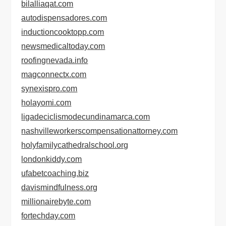
bilalliaqat.com
autodispensadores.com
inductioncooktopp.com
newsmedicaltoday.com
roofingnevada.info
magconnectx.com
synexispro.com
holayomi.com
ligadeciclismodecundinamarca.com
nashvilleworkerscompensationattorney.com
holyfamilycathedralschool.org
londonkiddy.com
ufabetcoaching.biz
davismindfulness.org
millionairebyte.com
fortechday.com