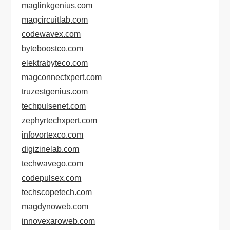
maglinkgenius.com
magcircuitlab.com
codewavex.com
byteboostco.com
elektrabyteco.com
magconnectxpert.com
truzestgenius.com
techpulsenet.com
zephyrtechxpert.com
infovortexco.com
digizinelab.com
techwavego.com
codepulsex.com
techscopetech.com
magdynoweb.com
innovexaroweb.com