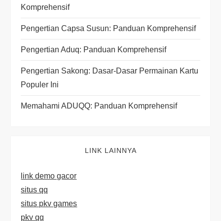
t
Komprehensif
i
Pengertian Capsa Susun: Panduan Komprehensif
Pengertian Aduq: Panduan Komprehensif
o
Pengertian Sakong: Dasar-Dasar Permainan Kartu
n
Populer Ini
Memahami ADUQQ: Panduan Komprehensif
LINK LAINNYA
link demo gacor
situs qq
situs pkv games
pkv qq