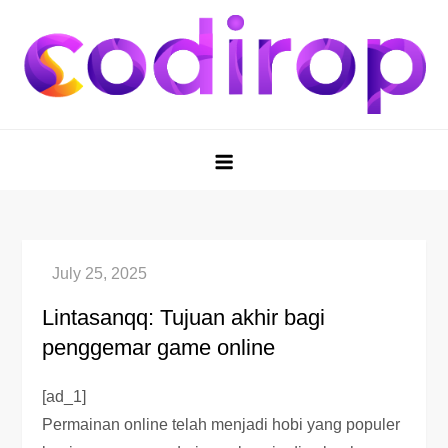
Skip
to
content
Situs Judi Online dengan Slot
Pilih situs judi online yang menawarkan slot gacor dan
mendukung deposit pulsa DANA untuk kemudahan
Gacor dan Deposit Pulsa DANA
bertransaksi saat bermain.
Lintasanqq: Tujuan akhir bagi
penggemar game online
[ad_1]
Permainan online telah menjadi hobi yang populer