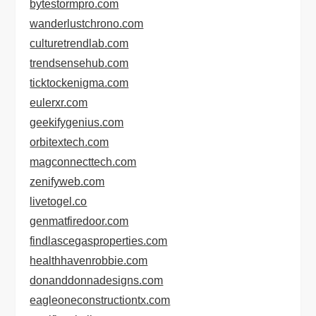
bytestormpro.com
wanderlustchrono.com
culturetrendlab.com
trendsensehub.com
ticktockenigma.com
eulerxr.com
geekifygenius.com
orbitextech.com
magconnecttech.com
zenifyweb.com
livetogel.co
genmatfiredoor.com
findlascegasproperties.com
healthhavenrobbie.com
donanddonnadesigns.com
eagleoneconstructiontx.com