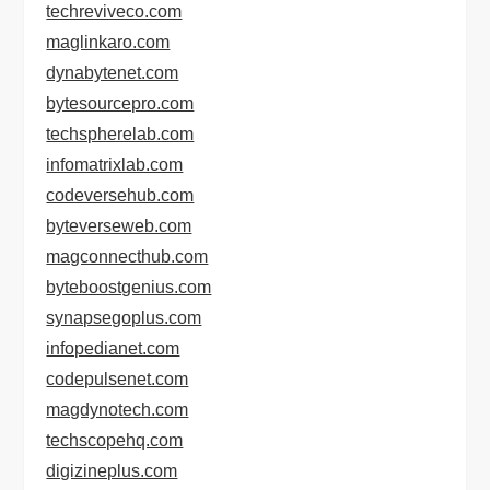
techreviveco.com
maglinkaro.com
dynabytenet.com
bytesourcepro.com
techspherelab.com
infomatrixlab.com
codeversehub.com
byteverseweb.com
magconnecthub.com
byteboostgenius.com
synapsegoplus.com
infopedianet.com
codepulsenet.com
magdynotech.com
techscopehq.com
digizineplus.com