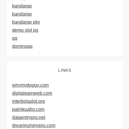
bandarqq
bandarqq
bandarqq pkv
demo slot pg
qq
dominoqq
LINKS
whymydoggy.com
digitalearnweb.com
interbolaslot.org
palmkuafor.com
dataentrypro.net
dreamrummypro.com