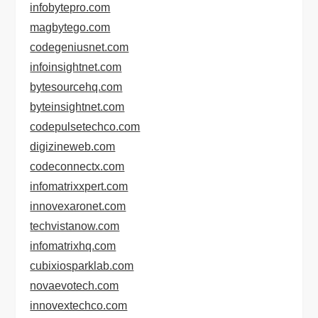
infobytepro.com
magbytego.com
codegeniusnet.com
infoinsightnet.com
bytesourcehq.com
byteinsightnet.com
codepulsetechco.com
digizineweb.com
codeconnectx.com
infomatrixxpert.com
innovexaronet.com
techvistanow.com
infomatrixhq.com
cubixiosparklab.com
novaevotech.com
innovextechco.com