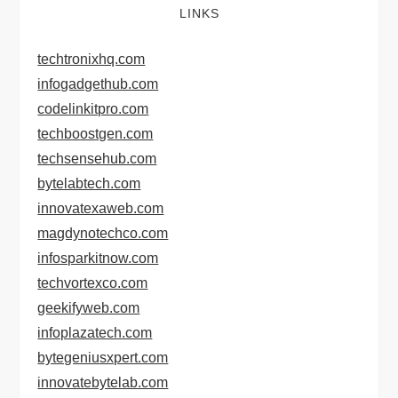
LINKS
techtronixhq.com
infogadgethub.com
codelinkitpro.com
techboostgen.com
techsensehub.com
bytelabtech.com
innovatexaweb.com
magdynotechco.com
infosparkitnow.com
techvortexco.com
geekifyweb.com
infoplazatech.com
bytegeniusxpert.com
innovatebytelab.com