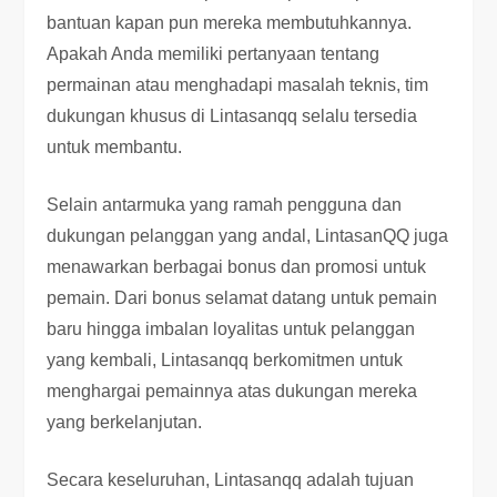
bantuan kapan pun mereka membutuhkannya.
Apakah Anda memiliki pertanyaan tentang
permainan atau menghadapi masalah teknis, tim
dukungan khusus di Lintasanqq selalu tersedia
untuk membantu.
Selain antarmuka yang ramah pengguna dan
dukungan pelanggan yang andal, LintasanQQ juga
menawarkan berbagai bonus dan promosi untuk
pemain. Dari bonus selamat datang untuk pemain
baru hingga imbalan loyalitas untuk pelanggan
yang kembali, Lintasanqq berkomitmen untuk
menghargai pemainnya atas dukungan mereka
yang berkelanjutan.
Secara keseluruhan, Lintasanqq adalah tujuan