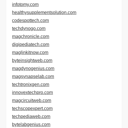
infotomy.com
healthysupplementsolution.com
codespottech.com
techdynogo.com
magchronicle.com
digipediatech.com
maglinkitnow.com
byteinsightweb.com
magdynogenius.com
magsynapselab.com
techtronixgen.com
innovextechpro.com
magcircuitweb.com
techscopexpert.com
techpediaweb.com
bytelabgenius.com