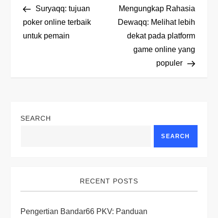
Post
Post
Suryaqq: tujuan
Mengungkap Rahasia
o
poker online terbaik
Dewaqq: Melihat lebih
untuk pemain
dekat pada platform
s
game online yang
t
populer
n
a
SEARCH
v
SEARCH
i
g
RECENT POSTS
a
Pengertian Bandar66 PKV: Panduan