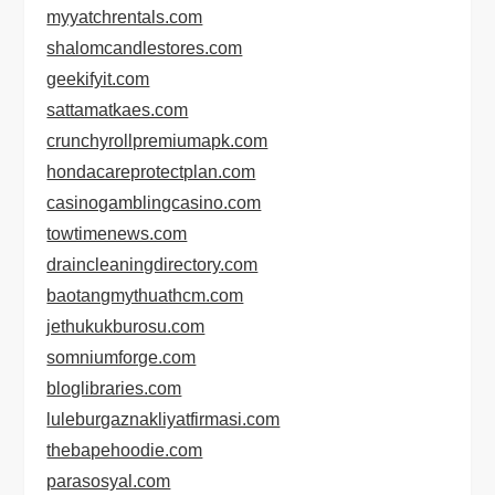
myyatchrentals.com
shalomcandlestores.com
geekifyit.com
sattamatkaes.com
crunchyrollpremiumapk.com
hondacareprotectplan.com
casinogamblingcasino.com
towtimenews.com
draincleaningdirectory.com
baotangmythuathcm.com
jethukukburosu.com
somniumforge.com
bloglibraries.com
luleburgaznakliyatfirmasi.com
thebapehoodie.com
parasosyal.com