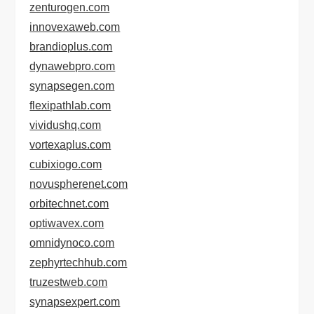
zenturogen.com
innovexaweb.com
brandioplus.com
dynawebpro.com
synapsegen.com
flexipathlab.com
vividushq.com
vortexaplus.com
cubixiogo.com
novuspherenet.com
orbitechnet.com
optiwavex.com
omnidynoco.com
zephyrtechhub.com
truzestweb.com
synapsexpert.com