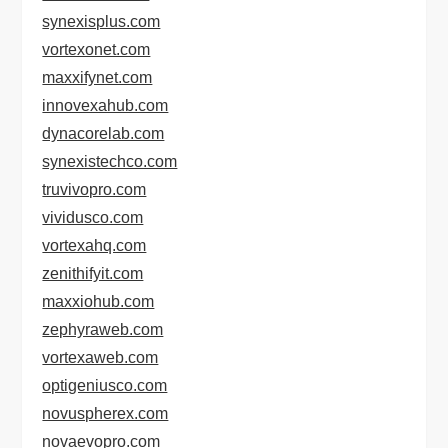
synexisplus.com
vortexonet.com
maxxifynet.com
innovexahub.com
dynacorelab.com
synexistechco.com
truvivopro.com
vividusco.com
vortexahq.com
zenithifyit.com
maxxiohub.com
zephyraweb.com
vortexaweb.com
optigeniusco.com
novuspherex.com
novaevopro.com