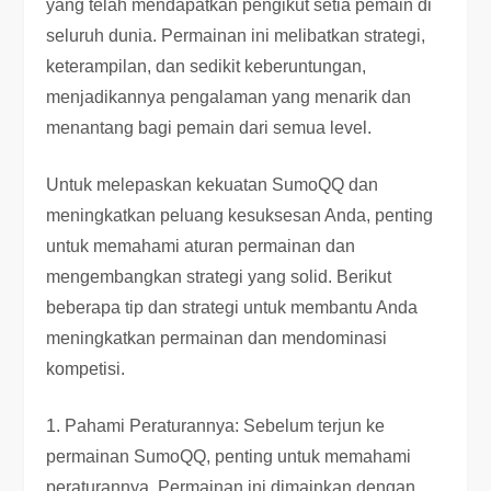
yang telah mendapatkan pengikut setia pemain di
seluruh dunia. Permainan ini melibatkan strategi,
keterampilan, dan sedikit keberuntungan,
menjadikannya pengalaman yang menarik dan
menantang bagi pemain dari semua level.
Untuk melepaskan kekuatan SumoQQ dan
meningkatkan peluang kesuksesan Anda, penting
untuk memahami aturan permainan dan
mengembangkan strategi yang solid. Berikut
beberapa tip dan strategi untuk membantu Anda
meningkatkan permainan dan mendominasi
kompetisi.
1. Pahami Peraturannya: Sebelum terjun ke
permainan SumoQQ, penting untuk memahami
peraturannya. Permainan ini dimainkan dengan