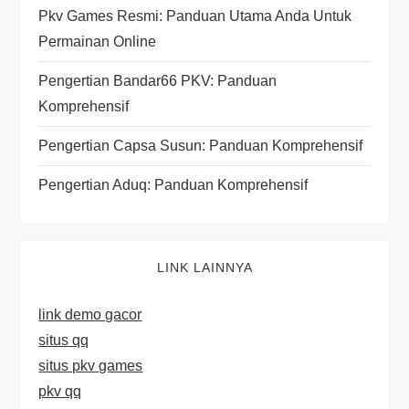
Pkv Games Resmi: Panduan Utama Anda Untuk
t
Permainan Online
i
Pengertian Bandar66 PKV: Panduan
Komprehensif
o
Pengertian Capsa Susun: Panduan Komprehensif
n
Pengertian Aduq: Panduan Komprehensif
LINK LAINNYA
link demo gacor
situs qq
situs pkv games
pkv qq