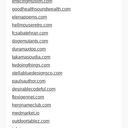
enticingmuslim.com
goodhealthsoundwealth.com
elenapoems.com
hellmouseretro.com
fcsabatehran.com
dogemutants.com
duramaxtop.com
takamasoudia.com
twdoingthings.com
stellabluedesignsco.com
paulsauthor.com
desirablecodeful.com
flexigennet.com
heronameclub.com
medmarket.io
outdoortablez.com