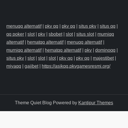
menuqq alternatif
|
pkv qq
|
pkv qq
|
situs pkv
|
situs qq
|
qq poker
|
slot
|
pkv
|
sbobet
|
slot
|
situs slot
|
murniqq
alternatif
|
hematqq alternatif
|
menuqq alternatif
|
murniqq alternatif
|
hematqq alternatif
|
pkv
|
dominoqq
|
situs pkv
|
slot
|
slot
|
slot
|
pkv qq
|
pkv qq
|
majestibet
|
miyaqq
|
gajibet
|
https://asikqq.pkvgamesresmi.org/
Theme Quiet Blog Powered by
Kantipur Themes