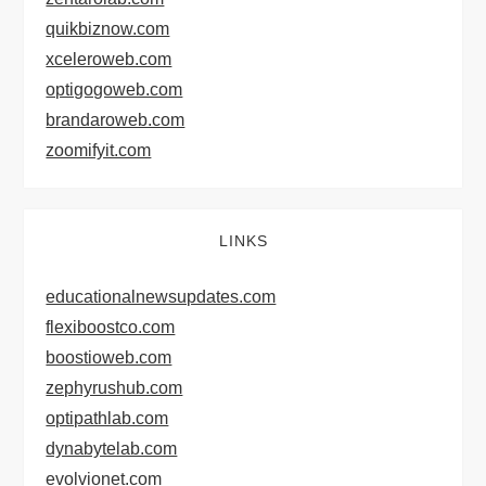
quikbiznow.com
xceleroweb.com
optigogoweb.com
brandaroweb.com
zoomifyit.com
LINKS
educationalnewsupdates.com
flexiboostco.com
boostioweb.com
zephyrushub.com
optipathlab.com
dynabytelab.com
evolvionet.com