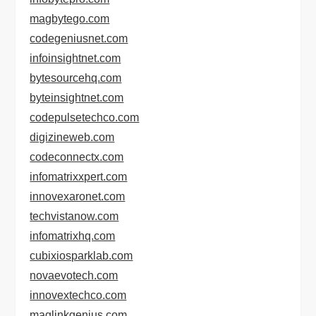
magbytego.com
codegeniusnet.com
infoinsightnet.com
bytesourcehq.com
byteinsightnet.com
codepulsetechco.com
digizineweb.com
codeconnectx.com
infomatrixxpert.com
innovexaronet.com
techvistanow.com
infomatrixhq.com
cubixiosparklab.com
novaevotech.com
innovextechco.com
maglinkgenius.com