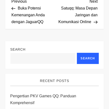
P
Previous
Next
Previous
Next
Post
Post
Buka Potensi
Satuqq: Masa Depan
o
Kemenangan Anda
Jaringan dan
dengan JaguarQQ
Komunikasi Online
s
t
n
SEARCH
a
SEARCH
v
i
RECENT POSTS
g
Pengertian PKV Games QQ: Panduan
Komprehensif
a