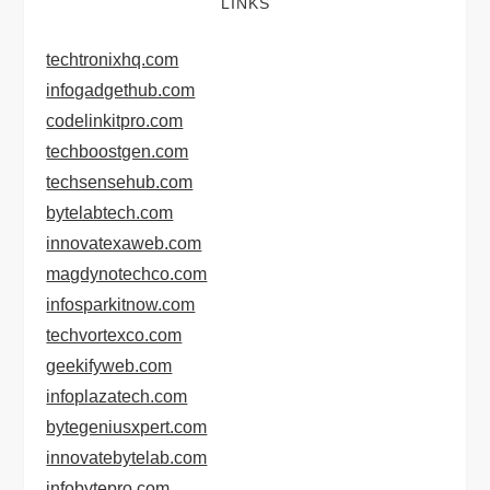
LINKS
techtronixhq.com
infogadgethub.com
codelinkitpro.com
techboostgen.com
techsensehub.com
bytelabtech.com
innovatexaweb.com
magdynotechco.com
infosparkitnow.com
techvortexco.com
geekifyweb.com
infoplazatech.com
bytegeniusxpert.com
innovatebytelab.com
infobytepro.com