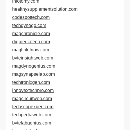
infotomy.com
healthysupplementsolution.com
codespottech.com
techdynogo.com
magchronicle.com
digipediatech.com
maglinkitnow.com
byteinsightweb.com
magdynogenius.com
magsynapselab.com
techtronixgen.com
innovextechpro.com
magcircuitweb.com
techscopexpert.com
techpediaweb.com
bytelabgenius.com