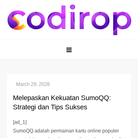
Skip
to
content
Situs Judi Online dengan Slot
Pilih situs judi online yang menawarkan slot gacor dan
mendukung deposit pulsa DANA untuk kemudahan
Gacor dan Deposit Pulsa DANA
bertransaksi saat bermain.
Melepaskan Kekuatan SumoQQ:
Strategi dan Tips Sukses
[ad_1]
SumoQQ adalah permainan kartu online populer