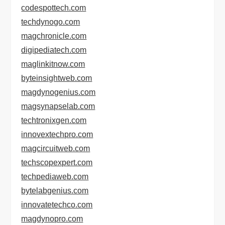
codespottech.com
techdynogo.com
magchronicle.com
digipediatech.com
maglinkitnow.com
byteinsightweb.com
magdynogenius.com
magsynapselab.com
techtronixgen.com
innovextechpro.com
magcircuitweb.com
techscopexpert.com
techpediaweb.com
bytelabgenius.com
innovatetechco.com
magdynopro.com