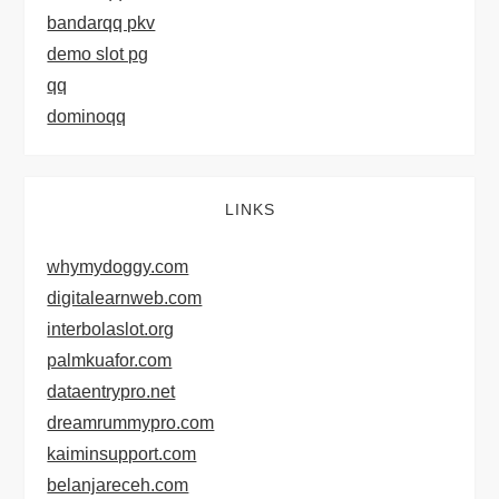
bandarqq pkv
demo slot pg
qq
dominoqq
LINKS
whymydoggy.com
digitalearnweb.com
interbolaslot.org
palmkuafor.com
dataentrypro.net
dreamrummypro.com
kaiminsupport.com
belanjareceh.com