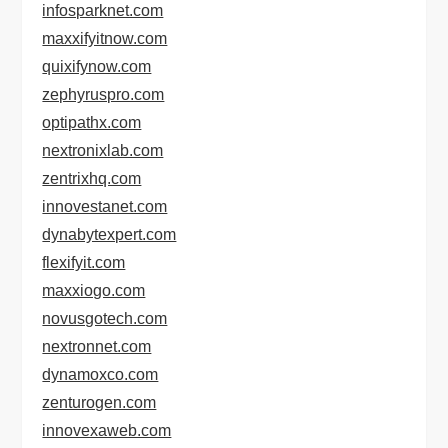
infosparknet.com
maxxifyitnow.com
quixifynow.com
zephyruspro.com
optipathx.com
nextronixlab.com
zentrixhq.com
innovestanet.com
dynabytexpert.com
flexifyit.com
maxxiogo.com
novusgotech.com
nextronnet.com
dynamoxco.com
zenturogen.com
innovexaweb.com