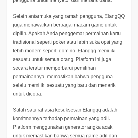
pengguna untuk menyetor dan menarik dana.
Selain antarmuka yang ramah pengguna, ElangQQ
juga menawarkan berbagai macam game untuk
dipilih. Apakah Anda penggemar permainan kartu
tradisional seperti poker atau lebih suka opsi yang
lebih modern seperti domino, Elangqq memiliki
sesuatu untuk semua orang. Platform ini juga
secara teratur memperbarui pemilihan
permainannya, memastikan bahwa pengguna
selalu memiliki sesuatu yang baru dan menarik
untuk dicoba.
Salah satu rahasia kesuksesan Elangqq adalah
komitmennya terhadap permainan yang adil.
Platform menggunakan generator angka acak
untuk memastikan bahwa semua game adil dan