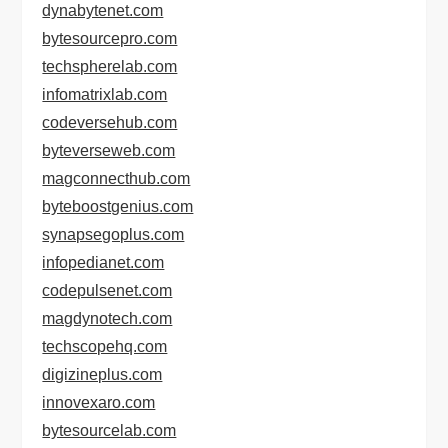
dynabytenet.com
bytesourcepro.com
techspherelab.com
infomatrixlab.com
codeversehub.com
byteverseweb.com
magconnecthub.com
byteboostgenius.com
synapsegoplus.com
infopedianet.com
codepulsenet.com
magdynotech.com
techscopehq.com
digizineplus.com
innovexaro.com
bytesourcelab.com