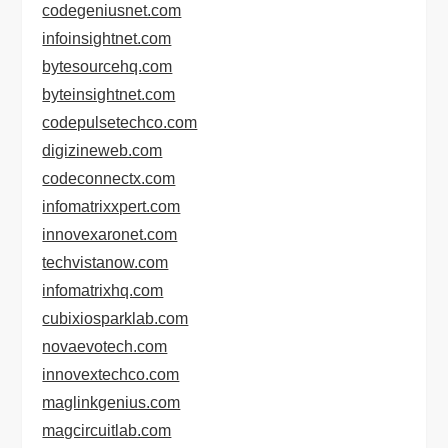
codegeniusnet.com
infoinsightnet.com
bytesourcehq.com
byteinsightnet.com
codepulsetechco.com
digizineweb.com
codeconnectx.com
infomatrixxpert.com
innovexaronet.com
techvistanow.com
infomatrixhq.com
cubixiosparklab.com
novaevotech.com
innovextechco.com
maglinkgenius.com
magcircuitlab.com