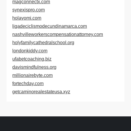
magconnectx.com
synexispro.com
holayomi.com
ligadeciclismodecundinamarca.com
nashvilleworkerscompensationattorney.com
holyfamilycathedralschool.org
londonkiddy.com
ufabetcoaching.biz
davismindfulness.org
millionairebyte.com
fortechday.com
getcaminorealestateusa.xyz