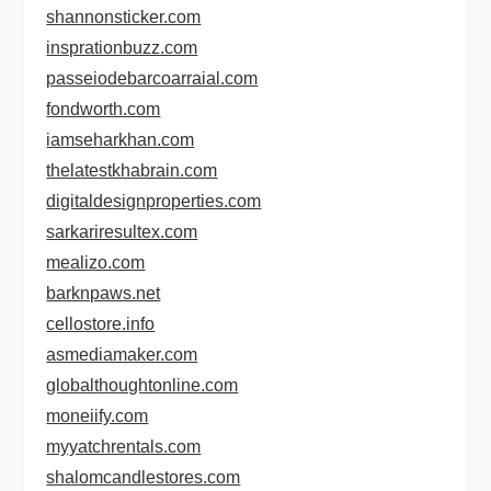
shannonsticker.com
insprationbuzz.com
passeiodebarcoarraial.com
fondworth.com
iamseharkhan.com
thelatestkhabrain.com
digitaldesignproperties.com
sarkariresultex.com
mealizo.com
barknpaws.net
cellostore.info
asmediamaker.com
globalthoughtonline.com
moneiify.com
myyatchrentals.com
shalomcandlestores.com