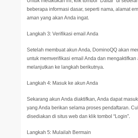
Untuk melakukan ini, klik tombol “Daftar” di sebe
beberapa informasi dasar, seperti nama, alamat em
aman yang akan Anda ingat.
Langkah 3: Verifikasi email Anda
Setelah membuat akun Anda, DominoQQ akan mengir
untuk memverifikasi email Anda dan mengaktifkan a
melanjutkan ke langkah berikutnya.
Langkah 4: Masuk ke akun Anda
Sekarang akun Anda diaktifkan, Anda dapat masu
yang Anda berikan selama proses pendaftaran. Cu
disediakan di situs web dan klik tombol “Login”.
Langkah 5: Mulailah Bermain