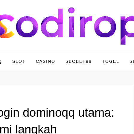
ngan Slot Gacor dan Dep
 gacor dan mendukung deposit pulsa DANA untuk kemudahan ber
Q
SLOT
CASINO
SBOBET88
TOGEL
S
login dominoqq utama:
mi langkah