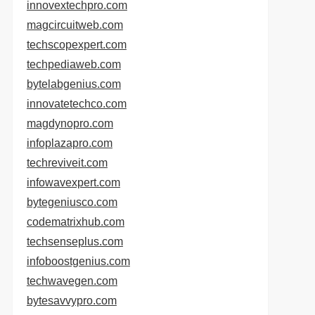
innovextechpro.com
magcircuitweb.com
techscopexpert.com
techpediaweb.com
bytelabgenius.com
innovatetechco.com
magdynopro.com
infoplazapro.com
techreviveit.com
infowavexpert.com
bytegeniusco.com
codematrixhub.com
techsenseplus.com
infoboostgenius.com
techwavegen.com
bytesavvypro.com