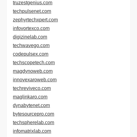
truzestgenius.com
techpulsenet.com
zephyrtechxpert.com
infovortexco.com
digizinelab.com
techwavego.com
codepulsex.com
techscopetech.com
magdynoweb.com
innovexaroweb.com
techreviveco.com
maglinkaro.com
dynabytenet.com
bytesourcepro.com
techspherelab.com
infomatrixlab.com