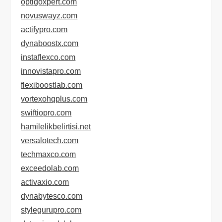
optigoxpert.com
novuswayz.com
actifypro.com
dynaboostx.com
instaflexco.com
innovistapro.com
flexiboostlab.com
vortexohqplus.com
swiftiopro.com
hamilelikbelirtisi.net
versalotech.com
techmaxco.com
exceedolab.com
activaxio.com
dynabytesco.com
stylegurupro.com