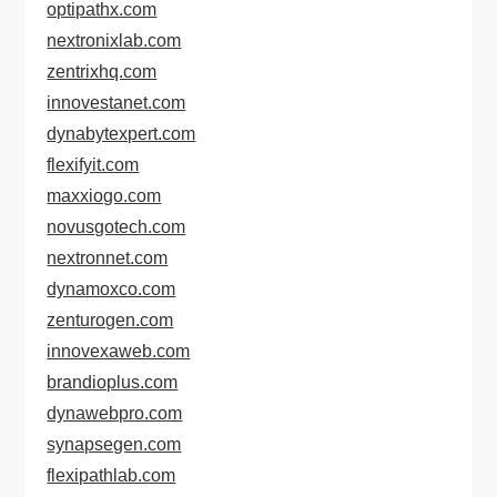
optipathx.com
nextronixlab.com
zentrixhq.com
innovestanet.com
dynabytexpert.com
flexifyit.com
maxxiogo.com
novusgotech.com
nextronnet.com
dynamoxco.com
zenturogen.com
innovexaweb.com
brandioplus.com
dynawebpro.com
synapsegen.com
flexipathlab.com