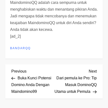
MaindominoQQ adalah cara sempurna untuk
menghabiskan waktu dan menantang pikiran Anda.
Jadi mengapa tidak mencobanya dan menemukan
keajaiban MaindominoQQ untuk diri Anda sendiri?
Anda tidak akan kecewa.
[ad_2]
BANDARQQ
P
Previous
Next
Previous
Next
Post
Post
Buka Kunci Potensi
Dari pemula ke Pro: Tip
o
Domino Anda Dengan
Masuk DominoQQ
Maindomino99
Utama untuk Pemula
s
t