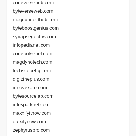
codeversehub.com
byteverseweb.com
magconnecthub.com
byteboostgenius.com
synapsegoplus.com
infopedianet.com
codepulsenet.com
magdynotech.com
techscopehq.com
digizineplus.com
innovexaro.com
bytesourcelab.com
infosparknet.com
maxxifyitnow.com
quixifynow.com
zephyruspro.com