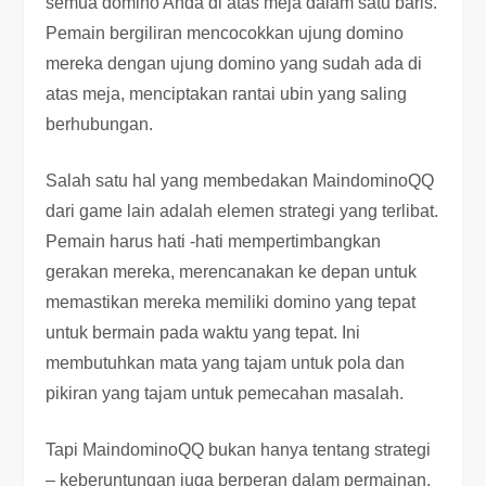
semua domino Anda di atas meja dalam satu baris.
Pemain bergiliran mencocokkan ujung domino
mereka dengan ujung domino yang sudah ada di
atas meja, menciptakan rantai ubin yang saling
berhubungan.
Salah satu hal yang membedakan MaindominoQQ
dari game lain adalah elemen strategi yang terlibat.
Pemain harus hati -hati mempertimbangkan
gerakan mereka, merencanakan ke depan untuk
memastikan mereka memiliki domino yang tepat
untuk bermain pada waktu yang tepat. Ini
membutuhkan mata yang tajam untuk pola dan
pikiran yang tajam untuk pemecahan masalah.
Tapi MaindominoQQ bukan hanya tentang strategi
– keberuntungan juga berperan dalam permainan.