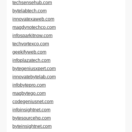
techsensehub.com
bytelabtech.com
innovatexaweb.com
magdynotechco.com
infosparkitnow.com
techvortexco.com
geekifyweb.com
infoplazatech.com
bytegeniusxpert.com
innovatebytelab.com
infobytepro.com
magbytego.com
codegeniusnet.com
infoinsightnet.com
bytesourcehq.com
byteinsightnet.com