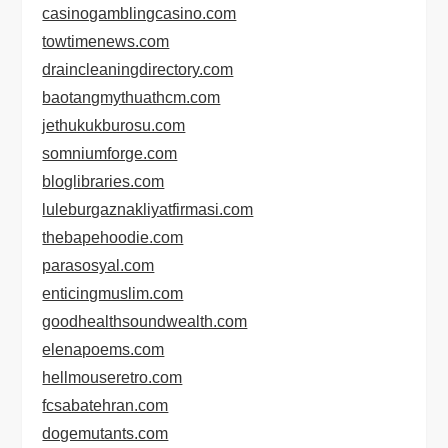
casinogamblingcasino.com
towtimenews.com
draincleaningdirectory.com
baotangmythuathcm.com
jethukukburosu.com
somniumforge.com
bloglibraries.com
luleburgaznakliyatfirmasi.com
thebapehoodie.com
parasosyal.com
enticingmuslim.com
goodhealthsoundwealth.com
elenapoems.com
hellmouseretro.com
fcsabatehran.com
dogemutants.com