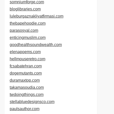
somniumforge.com
bloglibraries.com
luleburgaznakliyatfirmasi.com
thebapehoodie.com
parasosyal.com
enticingmuslim.com
goodhealthsoundwealth.com
elenapoems.com
hellmouseretro.com
fcsabatehran.com
dogemutants.com
duramaxtop.com
takamasoudia.com
twdoingthings.com
stellabluedesignsco.com
paulsauthor.com