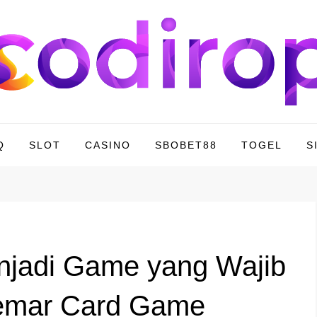
ngan Slot Gacor dan Dep
 gacor dan mendukung deposit pulsa DANA untuk kemudahan ber
Q
SLOT
CASINO
SBOBET88
TOGEL
S
jadi Game yang Wajib
emar Card Game