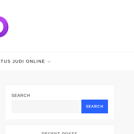
osit Pulsa DANA
transaksi saat bermain.
ITUS JUDI ONLINE
SEARCH
SEARCH