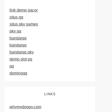
link demo gacor
situs qq
situs pkv games
pkv qq
bandarqq
bandarqq
bandarqq pkv
demo slot pg
qq
dominoqq
LINKS
whymydoggy.com