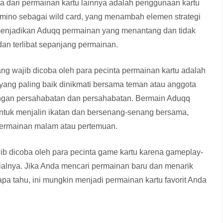
 dari permainan kartu lainnya adalah penggunaan kartu
ino sebagai wild card, yang menambah elemen strategi
 menjadikan Aduqq permainan yang menantang dan tidak
an terlibat sepanjang permainan.
g wajib dicoba oleh para pecinta permainan kartu adalah
yang paling baik dinikmati bersama teman atau anggota
ingan persahabatan dan persahabatan. Bermain Aduqq
untuk menjalin ikatan dan bersenang-senang bersama,
ermainan malam atau pertemuan.
b dicoba oleh para pecinta game kartu karena gameplay-
sialnya. Jika Anda mencari permainan baru dan menarik
a tahu, ini mungkin menjadi permainan kartu favorit Anda