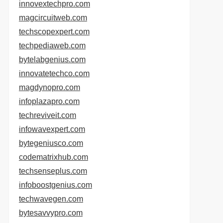
innovextechpro.com
magcircuitweb.com
techscopexpert.com
techpediaweb.com
bytelabgenius.com
innovatetechco.com
magdynopro.com
infoplazapro.com
techreviveit.com
infowavexpert.com
bytegeniusco.com
codematrixhub.com
techsenseplus.com
infoboostgenius.com
techwavegen.com
bytesavvypro.com