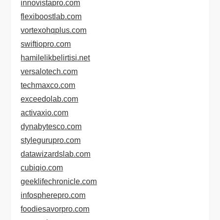
innovistapro.com
flexiboostlab.com
vortexohqplus.com
swiftiopro.com
hamilelikbelirtisi.net
versalotech.com
techmaxco.com
exceedolab.com
activaxio.com
dynabytesco.com
stylegurupro.com
datawizardslab.com
cubiqio.com
geeklifechronicle.com
infospherepro.com
foodiesavorpro.com