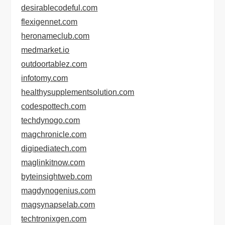
desirablecodeful.com
flexigennet.com
heronameclub.com
medmarket.io
outdoortablez.com
infotomy.com
healthysupplementsolution.com
codespottech.com
techdynogo.com
magchronicle.com
digipediatech.com
maglinkitnow.com
byteinsightweb.com
magdynogenius.com
magsynapselab.com
techtronixgen.com