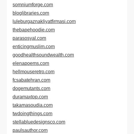
somniumforge.com
bloglibraries.com
luleburgaznakliyatfirmasi.com
thebapehoodie.com
parasosyal.com
enticingmuslim.com
goodhealthsoundwealth.com
elenapoems.com
hellmouseretro.com
fcsabatehran.com
dogemutants.com
duramaxtop.com
takamasoudia.com
twdoingthings.com
stellabluedesignsco.com
paulsauthor.com