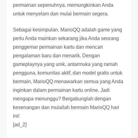
permainan sepenuhnya, memungkinkan Anda
untuk menyelam dan mulai bermain segera.
Sebagai kesimpulan, MarioQQ adalah game yang
perlu Anda mainkan sekarang jika Anda seorang
penggemar permainan kartu dan mencari
pengalaman baru dan menarik. Dengan
gameplaynya yang unik, antarmuka yang ramah
pengguna, komunitas aktif, dan model gratis untuk
bermain, MarioQQ menawarkan semua yang Anda
inginkan dalam permainan kartu online. Jadi
mengapa menunggu? Bergabunglah dengan
kesenangan dan mulailah bermain MarioQQ hari
ini!
[ad_2]