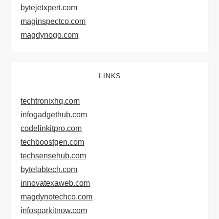
bytejetxpert.com
maginspectco.com
magdynogo.com
LINKS
techtronixhq.com
infogadgethub.com
codelinkitpro.com
techboostgen.com
techsensehub.com
bytelabtech.com
innovatexaweb.com
magdynotechco.com
infosparkitnow.com