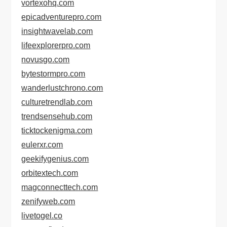
vortexohq.com
epicadventurepro.com
insightwavelab.com
lifeexplorerpro.com
novusgo.com
bytestormpro.com
wanderlustchrono.com
culturetrendlab.com
trendsensehub.com
ticktockenigma.com
eulerxr.com
geekifygenius.com
orbitextech.com
magconnecttech.com
zenifyweb.com
livetogel.co