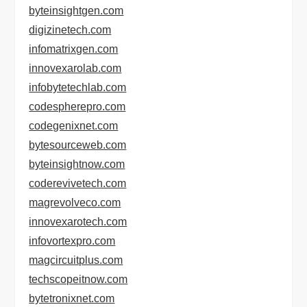
byteinsightgen.com
digizinetech.com
infomatrixgen.com
innovexarolab.com
infobytetechlab.com
codespherepro.com
codegenixnet.com
bytesourceweb.com
byteinsightnow.com
coderevivetech.com
magrevolveco.com
innovexarotech.com
infovortexpro.com
magcircuitplus.com
techscopeitnow.com
bytetronixnet.com