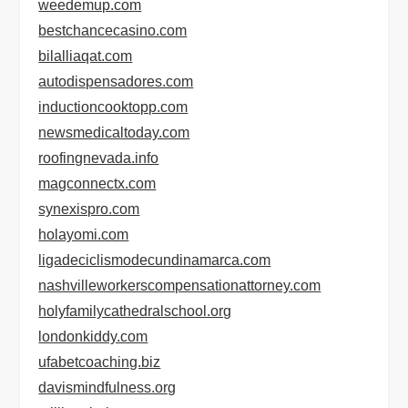
weedemup.com
bestchancecasino.com
bilalliaqat.com
autodispensadores.com
inductioncooktopp.com
newsmedicaltoday.com
roofingnevada.info
magconnectx.com
synexispro.com
holayomi.com
ligadeciclismodecundinamarca.com
nashvilleworkerscompensationattorney.com
holyfamilycathedralschool.org
londonkiddy.com
ufabetcoaching.biz
davismindfulness.org