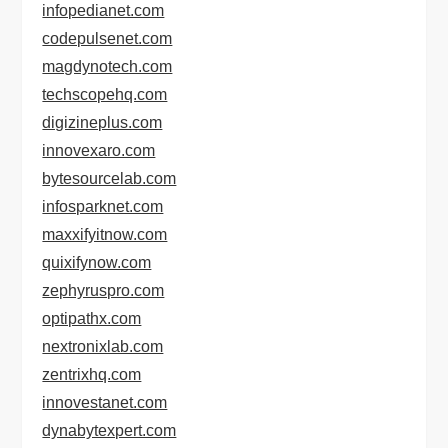
infopedianet.com
codepulsenet.com
magdynotech.com
techscopehq.com
digizineplus.com
innovexaro.com
bytesourcelab.com
infosparknet.com
maxxifyitnow.com
quixifynow.com
zephyruspro.com
optipathx.com
nextronixlab.com
zentrixhq.com
innovestanet.com
dynabytexpert.com