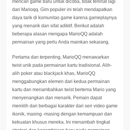
mencari game baru untuk dicoba, tidak terlihat lagi
dari Marioqq. Gim populer ini telah mendapatkan
daya tarik di komunitas game karena gameplaynya
yang menarik dan sifat adiktif. Berikut adalah
beberapa alasan mengapa MarioQQ adalah
permainan yang perlu Anda mainkan sekarang.
Pertama dan terpenting, MarioQQ menawarkan
twist unik pada permainan kartu tradisional. Alih-
alih poker atau blackjack khas, MarioQQ
menggabungkan elemen dari kedua permainan
kartu dan menambahkan twist bertema Mario yang
menyenangkan dan menarik. Pemain dapat
memilih dari berbagai karakter dari seri video game
ikonik, masing -masing dengan kemampuan dan
kekuatan khusus mereka. Ini menambah tingkat