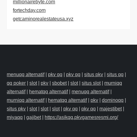
millionairebyte.com
fortechday.com
getcaminorealestateusa.xyz
menuqq alternatif
|
pkv qq
|
pkv qq
|
situs pkv
|
situs qq
|
qq poker
|
slot
|
pkv
|
sbobet
|
slot
|
situs slot
|
murniqq
alternatif
|
hematqq alternatif
|
menuqq alternatif
|
murniqq alternatif
|
hematqq alternatif
|
pkv
|
dominoqq
|
situs pkv
|
slot
|
slot
|
slot
|
pkv qq
|
pkv qq
|
majestibet
|
miyaqq
|
gajibet
|
https://asikqq.pkvgamesresmi.org/