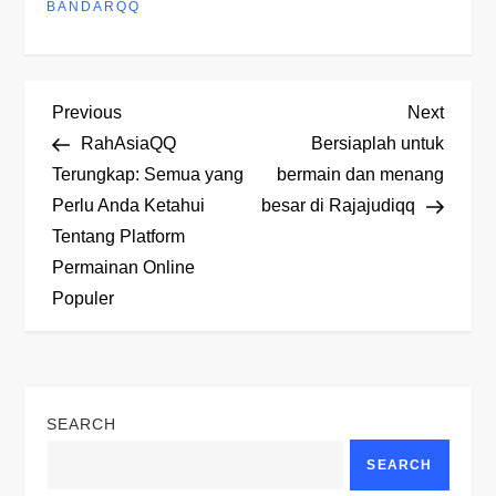
BANDARQQ
P
Previous
Next
Previous
Next
Post
Post
RahAsiaQQ
Bersiaplah untuk
o
Terungkap: Semua yang
bermain dan menang
Perlu Anda Ketahui
besar di Rajajudiqq
s
Tentang Platform
t
Permainan Online
Populer
n
a
v
SEARCH
SEARCH
i