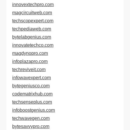
innovextechpro.com
magcircuitweb.com
techscopexpert.com
techpediaweb.com
bytelabgenius.com
innovatetechco.com
magdynopro.com
infoplazapro.com
techreviveit.com
infowavexpert.com
bytegeniusco.com
codematrixhub.com
techsenseplus.com
infoboostgenius.com
techwavegen.com
bytesavvypro.com