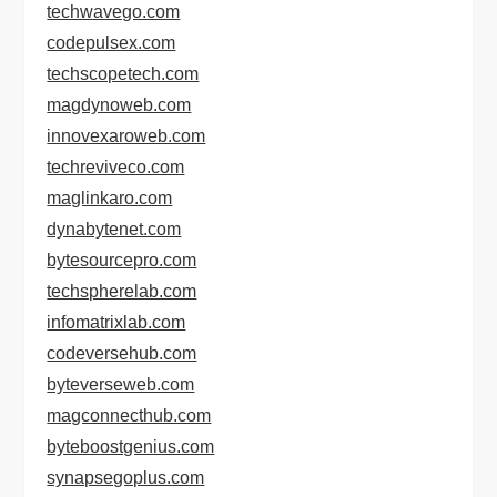
techwavego.com
codepulsex.com
techscopetech.com
magdynoweb.com
innovexaroweb.com
techreviveco.com
maglinkaro.com
dynabytenet.com
bytesourcepro.com
techspherelab.com
infomatrixlab.com
codeversehub.com
byteverseweb.com
magconnecthub.com
byteboostgenius.com
synapsegoplus.com