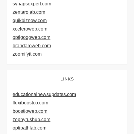
synapsexpert.com
zentarolab.com
quikbiznow.com
xceleroweb.com
optigogoweb.com
brandaroweb.com
zoomifyit.com
LINKS
educationalnewsupdates.com
flexiboostco.com
boostioweb.com
zephyrushub.com
optipathlab.com