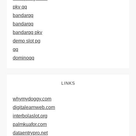
pkv qq
bandarqq
bandarqq
bandarqq pkv
demo slot pg
qq
dominoqq
LINKS
whymydoggy.com
digitalearnweb.com
interbolaslot.org
palmkuafor.com
dataentrypro.net