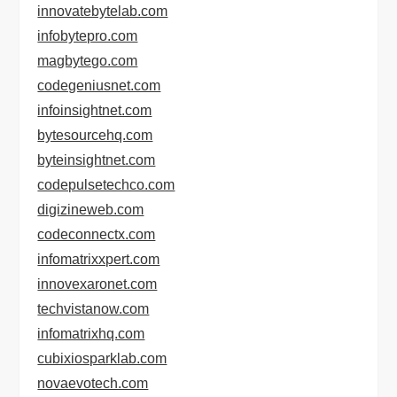
innovatebytelab.com
infobytepro.com
magbytego.com
codegeniusnet.com
infoinsightnet.com
bytesourcehq.com
byteinsightnet.com
codepulsetechco.com
digizineweb.com
codeconnectx.com
infomatrixxpert.com
innovexaronet.com
techvistanow.com
infomatrixhq.com
cubixiosparklab.com
novaevotech.com