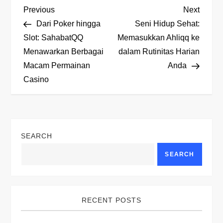
P
Previous
Next
Previous
Next
Post
Post
Dari Poker hingga
Seni Hidup Sehat:
o
Slot: SahabatQQ
Memasukkan Ahliqq ke
Menawarkan Berbagai
dalam Rutinitas Harian
s
Macam Permainan
Anda
t
Casino
n
a
SEARCH
v
SEARCH
i
g
RECENT POSTS