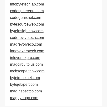
infobytetechlab.com
codespherepro.com
codegenixnet.com
bytesourceweb.com
byteinsightnow.com
coderevivetech.com
magrevolveco.com
innovexarotech.com
infovortexpro.com
magcircuitplus.com
techscopeitnow.com
bytetronixnet.com
bytejetxpert.com
maginspectco.com
magdynogo.com