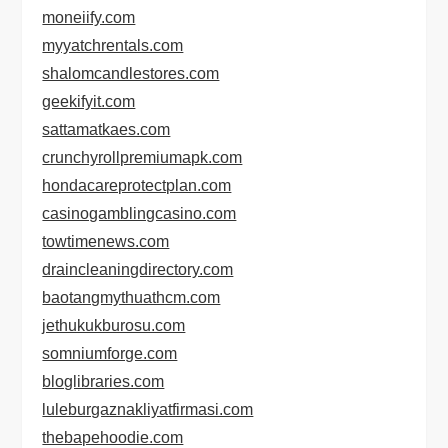
moneiify.com
myyatchrentals.com
shalomcandlestores.com
geekifyit.com
sattamatkaes.com
crunchyrollpremiumapk.com
hondacareprotectplan.com
casinogamblingcasino.com
towtimenews.com
draincleaningdirectory.com
baotangmythuathcm.com
jethukukburosu.com
somniumforge.com
bloglibraries.com
luleburgaznakliyatfirmasi.com
thebapehoodie.com