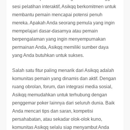
sesi pelatihan interaktif, Asikqq berkomitmen untuk
membantu pemain mencapai potensi penuh
mereka. Apakah Anda seorang pemula yang ingin
mempelajari dasar-dasarnya atau pemain
berpengalaman yang ingin menyempurnakan
permainan Anda, Asikqq memiliki sumber daya
yang Anda butuhkan untuk sukses.
Salah satu fitur paling menarik dari Asikqq adalah
komunitas pemain yang dinamis dan aktif. Dengan
ruang obrolan, forum, dan integrasi media sosial,
Asikqq memudahkan untuk terhubung dengan
penggemar poker lainnya dari seluruh dunia. Baik
Anda mencari tips dan saran, kompetisi
persahabatan, atau sekadar olok-olok kuno,
komunitas Asikqq selalu siap menyambut Anda