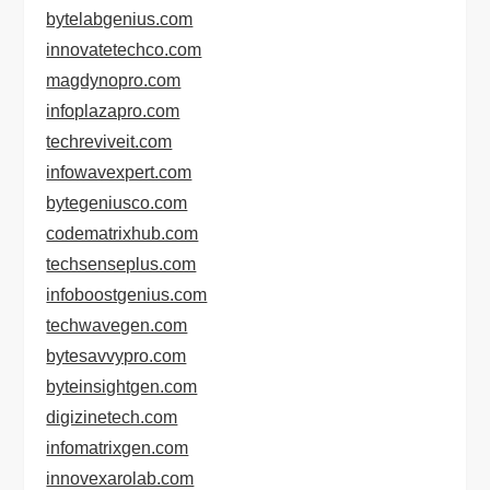
bytelabgenius.com
innovatetechco.com
magdynopro.com
infoplazapro.com
techreviveit.com
infowavexpert.com
bytegeniusco.com
codematrixhub.com
techsenseplus.com
infoboostgenius.com
techwavegen.com
bytesavvypro.com
byteinsightgen.com
digizinetech.com
infomatrixgen.com
innovexarolab.com