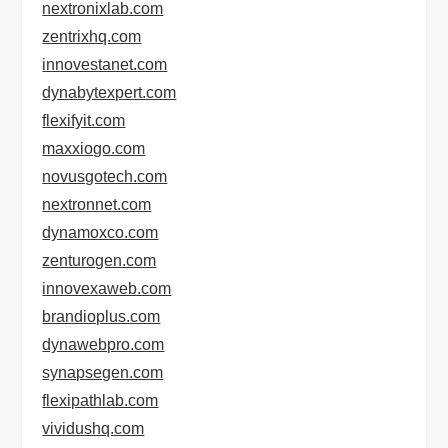
nextronixlab.com
zentrixhq.com
innovestanet.com
dynabytexpert.com
flexifyit.com
maxxiogo.com
novusgotech.com
nextronnet.com
dynamoxco.com
zenturogen.com
innovexaweb.com
brandioplus.com
dynawebpro.com
synapsegen.com
flexipathlab.com
vividushq.com