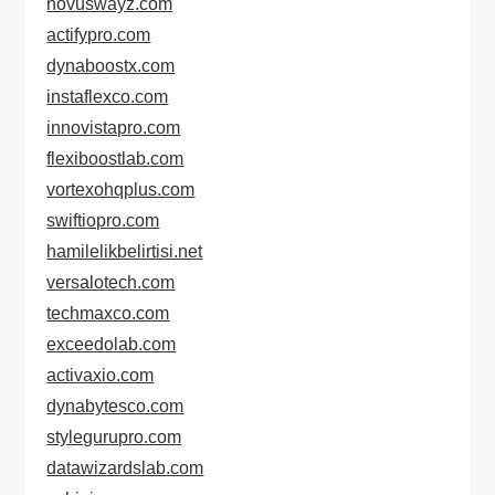
novuswayz.com
actifypro.com
dynaboostx.com
instaflexco.com
innovistapro.com
flexiboostlab.com
vortexohqplus.com
swiftiopro.com
hamilelikbelirtisi.net
versalotech.com
techmaxco.com
exceedolab.com
activaxio.com
dynabytesco.com
stylegurupro.com
datawizardslab.com