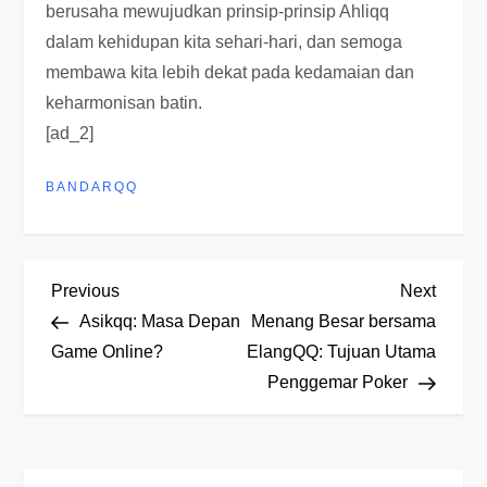
berusaha mewujudkan prinsip-prinsip Ahliqq
dalam kehidupan kita sehari-hari, dan semoga
membawa kita lebih dekat pada kedamaian dan
keharmonisan batin.
[ad_2]
BANDARQQ
P
Previous
Next
Previous
Next
Post
Post
Asikqq: Masa Depan
Menang Besar bersama
o
Game Online?
ElangQQ: Tujuan Utama
Penggemar Poker
s
t