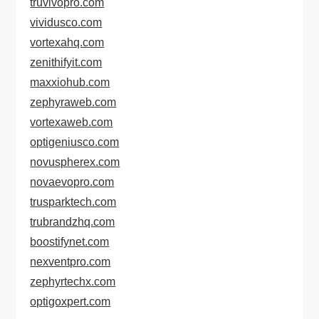
truvivopro.com
vividusco.com
vortexahq.com
zenithifyit.com
maxxiohub.com
zephyraweb.com
vortexaweb.com
optigeniusco.com
novuspherex.com
novaevopro.com
trusparktech.com
trubrandzhq.com
boostifynet.com
nexventpro.com
zephyrtechx.com
optigoxpert.com