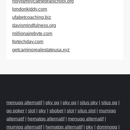
holyfamilycathedralschool.org
londonkiddy.com
ufabetcoaching.biz
davismindfulness.org
millionairebyte.com
fortechday.com
getcaminorealestateusa.xyz
menuqq alternatif
|
pkv qq
|
pkv qq
|
situs pkv
|
situs qq
|
qq poker
|
slot
|
pkv
|
sbobet
|
slot
|
situs slot
|
murniqq
alternatif
|
hematqq alternatif
|
menuqq alternatif
|
murniqq alternatif
|
hematqq alternatif
|
pkv
|
dominoqq
|