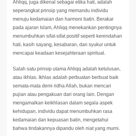
Ahliqq, juga dikenal sebagai etika hati, adalah
seperangkat prinsip yang memandu individu
menuju kedamaian dan harmoni batin. Berakar
pada ajaran Islam, Ahliqq menekankan pentingnya
menumbuhkan sifat-sifat positif seperti kerendahan
hati, kasih sayang, kesabaran, dan syukur untuk
mencapai keadaan kesejahteraan spiritual.
Salah satu prinsip utama Ahliqq adalah ketulusan,
atau ikhlas. Ikhlas adalah perbuatan berbuat baik
semata-mata demi ridha Allah, bukan mencari
pujian atau pengakuan dari orang lain. Dengan
mengamalkan keikhlasan dalam segala aspek
kehidupan, individu dapat menumbuhkan rasa
kedamaian dan kepuasan batin, mengetahui
bahwa tindakannya dipandu oleh niat yang murni.