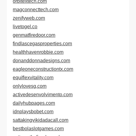
orbitextech.com
magconnecttech.com
zenifyweb.com
livetogel.co
genmatfiredoor.com
findlascegasproperties.com
healthhavenrobbie.com
donanddonnadesigns.com
eagleoneconstructiontx.com
equiflexvitality.com
onlylovesg.com
activedesenvolvimento.com
dailyhubpages.com
idnplaysbobet.com
sattakingvikidadacall.com
bestbolaslotgames.com