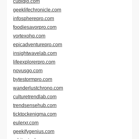
cubiqio.com
geeklifechronicle.com
infospherepro.com
foodiesavorpro.com
vortexohq.com
epicadventurepro.com
insightwavelab.com
lifeexplorerpro.com
novusgo.com
bytestormpro.com
wanderlustchrono.com
culturetrendlab.com
trendsensehub.com
ticktockenigma.com
eulerxr.com
geekifygenius.com