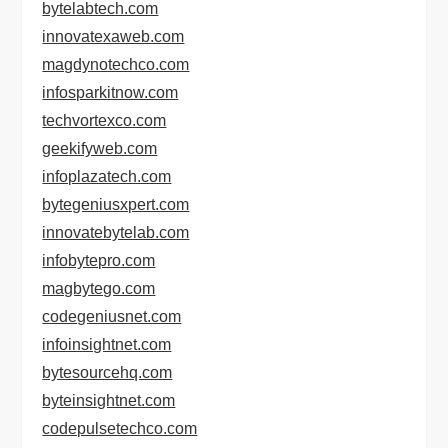
bytelabtech.com
innovatexaweb.com
magdynotechco.com
infosparkitnow.com
techvortexco.com
geekifyweb.com
infoplazatech.com
bytegeniusxpert.com
innovatebytelab.com
infobytepro.com
magbytego.com
codegeniusnet.com
infoinsightnet.com
bytesourcehq.com
byteinsightnet.com
codepulsetechco.com