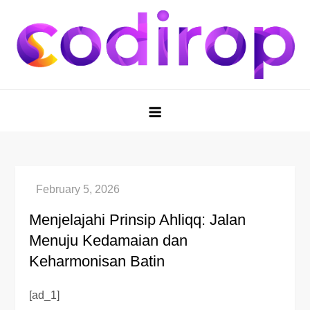
Skip
to
content
Situs Judi Online dengan Slot
Pilih situs judi online yang menawarkan slot gacor dan
mendukung deposit pulsa DANA untuk kemudahan
Gacor dan Deposit Pulsa DANA
bertransaksi saat bermain.
Menjelajahi Prinsip Ahliqq: Jalan
Menuju Kedamaian dan
Keharmonisan Batin
[ad_1]