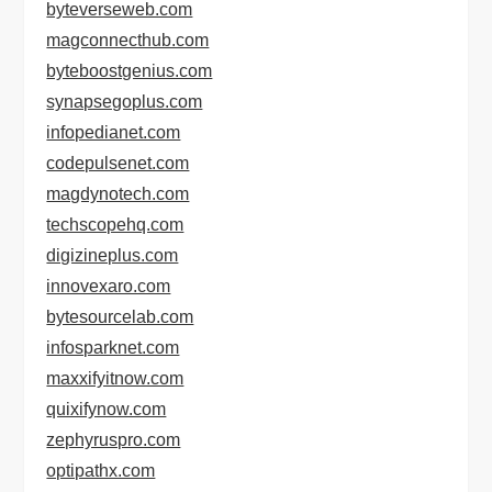
byteverseweb.com
magconnecthub.com
byteboostgenius.com
synapsegoplus.com
infopedianet.com
codepulsenet.com
magdynotech.com
techscopehq.com
digizineplus.com
innovexaro.com
bytesourcelab.com
infosparknet.com
maxxifyitnow.com
quixifynow.com
zephyruspro.com
optipathx.com