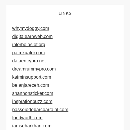
LINKS
whymydoggy.com
digitalearnweb.com
interbolaslot.org
palmkuafor.com
dataentrypro.net
dreamrummypro.com
kaiminsupport.com
belanjareceh.com
shannonsticker.com
insprationbuzz.com
passeiodebarcoarraial.com
fondworth.com
iamseharkhan.com