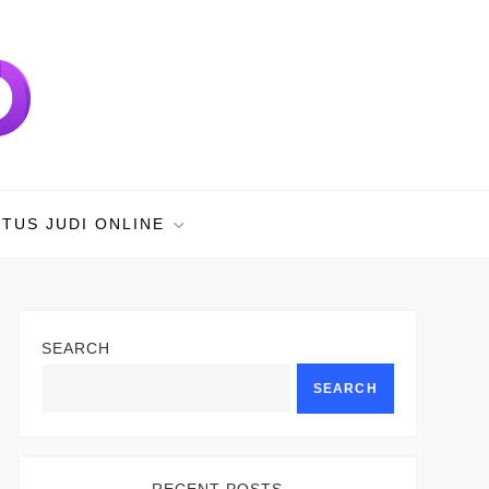
osit Pulsa DANA
transaksi saat bermain.
ITUS JUDI ONLINE
SEARCH
SEARCH