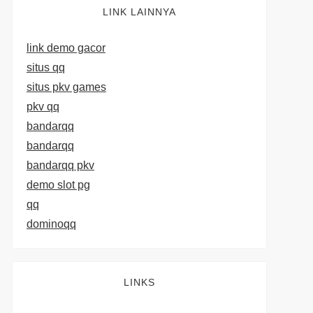
LINK LAINNYA
link demo gacor
situs qq
situs pkv games
pkv qq
bandarqq
bandarqq
bandarqq pkv
demo slot pg
qq
dominoqq
LINKS