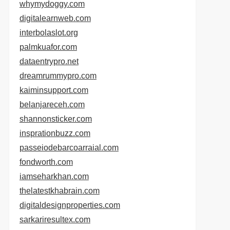
whymydoggy.com
digitalearnweb.com
interbolaslot.org
palmkuafor.com
t
dataentrypro.net
t
dreamrummypro.com
kaiminsupport.com
belanjareceh.com
shannonsticker.com
insprationbuzz.com
passeiodebarcoarraial.com
fondworth.com
iamseharkhan.com
thelatestkhabrain.com
digitaldesignproperties.com
sarkariresultex.com