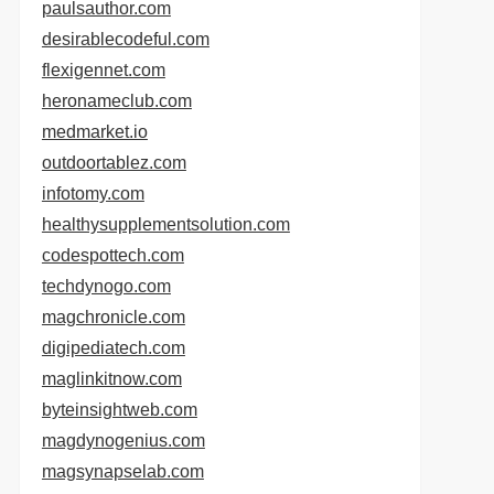
paulsauthor.com
desirablecodeful.com
flexigennet.com
heronameclub.com
medmarket.io
outdoortablez.com
infotomy.com
healthysupplementsolution.com
codespottech.com
techdynogo.com
magchronicle.com
digipediatech.com
maglinkitnow.com
byteinsightweb.com
magdynogenius.com
magsynapselab.com