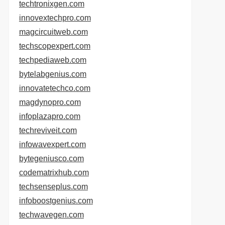
techtronixgen.com
innovextechpro.com
magcircuitweb.com
techscopexpert.com
techpediaweb.com
bytelabgenius.com
innovatetechco.com
magdynopro.com
infoplazapro.com
techreviveit.com
infowavexpert.com
bytegeniusco.com
codematrixhub.com
techsenseplus.com
infoboostgenius.com
techwavegen.com