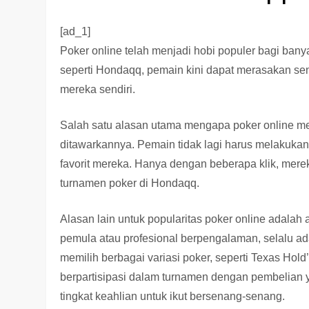
[ad_1]
Poker online telah menjadi hobi populer bagi ban
seperti Hondaqq, pemain kini dapat merasakan s
mereka sendiri.
Salah satu alasan utama mengapa poker online m
ditawarkannya. Pemain tidak lagi harus melakukan
favorit mereka. Hanya dengan beberapa klik, me
turnamen poker di Hondaqq.
Alasan lain untuk popularitas poker online adalah
pemula atau profesional berpengalaman, selalu a
memilih berbagai variasi poker, seperti Texas Ho
berpartisipasi dalam turnamen dengan pembelian
tingkat keahlian untuk ikut bersenang-senang.