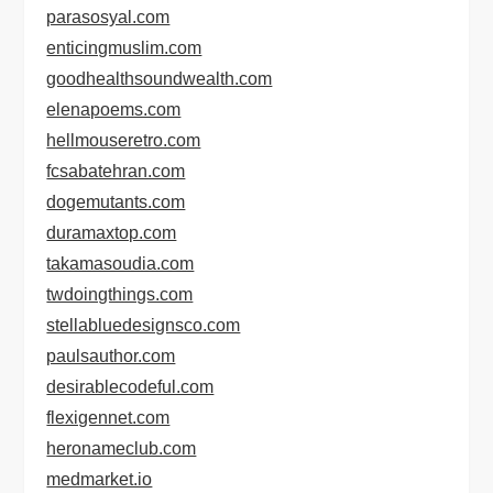
parasosyal.com
enticingmuslim.com
goodhealthsoundwealth.com
elenapoems.com
hellmouseretro.com
fcsabatehran.com
dogemutants.com
duramaxtop.com
takamasoudia.com
twdoingthings.com
stellabluedesignsco.com
paulsauthor.com
desirablecodeful.com
flexigennet.com
heronameclub.com
medmarket.io