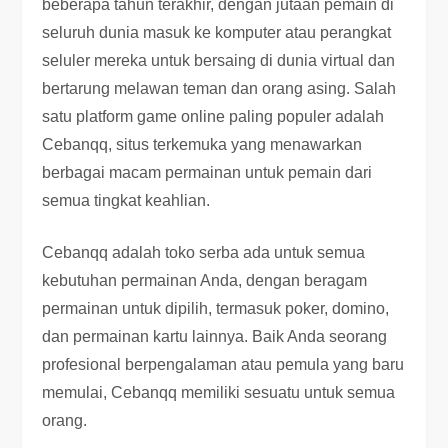
beberapa tahun terakhir, dengan jutaan pemain di
seluruh dunia masuk ke komputer atau perangkat
seluler mereka untuk bersaing di dunia virtual dan
bertarung melawan teman dan orang asing. Salah
satu platform game online paling populer adalah
Cebanqq, situs terkemuka yang menawarkan
berbagai macam permainan untuk pemain dari
semua tingkat keahlian.
Cebanqq adalah toko serba ada untuk semua
kebutuhan permainan Anda, dengan beragam
permainan untuk dipilih, termasuk poker, domino,
dan permainan kartu lainnya. Baik Anda seorang
profesional berpengalaman atau pemula yang baru
memulai, Cebanqq memiliki sesuatu untuk semua
orang.