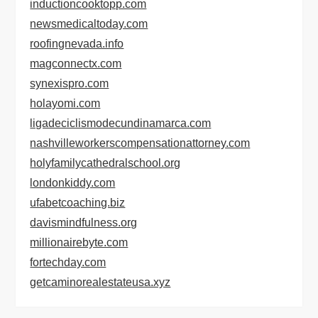
inductioncooktopp.com
newsmedicaltoday.com
roofingnevada.info
magconnectx.com
synexispro.com
holayomi.com
ligadeciclismodecundinamarca.com
nashvilleworkerscompensationattorney.com
holyfamilycathedralschool.org
londonkiddy.com
ufabetcoaching.biz
davismindfulness.org
millionairebyte.com
fortechday.com
getcaminorealestateusa.xyz