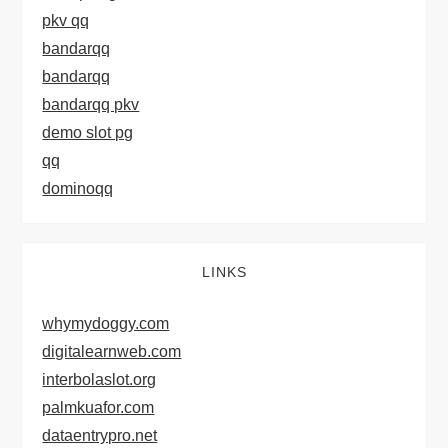
pkv qq
bandarqq
bandarqq
bandarqq pkv
demo slot pg
qq
dominoqq
LINKS
whymydoggy.com
digitalearnweb.com
interbolaslot.org
palmkuafor.com
dataentrypro.net