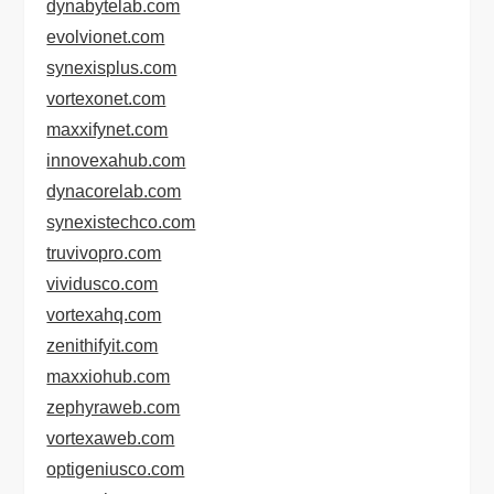
dynabytelab.com
evolvionet.com
synexisplus.com
vortexonet.com
maxxifynet.com
innovexahub.com
dynacorelab.com
synexistechco.com
truvivopro.com
vividusco.com
vortexahq.com
zenithifyit.com
maxxiohub.com
zephyraweb.com
vortexaweb.com
optigeniusco.com