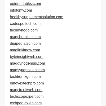
outdoortablez.com
infotomy.com
healthysupplementsolution.com
codespottech.com
techdynogo.com
magchronicle.com
digipediatech.com
maglinkitnow.com
byteinsightweb.com
magdynogenius.com
magsynapselab.com
techtronixgen.com
innovextechpro.com
magcircuitweb.com
techscopexpert.com
techpediaweb.com