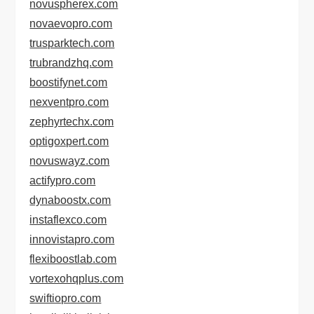
novuspherex.com
novaevopro.com
trusparktech.com
trubrandzhq.com
boostifynet.com
nexventpro.com
zephyrtechx.com
optigoxpert.com
novuswayz.com
actifypro.com
dynaboostx.com
instaflexco.com
innovistapro.com
flexiboostlab.com
vortexohqplus.com
swiftiopro.com