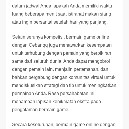
dalam jadwal Anda, apakah Anda memiliki waktu
luang beberapa menit saat istirahat makan siang
atau ingin bersantai setelah hari yang panjang.
Selain serunya kompetisi, bermain game online
dengan Cebanqq juga menawarkan kesempatan
untuk terhubung dengan pemain yang berpikiran
sama dari seluruh dunia. Anda dapat mengobrol
dengan pemain lain, menjalin pertemanan, dan
bahkan bergabung dengan komunitas virtual untuk
mendiskusikan strategi dan tip untuk meningkatkan
permainan Anda. Rasa persahabatan ini
menambah lapisan kenikmatan ekstra pada
pengalaman bermain game.
Secara keseluruhan, bermain game online dengan