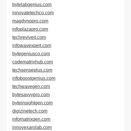
bytelabgenius.com
innovatetechco.com
magdynopro.com
infoplazapro.com
techreviveit.com
infowavexpert.com
bytegeniusco.com
codematrixhub.com
techsenseplus.com
infoboostgenius.com
techwavegen.com
bytesavvypro.com
byteinsightgen.com
digizinetech.com
infomatrixgen.com
innovexarolab.com