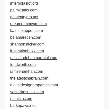
interbolaslot.org
palmkuafor.com
dataentrypro.net
dreamrummypro.com
kaiminsupport.com
belanjareceh.com
shannonsticker.com
insprationbuzz.com
passeiodebarcoarraial.com
fondworth.com
iamseharkhan.com
thelatestkhabrain.com
digitaldesignproperties.com
sarkariresultex.com
mealizo.com
barknpaws.net