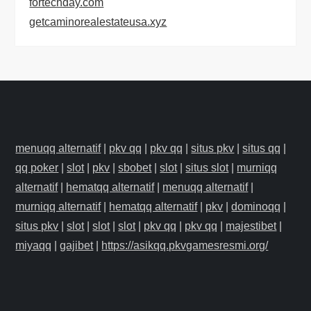
fortechday.com
getcaminorealestateusa.xyz
menuqq alternatif
|
pkv qq
|
pkv qq
|
situs pkv
|
situs qq
|
qq poker
|
slot
|
pkv
|
sbobet
|
slot
|
situs slot
|
murniqq
alternatif
|
hematqq alternatif
|
menuqq alternatif
|
murniqq alternatif
|
hematqq alternatif
|
pkv
|
dominoqq
|
situs pkv
|
slot
|
slot
|
slot
|
pkv qq
|
pkv qq
|
majestibet
|
miyaqq
|
gajibet
|
https://asikqq.pkvgamesresmi.org/