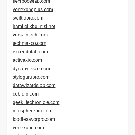
flexiboostlab.com
vortexohqplus.com
swiftiopro.com
hamilelikbelirtisi.net
versalotech.com
techmaxco.com
exceedolab.com
activaxio.com
dynabytesco.com
stylegurupro.com
datawizardslab.com
cubiqio.com
geeklifechronicle.com
infospherepro.com
foodiesavorpro.com
vortexohq.com