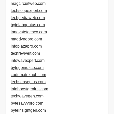
magcircuitweb.com
techscopexpert.com
techpediaweb.com
bytelabgenius.com
innovatetechco.com
magdynopro.com
infoplazapro.com
techreviveit.com
infowavexpert.com
bytegeniusco.com
codematrixhub.com
techsenseplus.com
infoboostgenius.com
techwavegen.com
bytesavvypro.com
byteinsightgen.com