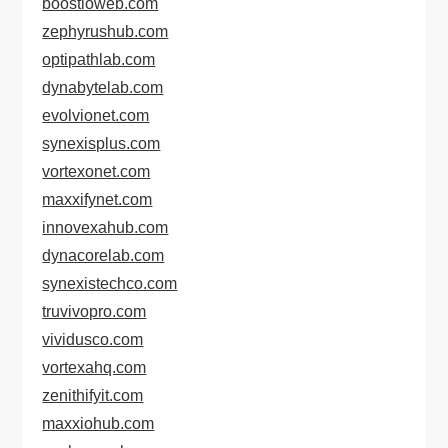
boostioweb.com
zephyrushub.com
optipathlab.com
dynabytelab.com
evolvionet.com
synexisplus.com
vortexonet.com
maxxifynet.com
innovexahub.com
dynacorelab.com
synexistechco.com
truvivopro.com
vividusco.com
vortexahq.com
zenithifyit.com
maxxiohub.com