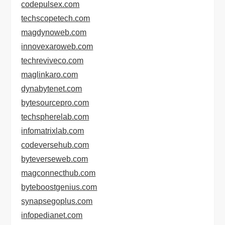
codepulsex.com
techscopetech.com
magdynoweb.com
innovexaroweb.com
techreviveco.com
maglinkaro.com
dynabytenet.com
bytesourcepro.com
techspherelab.com
infomatrixlab.com
codeversehub.com
byteverseweb.com
magconnecthub.com
byteboostgenius.com
synapsegoplus.com
infopedianet.com