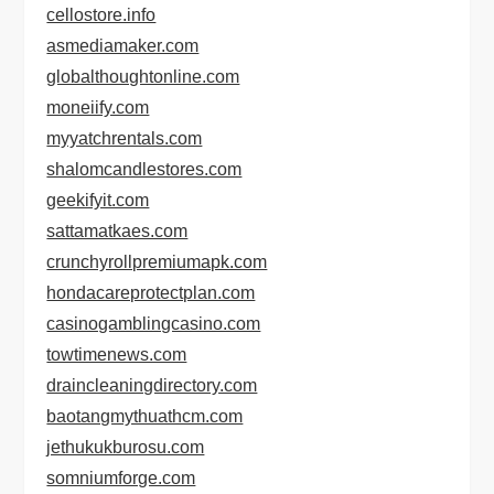
cellostore.info
asmediamaker.com
globalthoughtonline.com
moneiify.com
myyatchrentals.com
shalomcandlestores.com
geekifyit.com
sattamatkaes.com
crunchyrollpremiumapk.com
hondacareprotectplan.com
casinogamblingcasino.com
towtimenews.com
draincleaningdirectory.com
baotangmythuathcm.com
jethukukburosu.com
somniumforge.com