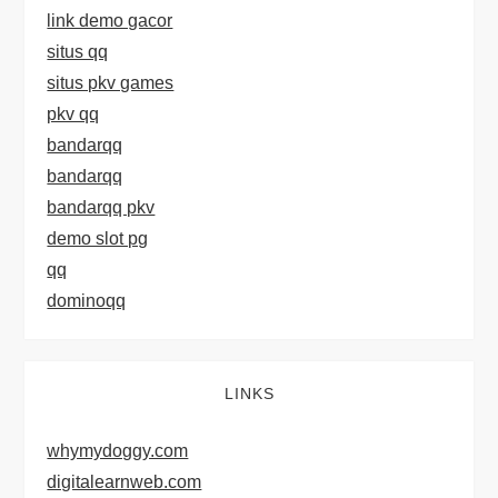
link demo gacor
situs qq
situs pkv games
pkv qq
bandarqq
bandarqq
bandarqq pkv
demo slot pg
qq
dominoqq
LINKS
whymydoggy.com
digitalearnweb.com