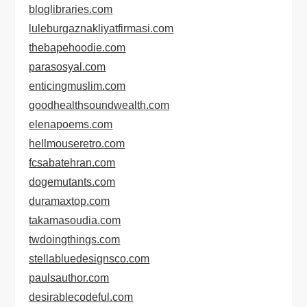
bloglibraries.com
luleburgaznakliyatfirmasi.com
thebapehoodie.com
parasosyal.com
enticingmuslim.com
goodhealthsoundwealth.com
elenapoems.com
hellmouseretro.com
fcsabatehran.com
dogemutants.com
duramaxtop.com
takamasoudia.com
twdoingthings.com
stellabluedesignsco.com
paulsauthor.com
desirablecodeful.com