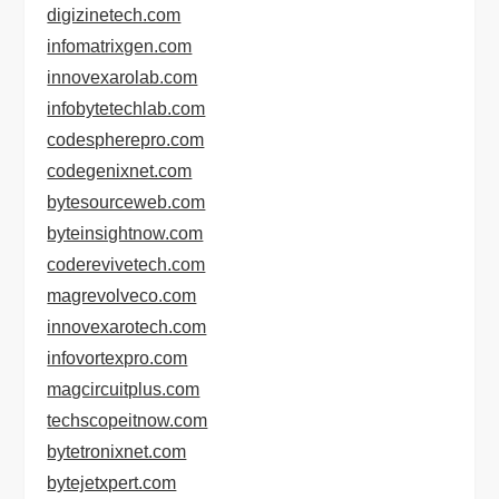
digizinetech.com
infomatrixgen.com
innovexarolab.com
infobytetechlab.com
codespherepro.com
codegenixnet.com
bytesourceweb.com
byteinsightnow.com
coderevivetech.com
magrevolveco.com
innovexarotech.com
infovortexpro.com
magcircuitplus.com
techscopeitnow.com
bytetronixnet.com
bytejetxpert.com