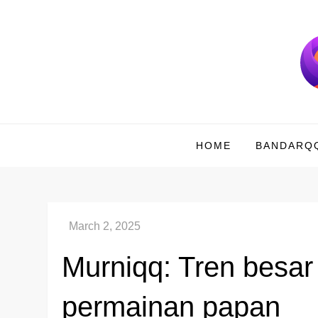
Skip
to
content
Situs Judi Online de
Pilih situs judi online yang menawarkan slot
HOME
BANDARQ
Murniqq: Tren besar
permainan papan