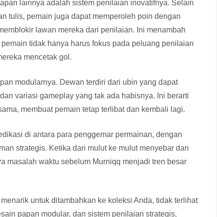
n lainnya adalah sistem penilaian inovatifnya. Selain
an tulis, pemain juga dapat memperoleh poin dengan
memblokir lawan mereka dari penilaian. Ini menambah
 pemain tidak hanya harus fokus pada peluang penilaian
mereka mencetak gol.
pan modularnya. Dewan terdiri dari ubin yang dapat
n variasi gameplay yang tak ada habisnya. Ini berarti
ma, membuat pemain tetap terlibat dan kembali lagi.
dikasi di antara para penggemar permainan, dengan
an strategis. Ketika dari mulut ke mulut menyebar dan
a masalah waktu sebelum Murniqq menjadi tren besar
menarik untuk ditambahkan ke koleksi Anda, tidak terlihat
ain papan modular, dan sistem penilaian strategis,