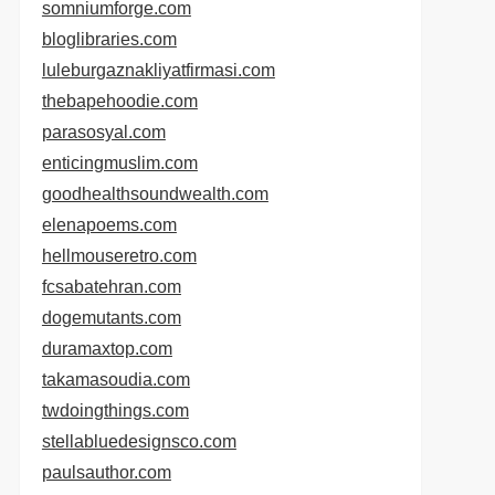
somniumforge.com
bloglibraries.com
luleburgaznakliyatfirmasi.com
thebapehoodie.com
parasosyal.com
enticingmuslim.com
goodhealthsoundwealth.com
elenapoems.com
hellmouseretro.com
fcsabatehran.com
dogemutants.com
duramaxtop.com
takamasoudia.com
twdoingthings.com
stellabluedesignsco.com
paulsauthor.com