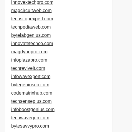
innovextechpro.com
magcircuitweb.com
techscopexpert.com
techpediaweb.com
bytelabgenius.com
innovatetechco.com
magdynopro.com
infoplazapro.com
techreviveit.com
infowavexpert.com
bytegeniusco.com
codematrixhub.com
techsenseplus.com
infoboostgenius.com
techwavegen.com
bytesavvypro.com