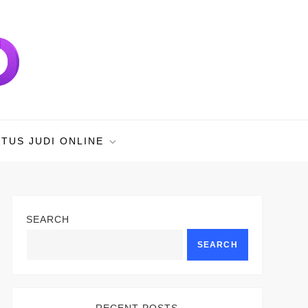
osit Pulsa DANA
transaksi saat bermain.
ITUS JUDI ONLINE
SEARCH
SEARCH