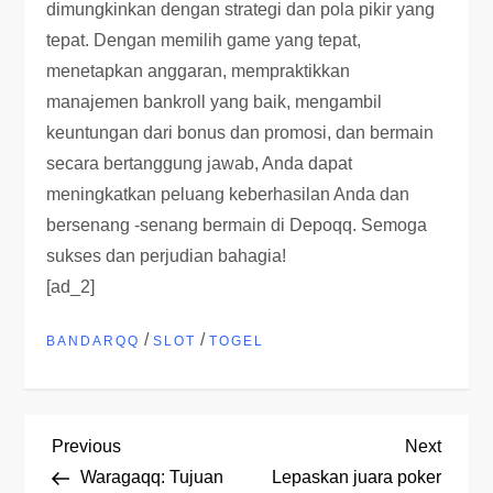
dimungkinkan dengan strategi dan pola pikir yang
tepat. Dengan memilih game yang tepat,
menetapkan anggaran, mempraktikkan
manajemen bankroll yang baik, mengambil
keuntungan dari bonus dan promosi, dan bermain
secara bertanggung jawab, Anda dapat
meningkatkan peluang keberhasilan Anda dan
bersenang -senang bermain di Depoqq. Semoga
sukses dan perjudian bahagia!
[ad_2]
/
/
BANDARQQ
SLOT
TOGEL
P
Previous
Next
Previous
Next
Post
Post
Waragaqq: Tujuan
Lepaskan juara poker