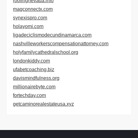
roofingnevada.info
magconnectx.com
synexispro.com
holayomi.com
ligadeciclismodecundinamarca.com
nashvilleworkerscompensationattorney.com
holyfamilycathedralschool.org
londonkiddy.com
ufabetcoaching.biz
davismindfulness.org
millionairebyte.com
fortechday.com
getcaminorealestateusa.xyz