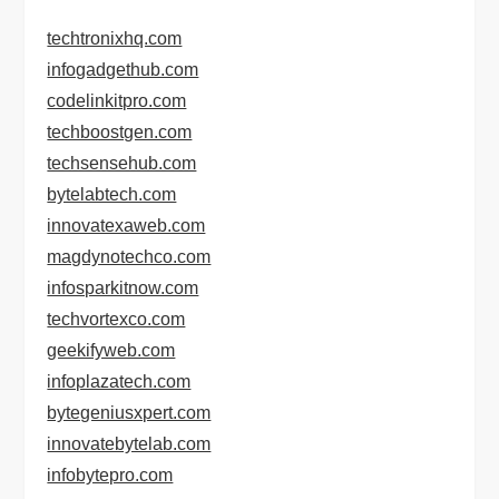
techtronixhq.com
infogadgethub.com
codelinkitpro.com
techboostgen.com
techsensehub.com
bytelabtech.com
innovatexaweb.com
magdynotechco.com
infosparkitnow.com
techvortexco.com
geekifyweb.com
infoplazatech.com
bytegeniusxpert.com
innovatebytelab.com
infobytepro.com