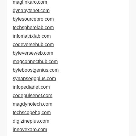
maglinkaro.com
dynabytenet.com
bytesourcepro.com
techspherelab.com
infomatrixlab.com
codeversehub.com
byteverseweb.com
magconnecthub.com
byteboostgenius.com
synapsegoplus.com
infopedianet.com
codepulsenet.com
magdynotech.com
techscopehq.com
digizineplus.com
innovexaro.com