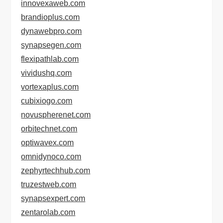
innovexaweb.com
brandioplus.com
dynawebpro.com
synapsegen.com
flexipathlab.com
vividushq.com
vortexaplus.com
cubixiogo.com
novuspherenet.com
orbitechnet.com
optiwavex.com
omnidynoco.com
zephyrtechhub.com
truzestweb.com
synapsexpert.com
zentarolab.com