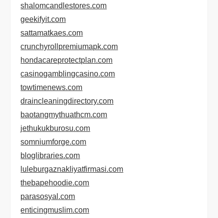
shalomcandlestores.com
geekifyit.com
sattamatkaes.com
crunchyrollpremiumapk.com
hondacareprotectplan.com
casinogamblingcasino.com
towtimenews.com
draincleaningdirectory.com
baotangmythuathcm.com
jethukukburosu.com
somniumforge.com
bloglibraries.com
luleburgaznakliyatfirmasi.com
thebapehoodie.com
parasosyal.com
enticingmuslim.com