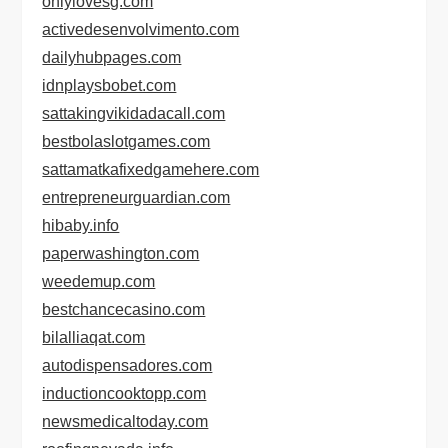
onlylovesg.com
activedesenvolvimento.com
dailyhubpages.com
idnplaysbobet.com
sattakingvikidadacall.com
bestbolaslotgames.com
sattamatkafixedgamehere.com
entrepreneurguardian.com
hibaby.info
paperwashington.com
weedemup.com
bestchancecasino.com
bilalliaqat.com
autodispensadores.com
inductioncooktopp.com
newsmedicaltoday.com