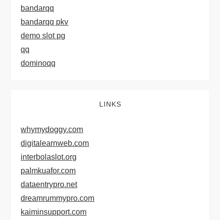
bandarqq
bandarqq pkv
demo slot pg
qq
dominoqq
LINKS
whymydoggy.com
digitalearnweb.com
interbolaslot.org
palmkuafor.com
dataentrypro.net
dreamrummypro.com
kaiminsupport.com