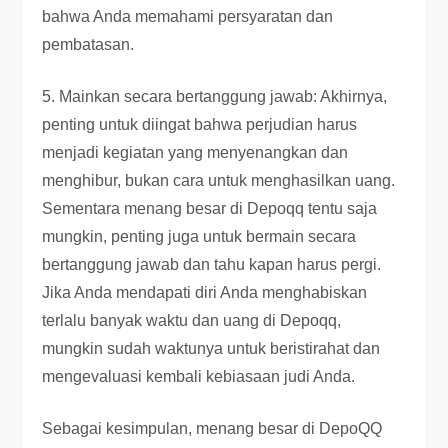
bahwa Anda memahami persyaratan dan
pembatasan.
5. Mainkan secara bertanggung jawab: Akhirnya,
penting untuk diingat bahwa perjudian harus
menjadi kegiatan yang menyenangkan dan
menghibur, bukan cara untuk menghasilkan uang.
Sementara menang besar di Depoqq tentu saja
mungkin, penting juga untuk bermain secara
bertanggung jawab dan tahu kapan harus pergi.
Jika Anda mendapati diri Anda menghabiskan
terlalu banyak waktu dan uang di Depoqq,
mungkin sudah waktunya untuk beristirahat dan
mengevaluasi kembali kebiasaan judi Anda.
Sebagai kesimpulan, menang besar di DepoQQ