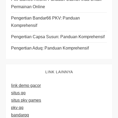
i
Permainan Online
Pengertian Bandar66 PKV: Panduan
o
Komprehensif
n
Pengertian Capsa Susun: Panduan Komprehensif
Pengertian Aduq: Panduan Komprehensif
LINK LAINNYA
link demo gacor
situs qq
situs pkv games
pkv qq
bandarqq