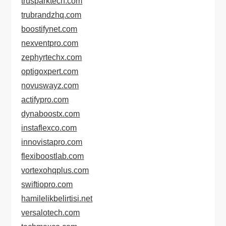
trusparktech.com
trubrandzhq.com
boostifynet.com
nexventpro.com
zephyrtechx.com
optigoxpert.com
novuswayz.com
actifypro.com
dynaboostx.com
instaflexco.com
innovistapro.com
flexiboostlab.com
vortexohqplus.com
swiftiopro.com
hamilelikbelirtisi.net
versalotech.com