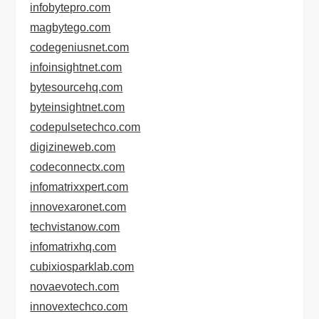
infobytepro.com
magbytego.com
codegeniusnet.com
infoinsightnet.com
bytesourcehq.com
byteinsightnet.com
codepulsetechco.com
digizineweb.com
codeconnectx.com
infomatrixxpert.com
innovexaronet.com
techvistanow.com
infomatrixhq.com
cubixiosparklab.com
novaevotech.com
innovextechco.com