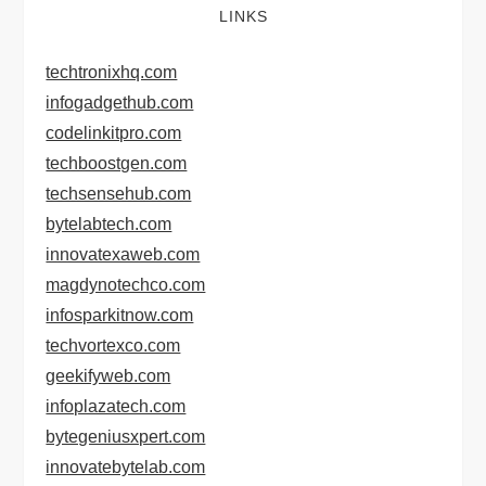
LINKS
techtronixhq.com
infogadgethub.com
codelinkitpro.com
techboostgen.com
techsensehub.com
bytelabtech.com
innovatexaweb.com
magdynotechco.com
infosparkitnow.com
techvortexco.com
geekifyweb.com
infoplazatech.com
bytegeniusxpert.com
innovatebytelab.com