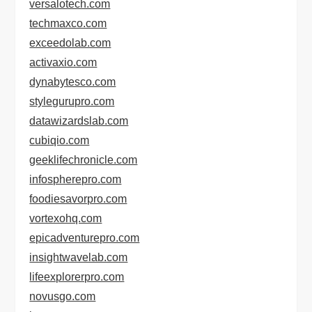
versalotech.com
techmaxco.com
exceedolab.com
activaxio.com
dynabytesco.com
stylegurupro.com
datawizardslab.com
cubiqio.com
geeklifechronicle.com
infospherepro.com
foodiesavorpro.com
vortexohq.com
epicadventurepro.com
insightwavelab.com
lifeexplorerpro.com
novusgo.com