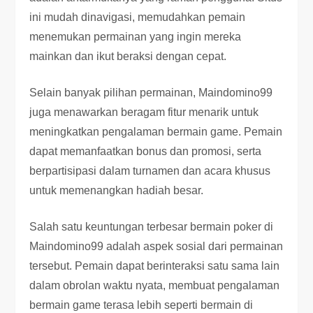
ini mudah dinavigasi, memudahkan pemain
menemukan permainan yang ingin mereka
mainkan dan ikut beraksi dengan cepat.
Selain banyak pilihan permainan, Maindomino99
juga menawarkan beragam fitur menarik untuk
meningkatkan pengalaman bermain game. Pemain
dapat memanfaatkan bonus dan promosi, serta
berpartisipasi dalam turnamen dan acara khusus
untuk memenangkan hadiah besar.
Salah satu keuntungan terbesar bermain poker di
Maindomino99 adalah aspek sosial dari permainan
tersebut. Pemain dapat berinteraksi satu sama lain
dalam obrolan waktu nyata, membuat pengalaman
bermain game terasa lebih seperti bermain di