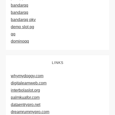
bandarqq
bandarqq
bandarqq pkv
demo slot pg
qq
dominoqq
LINKS
whymydoggy.com
digitalearnweb.com
interbolaslot.org
palmkuafor.com
dataentrypro.net
dreamrummypro.com