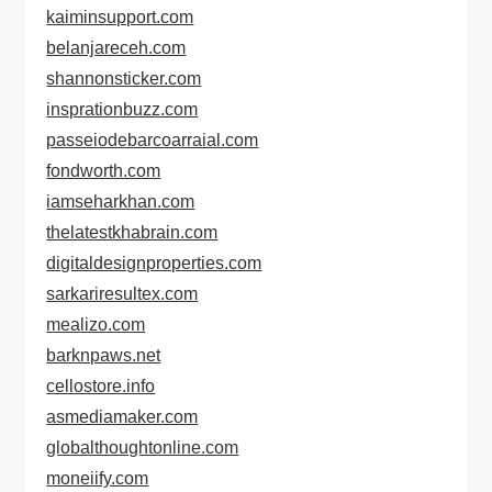
kaiminsupport.com
belanjareceh.com
shannonsticker.com
insprationbuzz.com
passeiodebarcoarraial.com
fondworth.com
iamseharkhan.com
thelatestkhabrain.com
digitaldesignproperties.com
sarkariresultex.com
mealizo.com
barknpaws.net
cellostore.info
asmediamaker.com
globalthoughtonline.com
moneiify.com