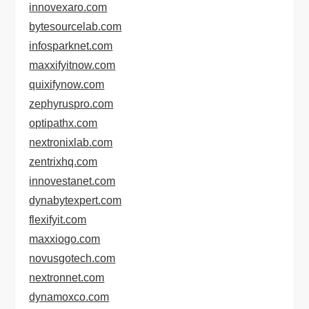
innovexaro.com
bytesourcelab.com
infosparknet.com
maxxifyitnow.com
quixifynow.com
zephyruspro.com
optipathx.com
nextronixlab.com
zentrixhq.com
innovestanet.com
dynabytexpert.com
flexifyit.com
maxxiogo.com
novusgotech.com
nextronnet.com
dynamoxco.com