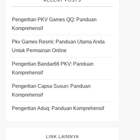
RECENT POSTS
Pengertian PKV Games QQ: Panduan
Komprehensif
Pkv Games Resmi: Panduan Utama Anda
Untuk Permainan Online
Pengertian Bandar66 PKV: Panduan
Komprehensif
Pengertian Capsa Susun: Panduan
Komprehensif
Pengertian Aduq: Panduan Komprehensif
LINK LAINNYA