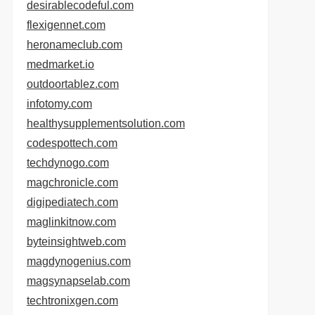
desirablecodeful.com
flexigennet.com
heronameclub.com
medmarket.io
outdoortablez.com
infotomy.com
healthysupplementsolution.com
codespottech.com
techdynogo.com
magchronicle.com
digipediatech.com
maglinkitnow.com
byteinsightweb.com
magdynogenius.com
magsynapselab.com
techtronixgen.com