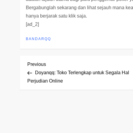
Bergabunglah sekarang dan lihat sejauh mana ke
hanya berjarak satu klik saja.
[ad_2]
BANDARQQ
P
Previous
Previous
Post
Doyanqq: Toko Terlengkap untuk Segala Hal
o
Perjudian Online
s
t
n