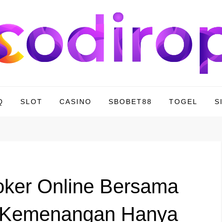
ngan Slot Gacor dan Dep
 gacor dan mendukung deposit pulsa DANA untuk kemudahan ber
Q
SLOT
CASINO
SBOBET88
TOGEL
S
ker Online Bersama
 Kemenangan Hanya