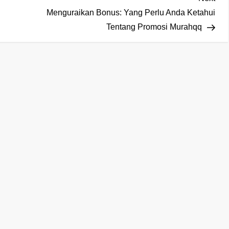
Pos
Menguraikan Bonus: Yang Perlu Anda Ketahui
Tentang Promosi Murahqq