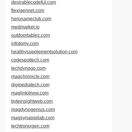
desirablecodeful.com
flexigennet.com
heronameclub.com
medmarket.io
outdoortablez.com
infotomy.com
healthysupplementsolution.com
codespottech.com
techdynogo.com
magchronicle.com
digipediatech.com
maglinkitnow.com
byteinsightweb.com
magdynogenius.com
magsynapselab.com
techtronixgen.com