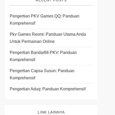
RECENT POSTS
Pengertian PKV Games QQ: Panduan
Komprehensif
Pkv Games Resmi: Panduan Utama Anda
Untuk Permainan Online
Pengertian Bandar66 PKV: Panduan
Komprehensif
Pengertian Capsa Susun: Panduan
Komprehensif
Pengertian Aduq: Panduan Komprehensif
LINK LAINNYA