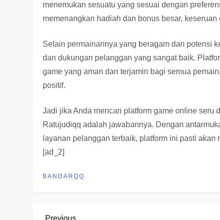
menemukan sesuatu yang sesuai dengan preferensi
memenangkan hadiah dan bonus besar, keseruan da
Selain permainannya yang beragam dan potensi 
dan dukungan pelanggan yang sangat baik. Platfo
game yang aman dan terjamin bagi semua pemain
positif.
Jadi jika Anda mencari platform game online ser
Ratujudiqq adalah jawabannya. Dengan antarmuk
layanan pelanggan terbaik, platform ini pasti akan
[ad_2]
BANDARQQ
Previous
Previous