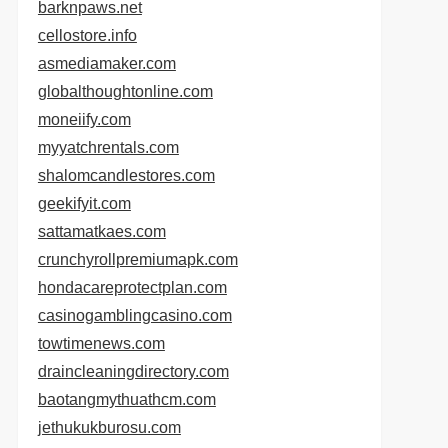
barknpaws.net
cellostore.info
asmediamaker.com
globalthoughtonline.com
moneiify.com
myyatchrentals.com
shalomcandlestores.com
geekifyit.com
sattamatkaes.com
crunchyrollpremiumapk.com
hondacareprotectplan.com
casinogamblingcasino.com
towtimenews.com
draincleaningdirectory.com
baotangmythuathcm.com
jethukukburosu.com