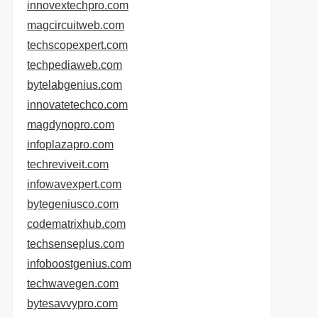
innovextechpro.com
magcircuitweb.com
techscopexpert.com
techpediaweb.com
bytelabgenius.com
innovatetechco.com
magdynopro.com
infoplazapro.com
techreviveit.com
infowavexpert.com
bytegeniusco.com
codematrixhub.com
techsenseplus.com
infoboostgenius.com
techwavegen.com
bytesavvypro.com