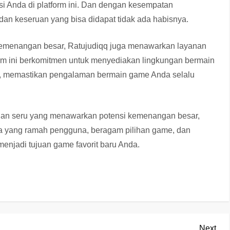
 Anda di platform ini. Dan dengan kesempatan
n keseruan yang bisa didapat tidak ada habisnya.
kemenangan besar, Ratujudiqq juga menawarkan layanan
rm ini berkomitmen untuk menyediakan lingkungan bermain
, memastikan pengalaman bermain game Anda selalu
u dan seru yang menawarkan potensi kemenangan besar,
a yang ramah pengguna, beragam pilihan game, dan
 menjadi tujuan game favorit baru Anda.
Nex
Next