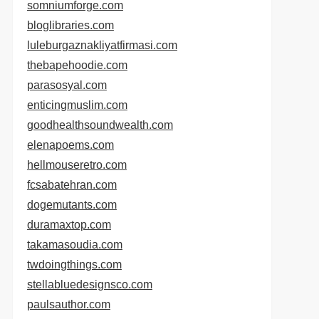
somniumforge.com
bloglibraries.com
luleburgaznakliyatfirmasi.com
thebapehoodie.com
parasosyal.com
enticingmuslim.com
goodhealthsoundwealth.com
elenapoems.com
hellmouseretro.com
fcsabatehran.com
dogemutants.com
duramaxtop.com
takamasoudia.com
twdoingthings.com
stellabluedesignsco.com
paulsauthor.com