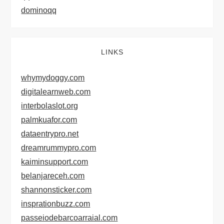
dominoqq
LINKS
whymydoggy.com
digitalearnweb.com
interbolaslot.org
palmkuafor.com
dataentrypro.net
dreamrummypro.com
kaiminsupport.com
belanjareceh.com
shannonsticker.com
insprationbuzz.com
passeiodebarcoarraial.com