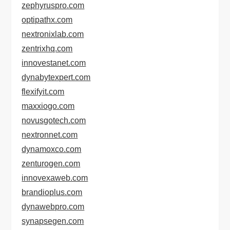
zephyruspro.com
optipathx.com
nextronixlab.com
zentrixhq.com
innovestanet.com
dynabytexpert.com
flexifyit.com
maxxiogo.com
novusgotech.com
nextronnet.com
dynamoxco.com
zenturogen.com
innovexaweb.com
brandioplus.com
dynawebpro.com
synapsegen.com