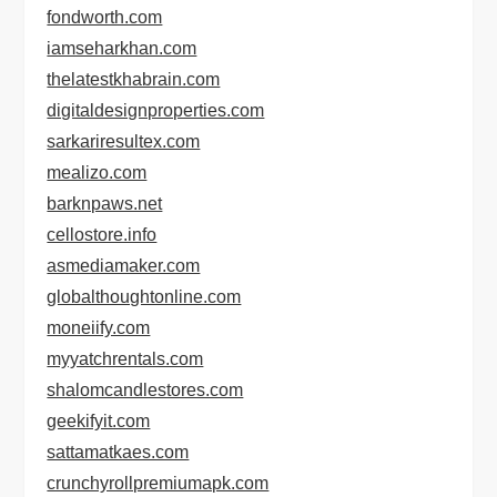
fondworth.com
iamseharkhan.com
thelatestkhabrain.com
digitaldesignproperties.com
sarkariresultex.com
mealizo.com
barknpaws.net
cellostore.info
asmediamaker.com
globalthoughtonline.com
moneiify.com
myyatchrentals.com
shalomcandlestores.com
geekifyit.com
sattamatkaes.com
crunchyrollpremiumapk.com