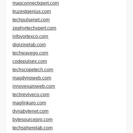
magconnectxpert.com
truzestgenius.com
techpulsenet.com
zephyrtechxpert.com
infovortexco.com
digizinelab.com
techwavego.com
codepulsex.com
techscopetech.com
magdynoweb.com
innovexaroweb.com
techreviveco.com
maglinkaro.com
dynabytenet.com
bytesourcepro.com
techspherelab.com