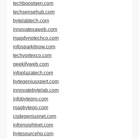
techboostgen.com
techsensehub.com
bytelabtech.com
innovatexaweb.com
magdynotechco.com
infosparkitnow.com
techvortexco.com
geekifyweb.com
infoplazatech.com
bytegeniusxpert.com
innovatebytelab.com
infobytepro.com
magbytego.com
codegeniusnet.com
infoinsightnet.com
bytesourcehq.com