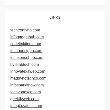
LINKS
techtronixhq.com
infogadgethub.com
codelinkitpro.com
techboostgen.com
techsensehub.com
bytelabtech.com
innovatexaweb.com
magdynotechco.com
infosparkitnow.com
techvortexco.com
geekifyweb.com
infoplazatech.com