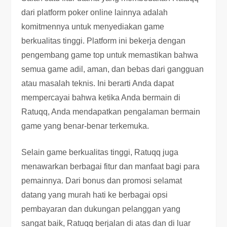
dari platform poker online lainnya adalah
komitmennya untuk menyediakan game
berkualitas tinggi. Platform ini bekerja dengan
pengembang game top untuk memastikan bahwa
semua game adil, aman, dan bebas dari gangguan
atau masalah teknis. Ini berarti Anda dapat
mempercayai bahwa ketika Anda bermain di
Ratuqq, Anda mendapatkan pengalaman bermain
game yang benar-benar terkemuka.
Selain game berkualitas tinggi, Ratuqq juga
menawarkan berbagai fitur dan manfaat bagi para
pemainnya. Dari bonus dan promosi selamat
datang yang murah hati ke berbagai opsi
pembayaran dan dukungan pelanggan yang
sangat baik, Ratuqq berjalan di atas dan di luar