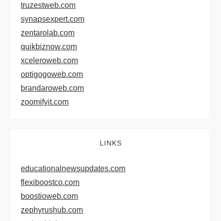
truzestweb.com
synapsexpert.com
zentarolab.com
quikbiznow.com
xceleroweb.com
optigogoweb.com
brandaroweb.com
zoomifyit.com
LINKS
educationalnewsupdates.com
flexiboostco.com
boostioweb.com
zephyrushub.com