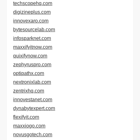
techscopehq.com
digizineplus.com
innovexaro.com
bytesourcelab.com
infosparknet.com
maxxifyitnow.com
quixifynow.com
zephyruspro.com
optipathx.com
nextronixlab.com
zentrixhq.com
innovestanet.com
dynabytexpert.com
flexifyit.com
maxxiogo.com
novusgotech.com