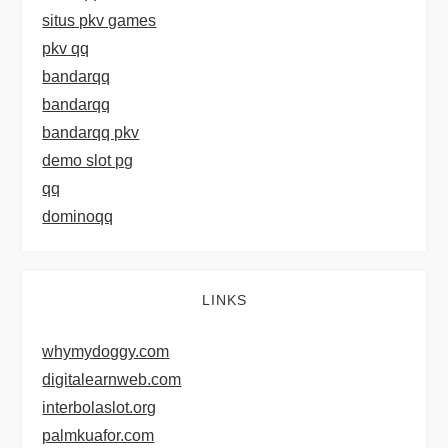
situs pkv games
pkv qq
bandarqq
bandarqq
bandarqq pkv
demo slot pg
qq
dominoqq
LINKS
whymydoggy.com
digitalearnweb.com
interbolaslot.org
palmkuafor.com