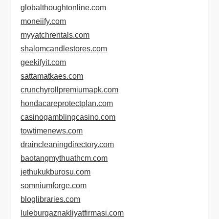
globalthoughtonline.com
moneiify.com
myyatchrentals.com
shalomcandlestores.com
geekifyit.com
sattamatkaes.com
crunchyrollpremiumapk.com
hondacareprotectplan.com
casinogamblingcasino.com
towtimenews.com
draincleaningdirectory.com
baotangmythuathcm.com
jethukukburosu.com
somniumforge.com
bloglibraries.com
luleburgaznakliyatfirmasi.com