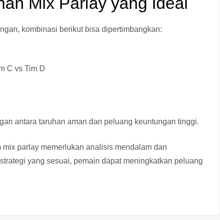
an Mix Parlay yang Ideal
ngan, kombinasi berikut bisa dipertimbangkan:
im C vs Tim D
angan antara taruhan aman dan peluang keuntungan tinggi.
 mix parlay memerlukan analisis mendalam dan
trategi yang sesuai, pemain dapat meningkatkan peluang