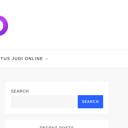
osit Pulsa DANA
transaksi saat bermain.
ITUS JUDI ONLINE
SEARCH
SEARCH