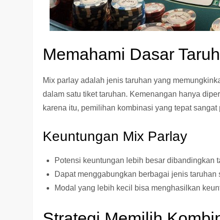
Memahami Dasar Taruh
Mix parlay adalah jenis taruhan yang memungkin
dalam satu tiket taruhan. Kemenangan hanya dipe
karena itu, pemilihan kombinasi yang tepat sangat
Keuntungan Mix Parlay
Potensi keuntungan lebih besar dibandingkan t
Dapat menggabungkan berbagai jenis taruhan s
Modal yang lebih kecil bisa menghasilkan keunt
Strategi Memilih Kombi