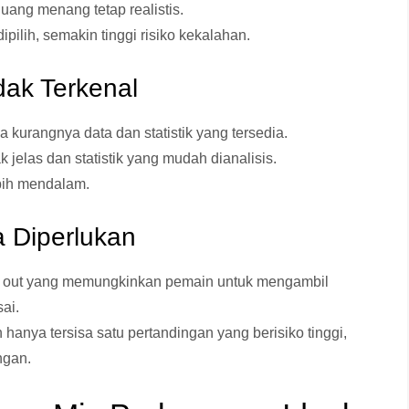
luang menang tetap realistis.
ipilih, semakin tinggi risiko kekalahan.
idak Terkenal
na kurangnya data dan statistik yang tersedia.
 jelas dan statistik yang mudah dianalisis.
lebih mendalam.
a Diperlukan
ash out yang memungkinkan pemain untuk mengambil
ai.
anya tersisa satu pertandingan yang berisiko tinggi,
ngan.