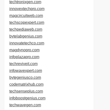
techtronixgen.com
innovextechpro.com
magcircuitweb.com
techscopexpert.com
techpediaweb.com
bytelabgenius.com
innovatetechco.com
magdynopro.com
infoplazapro.com
techreviveit.com
infowavexpert.com
bytegeniusco.com
codematrixhub.com
techsenseplus.com
infoboostgenius.com
techwavegen.com