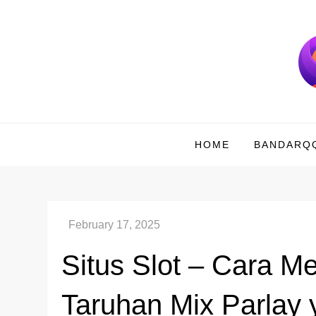
Skip
to
content
Situs Judi Online de
Pilih situs judi online yang menawarkan slot
HOME
BANDARQ
Situs Slot – Cara 
Taruhan Mix Parlay 