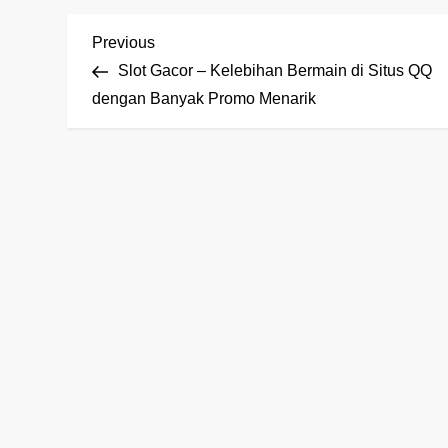
P
Previous
Previous
Post
Slot Gacor – Kelebihan Bermain di Situs QQ
o
dengan Banyak Promo Menarik
s
t
n
a
v
i
g