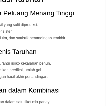
an Peluang Menang Tinggi
 yang sulit diprediksi.
nsisten.
tim, dan statistik pertandingan terakhir.
enis Taruhan
rangi risiko kekalahan penuh.
kan prediksi jumlah gol.
gan hasil akhir pertandingan.
gan dalam Kombinasi
 dalam satu tiket mix parlay.