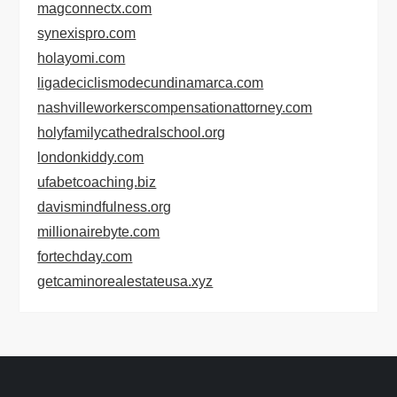
magconnectx.com
synexispro.com
holayomi.com
ligadeciclismodecundinamarca.com
nashvilleworkerscompensationattorney.com
holyfamilycathedralschool.org
londonkiddy.com
ufabetcoaching.biz
davismindfulness.org
millionairebyte.com
fortechday.com
getcaminorealestateusa.xyz