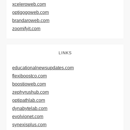
xceleroweb.com
optigogoweb.com
brandaroweb.com
zoomifyit.com
LINKS
educationalnewsupdates.com
flexiboostco.com
boostioweb.com
zephyrushub.com
optipathlab.com
dynabytelab.com
evolvionet.com
synexisplus.com