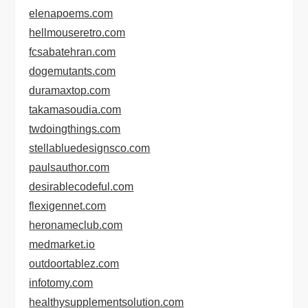
elenapoems.com
hellmouseretro.com
fcsabatehran.com
dogemutants.com
duramaxtop.com
takamasoudia.com
twdoingthings.com
stellabluedesignsco.com
paulsauthor.com
desirablecodeful.com
flexigennet.com
heronameclub.com
medmarket.io
outdoortablez.com
infotomy.com
healthysupplementsolution.com