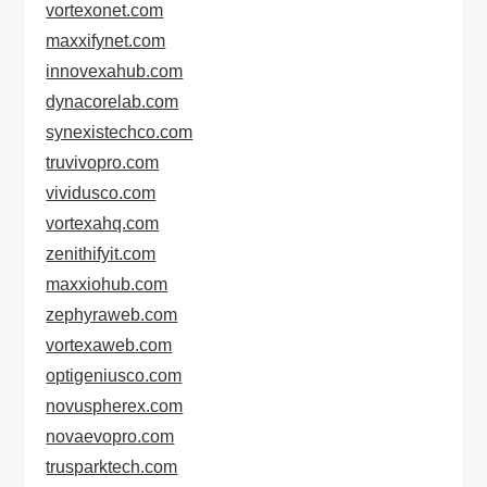
vortexonet.com
maxxifynet.com
innovexahub.com
dynacorelab.com
synexistechco.com
truvivopro.com
vividusco.com
vortexahq.com
zenithifyit.com
maxxiohub.com
zephyraweb.com
vortexaweb.com
optigeniusco.com
novuspherex.com
novaevopro.com
trusparktech.com