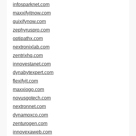
infosparknet.com
maxxifyitnow.com
quixifynow.com
zephyruspro.com
optipathx.com
nextronixlab.com
zentrixhq.com
innovestanet.com
dynabytexpert.com
flexifyit.com
maxxiogo.com
novusgotech.com
nextronnet.com
dynamoxco.com
zenturogen.com
innovexaweb.com