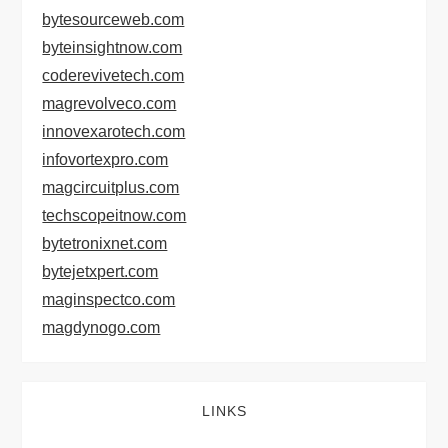
bytesourceweb.com
byteinsightnow.com
coderevivetech.com
magrevolveco.com
innovexarotech.com
infovortexpro.com
magcircuitplus.com
techscopeitnow.com
bytetronixnet.com
bytejetxpert.com
maginspectco.com
magdynogo.com
LINKS