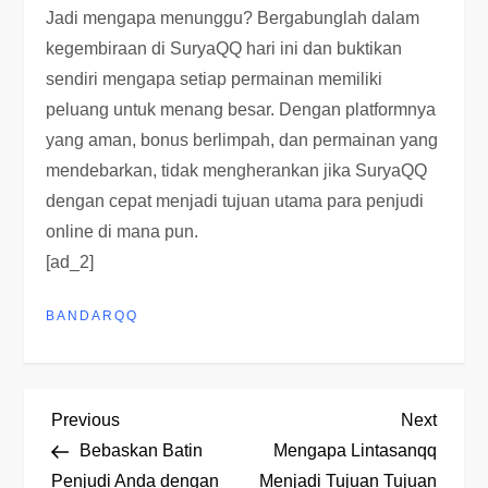
Jadi mengapa menunggu? Bergabunglah dalam
kegembiraan di SuryaQQ hari ini dan buktikan
sendiri mengapa setiap permainan memiliki
peluang untuk menang besar. Dengan platformnya
yang aman, bonus berlimpah, dan permainan yang
mendebarkan, tidak mengherankan jika SuryaQQ
dengan cepat menjadi tujuan utama para penjudi
online di mana pun.
[ad_2]
BANDARQQ
P
Previous
Next
Previous
Next
Post
Post
Bebaskan Batin
Mengapa Lintasanqq
o
Penjudi Anda dengan
Menjadi Tujuan Tujuan