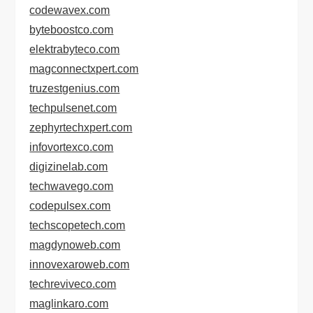
codewavex.com
byteboostco.com
elektrabyteco.com
magconnectxpert.com
truzestgenius.com
techpulsenet.com
zephyrtechxpert.com
infovortexco.com
digizinelab.com
techwavego.com
codepulsex.com
techscopetech.com
magdynoweb.com
innovexaroweb.com
techreviveco.com
maglinkaro.com