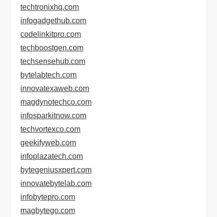
techtronixhq.com
infogadgethub.com
codelinkitpro.com
techboostgen.com
techsensehub.com
bytelabtech.com
innovatexaweb.com
magdynotechco.com
infosparkitnow.com
techvortexco.com
geekifyweb.com
infoplazatech.com
bytegeniusxpert.com
innovatebytelab.com
infobytepro.com
magbytego.com