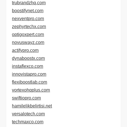
trubrandzhq.com
boostifynet.com
nexventpro.com
zephyrtechx.com
optigoxpert.com
novuswayz.com
actifypro.com
dynaboostx.com
instaflexco.com
innovistapro.com
flexiboostlab.com
vortexohqplus.com
swiftiopro.com
hamilelikbelirtisi.net
versalotech.com
techmaxco.com