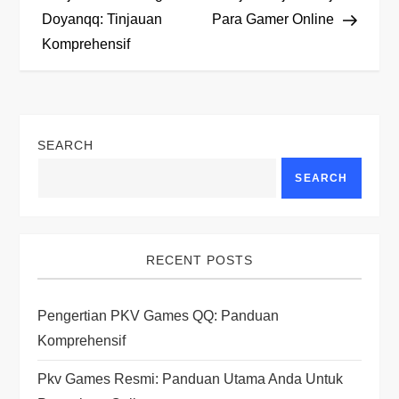
Doyanqq: Tinjauan
Para Gamer Online
s
Komprehensif
t
n
SEARCH
a
SEARCH
v
i
RECENT POSTS
g
Pengertian PKV Games QQ: Panduan
a
Komprehensif
t
Pkv Games Resmi: Panduan Utama Anda Untuk