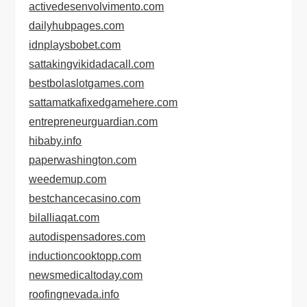
activedesenvolvimento.com
dailyhubpages.com
idnplaysbobet.com
sattakingvikidadacall.com
bestbolaslotgames.com
sattamatkafixedgamehere.com
entrepreneurguardian.com
hibaby.info
paperwashington.com
weedemup.com
bestchancecasino.com
bilalliaqat.com
autodispensadores.com
inductioncooktopp.com
newsmedicaltoday.com
roofingnevada.info