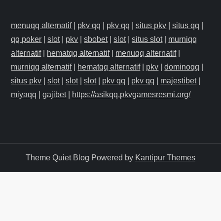
menuqq alternatif
|
pkv qq
|
pkv qq
|
situs pkv
|
situs qq
|
qq poker
|
slot
|
pkv
|
sbobet
|
slot
|
situs slot
|
murniqq
alternatif
|
hematqq alternatif
|
menuqq alternatif
|
murniqq alternatif
|
hematqq alternatif
|
pkv
|
dominoqq
|
situs pkv
|
slot
|
slot
|
slot
|
pkv qq
|
pkv qq
|
majestibet
|
miyaqq
|
gajibet
|
https://asikqq.pkvgamesresmi.org/
Theme Quiet Blog Powered by
Kantipur Themes