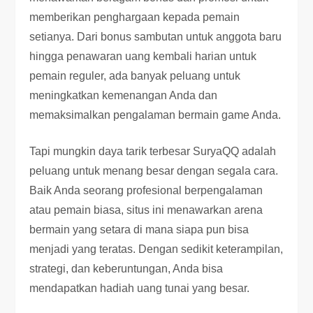
memberikan penghargaan kepada pemain
setianya. Dari bonus sambutan untuk anggota baru
hingga penawaran uang kembali harian untuk
pemain reguler, ada banyak peluang untuk
meningkatkan kemenangan Anda dan
memaksimalkan pengalaman bermain game Anda.
Tapi mungkin daya tarik terbesar SuryaQQ adalah
peluang untuk menang besar dengan segala cara.
Baik Anda seorang profesional berpengalaman
atau pemain biasa, situs ini menawarkan arena
bermain yang setara di mana siapa pun bisa
menjadi yang teratas. Dengan sedikit keterampilan,
strategi, dan keberuntungan, Anda bisa
mendapatkan hadiah uang tunai yang besar.