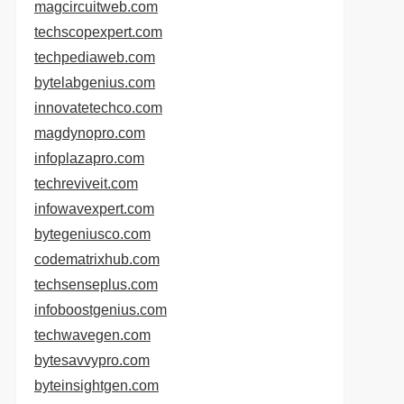
magcircuitweb.com
techscopexpert.com
techpediaweb.com
bytelabgenius.com
innovatetechco.com
magdynopro.com
infoplazapro.com
techreviveit.com
infowavexpert.com
bytegeniusco.com
codematrixhub.com
techsenseplus.com
infoboostgenius.com
techwavegen.com
bytesavvypro.com
byteinsightgen.com