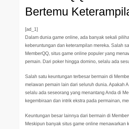
Bertemu Keterampil
[ad_1]
Dalam dunia game online, ada banyak sekali pilih
keberuntungan dan keterampilan mereka. Salah sat
MemberQQ, situs game online populer yang menaw
pemain. Dari poker hingga domino, selalu ada se
Salah satu keuntungan terbesar bermain di Mem
melawan pemain lain dari seluruh dunia. Apakah 
selalu ada seseorang yang menantang Anda di Mem
kegembiraan dan intrik ekstra pada permainan, m
Keuntungan besar lainnya dari bermain di Memb
Meskipun banyak situs game online menawarkan 