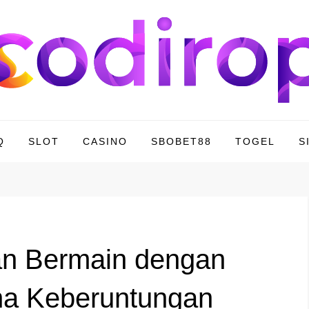
ngan Slot Gacor dan Dep
 gacor dan mendukung deposit pulsa DANA untuk kemudahan ber
Q
SLOT
CASINO
SBOBET88
TOGEL
S
n Bermain dengan
a Keberuntungan