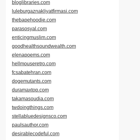
bloglibraries.com
luleburgaznakliyatfirmasi.com
thebapehoodie.com
parasosyal.com
enticingmuslim.com
goodhealthsoundwealth.com
elenapoems.com
hellmouseretro.com
fcsabatehran.com
dogemutants.com
duramaxtop.com
takamasoudia.com
twdoingthings.com
stellabluedesignsco.com
paulsauthor.com
desirablecodeful.com