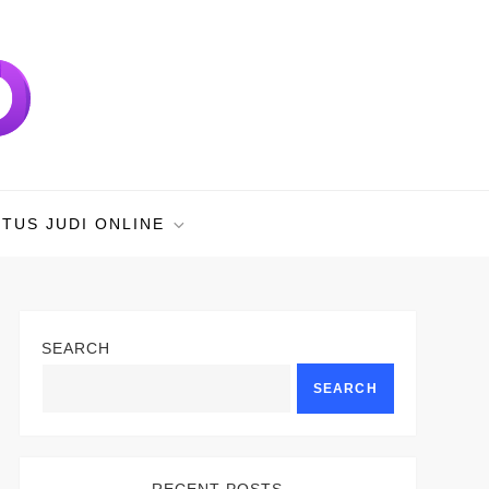
osit Pulsa DANA
transaksi saat bermain.
ITUS JUDI ONLINE
SEARCH
SEARCH