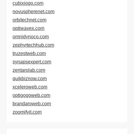
cubixiogo.com
novuspherenet.com
orbitechnet.com
optiwavex.com
omnidynoco.com
zephyrtechhub.com
truzestweb.com
synapsexpert.com
zentarolab.com
quikbiznow.com
xceleroweb.com
optigogoweb.com
brandaroweb.com
zoomifyit.com