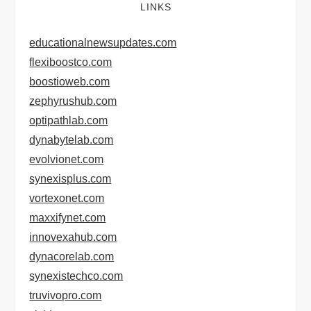
LINKS
educationalnewsupdates.com
flexiboostco.com
boostioweb.com
zephyrushub.com
optipathlab.com
dynabytelab.com
evolvionet.com
synexisplus.com
vortexonet.com
maxxifynet.com
innovexahub.com
dynacorelab.com
synexistechco.com
truvivopro.com