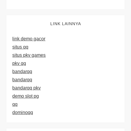
LINK LAINNYA
link demo gacor
situs qq
situs pkv games
pkv qq
bandarqq
bandarqq
bandarqq pkv
demo slot pg
qq
dominoqq