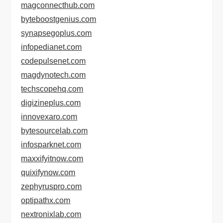
magconnecthub.com
byteboostgenius.com
synapsegoplus.com
infopedianet.com
codepulsenet.com
magdynotech.com
techscopehq.com
digizineplus.com
innovexaro.com
bytesourcelab.com
infosparknet.com
maxxifyitnow.com
quixifynow.com
zephyruspro.com
optipathx.com
nextronixlab.com