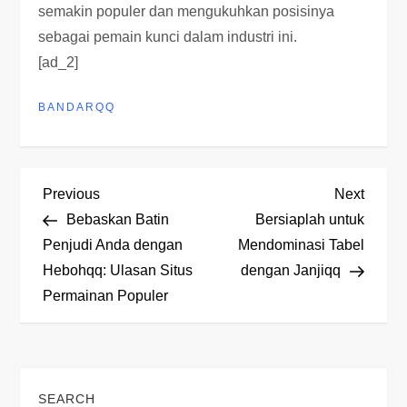
semakin populer dan mengukuhkan posisinya
sebagai pemain kunci dalam industri ini.
[ad_2]
BANDARQQ
P
Previous
Next
Previous
Next
Post
Post
Bebaskan Batin
Bersiaplah untuk
o
Penjudi Anda dengan
Mendominasi Tabel
Hebohqq: Ulasan Situs
dengan Janjiqq
s
Permainan Populer
t
n
SEARCH