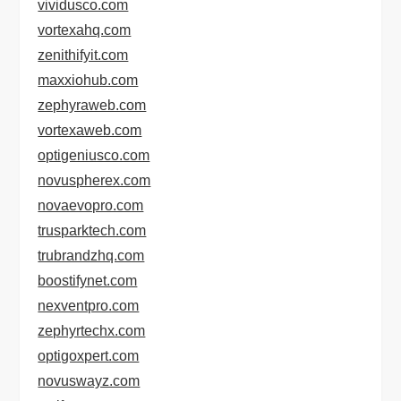
vividusco.com
vortexahq.com
zenithifyit.com
maxxiohub.com
zephyraweb.com
vortexaweb.com
optigeniusco.com
novuspherex.com
novaevopro.com
trusparktech.com
trubrandzhq.com
boostifynet.com
nexventpro.com
zephyrtechx.com
optigoxpert.com
novuswayz.com