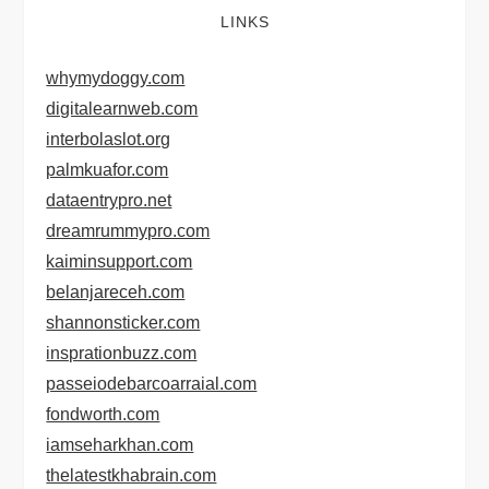
LINKS
whymydoggy.com
digitalearnweb.com
interbolaslot.org
palmkuafor.com
dataentrypro.net
dreamrummypro.com
kaiminsupport.com
belanjareceh.com
shannonsticker.com
insprationbuzz.com
passeiodebarcoarraial.com
fondworth.com
iamseharkhan.com
thelatestkhabrain.com