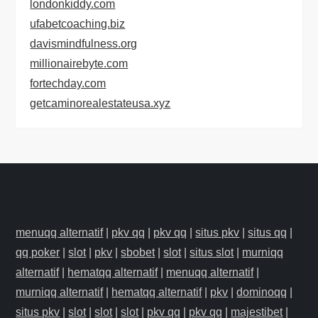
londonkiddy.com
ufabetcoaching.biz
davismindfulness.org
millionairebyte.com
fortechday.com
getcaminorealestateusa.xyz
menuqq alternatif
|
pkv qq
|
pkv qq
|
situs pkv
|
situs qq
|
qq poker
|
slot
|
pkv
|
sbobet
|
slot
|
situs slot
|
murniqq
alternatif
|
hematqq alternatif
|
menuqq alternatif
|
murniqq alternatif
|
hematqq alternatif
|
pkv
|
dominoqq
|
situs pkv
|
slot
|
slot
|
slot
|
pkv qq
|
pkv qq
|
majestibet
|