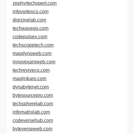
zephyrtechxpert.com
infovortexco.com
digizinelab.com
techwavego.com
codepulsex.com
techscopetech.com
magdynoweb.com
innovexaroweb.com
techreviveco.com
maglinkaro.com
dynabytenet.com
bytesourcepro.com
techspherelab.com
infomatrixlab.com
codeversehub.com
byteverseweb.com