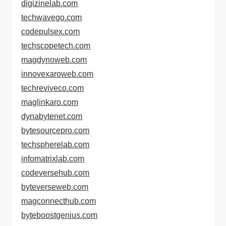
digizinelab.com
techwavego.com
codepulsex.com
techscopetech.com
magdynoweb.com
innovexaroweb.com
techreviveco.com
maglinkaro.com
dynabytenet.com
bytesourcepro.com
techspherelab.com
infomatrixlab.com
codeversehub.com
byteverseweb.com
magconnecthub.com
byteboostgenius.com