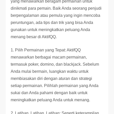
yang menawarkan beragam permainan untuk
dinikmati para pemain. Baik Anda seorang penjudi
berpengalaman atau pemula yang ingin mencoba
peruntungan, ada tips dan trik yang bisa Anda
gunakan untuk meningkatkan peluang Anda
menang besar di AktifQQ.
1. Pilih Permainan yang Tepat: AktifQQ
menawarkan berbagai macam permainan,
termasuk poker, domino, dan blackjack. Sebelum
Anda mulai bermain, luangkan waktu untuk
membiasakan diri dengan aturan dan strategi
setiap permainan. Pilihlah permainan yang Anda
sukai dan Anda pahami dengan baik untuk
meningkatkan peluang Anda untuk menang.
2. Latihan, Latihan, Latihan: Seperti keterampilan