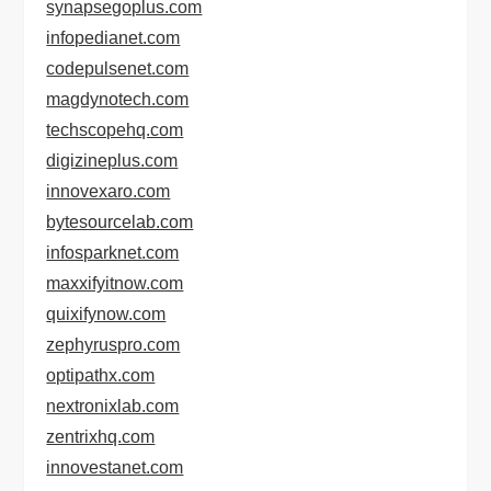
synapsegoplus.com
infopedianet.com
codepulsenet.com
magdynotech.com
techscopehq.com
digizineplus.com
innovexaro.com
bytesourcelab.com
infosparknet.com
maxxifyitnow.com
quixifynow.com
zephyruspro.com
optipathx.com
nextronixlab.com
zentrixhq.com
innovestanet.com