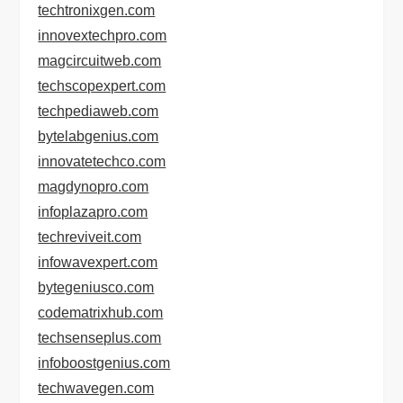
techtronixgen.com
innovextechpro.com
magcircuitweb.com
techscopexpert.com
techpediaweb.com
bytelabgenius.com
innovatetechco.com
magdynopro.com
infoplazapro.com
techreviveit.com
infowavexpert.com
bytegeniusco.com
codematrixhub.com
techsenseplus.com
infoboostgenius.com
techwavegen.com