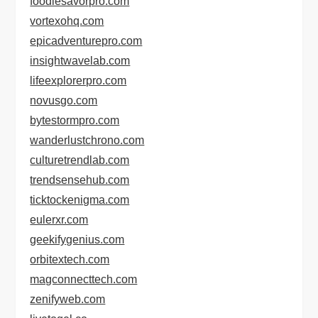
foodiesavorpro.com
vortexohq.com
epicadventurepro.com
insightwavelab.com
lifeexplorerpro.com
novusgo.com
bytestormpro.com
wanderlustchrono.com
culturetrendlab.com
trendsensehub.com
ticktockenigma.com
eulerxr.com
geekifygenius.com
orbitextech.com
magconnecttech.com
zenifyweb.com