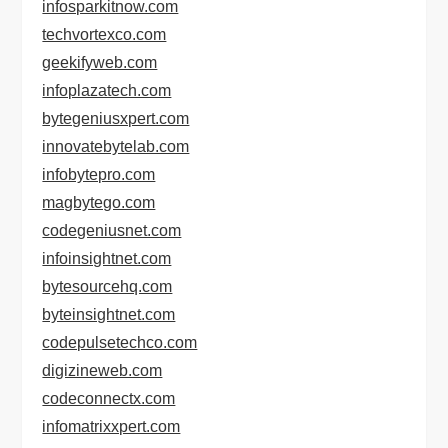
infosparkitnow.com
techvortexco.com
geekifyweb.com
infoplazatech.com
bytegeniusxpert.com
innovatebytelab.com
infobytepro.com
magbytego.com
codegeniusnet.com
infoinsightnet.com
bytesourcehq.com
byteinsightnet.com
codepulsetechco.com
digizineweb.com
codeconnectx.com
infomatrixxpert.com