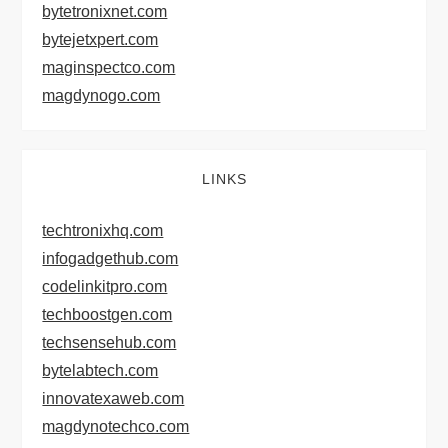
bytetronixnet.com
bytejetxpert.com
maginspectco.com
magdynogo.com
LINKS
techtronixhq.com
infogadgethub.com
codelinkitpro.com
techboostgen.com
techsensehub.com
bytelabtech.com
innovatexaweb.com
magdynotechco.com